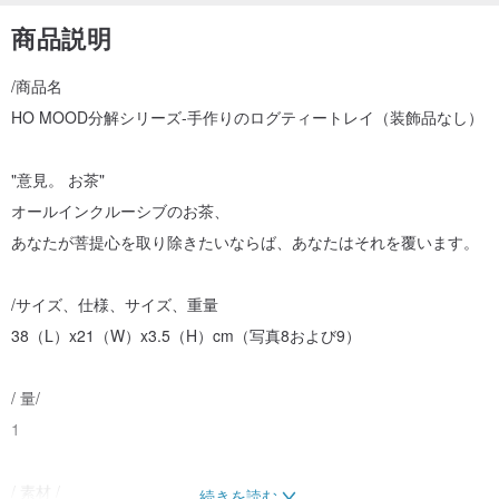
商品説明
/商品名
HO MOOD分解シリーズ-手作りのログティートレイ（装飾品なし）
"意見。 お茶"
オールインクルーシブのお茶、
あなたが菩提心を取り除きたいならば、あなたはそれを覆います。
/サイズ、仕様、サイズ、重量
38（L）x21（W）x3.5（H）cm（写真8および9）
/ 量/
1
/ 素材 /
続きを読む