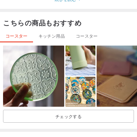
フィービー
こちらの商品もおすすめ
原産地・製造方法
起源台湾
コースター
キッチン用品
コースター
※写真と実際の商品の色は、パソコンの画面やカメラの性能などによ
り異なりますので、実際の商品の色をご参照ください。
チェックする