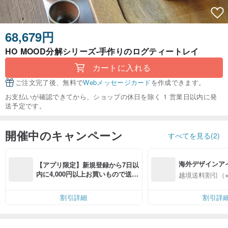
68,679円
HO MOOD分解シリーズ-手作りのログティートレイ
カートに入れる
ご注文完了後、無料で
Webメッセージカード
を作成できます。
お支払いが確認できてから、ショップの休日を除く 1 営業日以内に発
送予定です。
開催中のキャンペーン
すべてを見る(2)
海外デザインア
【アプリ限定】新規登録から7日以
入
内に4,000円以上お買いもので送料
越境送料割引（
無料（最大500円OFF）
割引詳細
割引詳