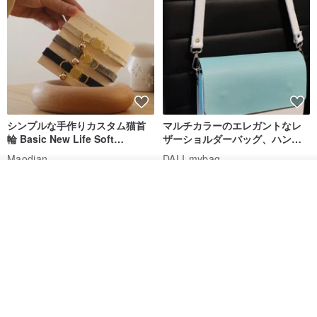
シンプルな手作りカスタム猫首
マルチカラーのエレガントなレ
輪 Basic New Life Soft
ザーショルダーバッグ、ハンド
Organic Cat Collar | Simple
メイド
Maodian
DALI-mybag
Soft Cat Collar
3,127円
30,108円
カートに入れる
お気に入り
ショップを見る
送料無料
送料無料