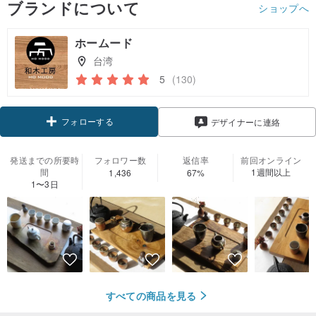
ブランドについて
ショップへ
ホームード
台湾
5
(130)
フォローする
デザイナーに連絡
発送までの所要時
フォロワー数
返信率
前回オンライン
間
1週間以上
1,436
67%
1〜3日
すべての商品を見る