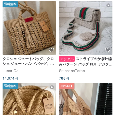
送料無料
クロシェ ジュートバッグ、クロ
ストライプのかぎ針編
デジタル
シェ ジュートハンドバッグ、リ
みパターン バッグ PDF デジタル
ユーザブルバッグ
インスタント ダウンロード、レ
Lunar Cat
SmachnaTorba
ディース クロスボディ
14,074円
788円
送料無料
35%OFF