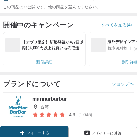
この商品は非公開です。他の商品を選んでください。
開催中のキャンペーン
すべてを見る(4)
海外デザインア
【アプリ限定】新規登録から7日以
入
内に4,000円以上お買いもので送料
越境送料割引（
無料（最大500円OFF）
割引詳細
割引詳
ブランドについて
ショップへ
marmarbarbar
台湾
4.9
(1,045)
フォローする
デザイナーに連絡