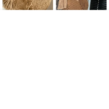
その他の商品を見る
ショップを見る
クロシェ編み丸型ジュートバッ
オーガニックコットン糸の編み
グ、クロシェ編みトートバッ
バッグ、クラッチバッグとして
グ、クロシェ編みショルダーバ
も。
Lunar Cat
Knits And Woven By Oom
ッグ
11,425円
5,405円
8,314円
送料無料
グラニースクエアの手編みジュ
コードかぎ針編みパタ
デジタル
ートトートバッグ
ーンのバッグポーチPDF