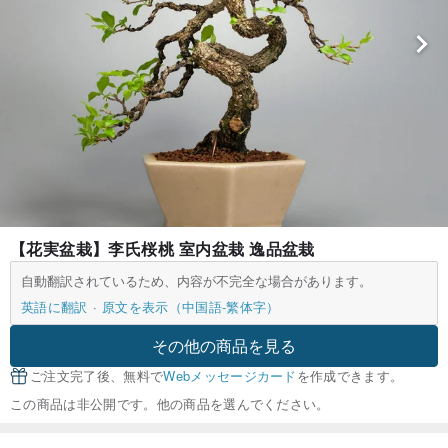
【花実盆栽】李氏桜桃 室内盆栽 逸品盆栽
自動翻訳されているため、内容が不完全な場合があります。
英語に翻訳
原文を表示（中国語-繁体字）
その他の商品を見る
ご注文完了後、無料で
Webメッセージカード
を作成できます。
この商品は非公開です。他の商品を選んでください。