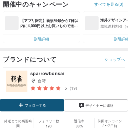
開催中のキャンペーン
すべてを見る(3)
海外デザインア
【アプリ限定】新規登録から7日以
入
内に4,000円以上お買いもので送料
越境送料割引（
無料（最大500円OFF）
割引詳細
割引詳
ブランドについて
ショップへ
sparrowbonsai
台湾
5
(19)
フォローする
デザイナーに連絡
発送までの所要時
フォロワー数
返信率
前回オンライン
間
3〜7日前
193
88%