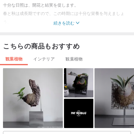
十分な日照は、開花と結実を促します。
春と秋は成長期ですので、この時期には十分な栄養を与えましょ
う。
続きを読む
植物を屋外の雨に定期的に当てることは、より健康な成長を助けま
す。
こちらの商品もおすすめ
適切な光、風通し、水分、栄養の管理が、李氏桜桃を育てる鍵とな
ります。
観葉植物
インテリア
観葉植物
水やりの方法
植物への水やりは、土の表面が少し乾いたとき、または鉢土の表面
の色が薄くなったときに与えましょう。
水やりは毎回、鉢底から水が流れ出るまでたっぷりと与えてくださ
い。
水やりは適時かつ規則的に行い、土が乾燥しすぎるまで待たないよ
うにしましょう。
長時間の水不足は、植物の細胞を傷つけ、枯死に至る可能性があり