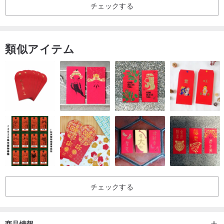
チェックする
ます。
また、水やりが頻繁すぎたり多すぎたりすると、鉢内に水が溜ま
り、土が過度に湿ってしまいます。
類似アイテム
これにより土壌の酸素不足が起こりやすく、植物の根が腐敗して枯
れる原因となります。
夏の高温期には、霧吹きを使って枝葉に水を吹きかけ、湿度を保つ
ことができます。
霧吹きをする際に、希釈した液体肥料を少量加えることで、成長に
必要な栄養素を供給できます。
盆栽の育成過程では、適度な剪定や改作を行います。植物は四季の
成長に伴い変化し、樹形も多少異なりますので、ご不明な点がござ
いましたらお気軽にお問い合わせください。
チェックする
Fb :雀樓植栽
IG :sparrowbonsai
商品情報