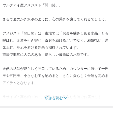
ウルグアイ産アメジスト「開口笑」。
まるで夏のかき氷🍧のように、心の渇きを癒してくれるでしょう。
アメジスト「開口笑」は、市場では「お金を噛みしめる水晶」とも
呼ばれ、金運を引き寄せ、蓄財を助けるだけでなく、邪気払い、運
気上昇、災厄を避ける効果も期待されています。
市場で非常に人気のある、愛らしい最高級の水晶です。
天然の結晶が愛らしく開口しているため、カウンターに置いて一円
玉や五円玉、小さなお宝を納めると、さらに愛らしく金運を高める
アイテムとなります。
🌳サイズ：高さ約 10cm、幅約 7cm（箱入り包装でお届けしま
続きを読む
す）。
🌳素材：ウルグアイ産アメジスト「開口笑」、プリザーブドリー