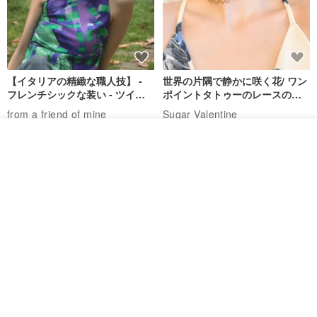
【イタリアの精緻な職人技】 -
世界の片隅で静かに咲く花/ ワン
フレンチシックな装い - ツイル
ポイントタトゥーのレースのチ
プリントシルクスカーフトップ
ョーカー SV649
from a friend of mine
Sugar Valentine
ス
34,340円
1,780円
その他の商品を見る
ショップを見る
送料無料
CHARM 日本製 ショート ミック
天然シルクフラワーネックレス -