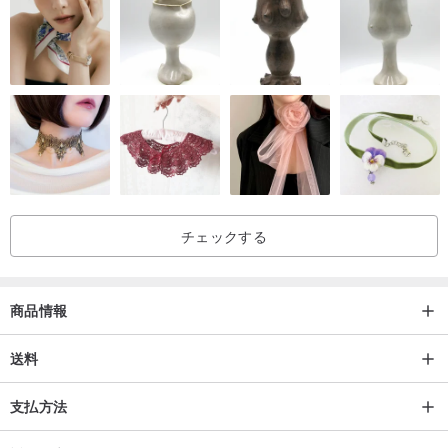
正常な現象です。
🍃お手入れの際は、柔らかい筆や小さなブラシで優しく掃いてくだ
さい。
🍃エネルギー浄化：しばらく飾った後、水晶のエネルギーを浄化し
たい場合は、月光の下に一晩置いてください。
チェックする
🍃水晶のクラック（氷割れ）は水晶の正常な現象です。
わずかな傷や欠けも、水晶が成長する過程で避けられないもので
す。
商品情報
それは私たちの成長と同じで、転んだり、傷ついたり、傷跡が残っ
送料
たりします。
支払方法
しかし、これらすべてが成長の過程であり、経験の証です。