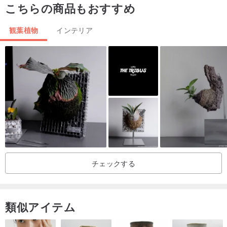
こちらの商品もおすすめ
フ。
🌳お届け時期：ご購入の翌日に発送し、約 2 日以内にお届けしま
観葉植物
インテリア
す。
🌳🌳🌳注意事項：
🍃商品はプリザーブドリーフを使用しており、新鮮な植物を特殊な
処理で乾燥させて作られています。「水に触れないでください」。
🍃プリザーブドリーフは通常 1～5 年以上、またはそれ以上保存可
能です。
保存方法によって期間は異なりますが、乾燥した状態を保ち、圧迫
チェックする
を避ければ、より長く保存できます。
🍃最適な鑑賞期間は通常 18 ヶ月以内です。
類似アイテム
🍃天然植物を使用しているため、輸送中に多少の葉落ちがあるのは