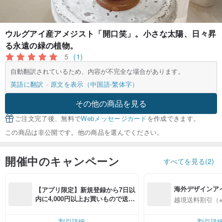
ウルグアイ産アメジスト「開口笑」。小さな太陽、日々昇
る永遠の緑の植物。
5
(1)
自動翻訳されているため、内容が不完全な場合があります。
英語に翻訳
原文を表示（中国語-繁体字）
その他の商品を見る
ご注文完了後、無料で
Webメッセージカード
を作成できます。
この商品は非公開です。他の商品を選んでください。
開催中のキャンペーン
すべてを見る(2)
海外デザインア
【アプリ限定】新規登録から7日以
入
内に4,000円以上お買いもので送料
越境送料割引（
無料（最大500円OFF）
割引詳細
割引詳