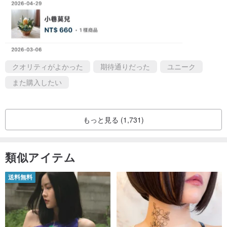
その自然環境で形成された特別な構造と形態は、特有のエネルギー
場を持つとされています。
その特別な磁場エネルギーは、大自然、太陽、月、地球といった自
クオリティがよかった
期待通りだった
ユニーク
然要素のエネルギーを受け取ります。
高振動のエネルギーを受け入れ、放出する力は、心身にさらなるポ
また購入したい
ジティブな循環をもたらすでしょう。
もっと見る (1,731)
類似アイテム
送料無料