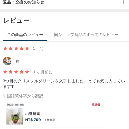
返品・交換のお知らせ
自然の中で育まれた天然の鉱物が、
自身の年輪や姿を刻んでいます。
レビュー
その優劣を論じる必要はありません。
この商品のレビュー
同ショップ商品のすべてのレビュー
ただ、その放つ光をあなたが見つけられるかどうかにかかっていま
す。
5
(1)
賴
誰もが唯一無二の存在であるように、
すべての水晶もまた、唯一無二です。
1 ヶ月前に
3つ目のクリスタルグリーンを入手しました。とても気に入ってい
/
ます❣️
中国語繁体字から翻訳
🌳🌳🌳
古代、水晶は天からの贈り物と考えられていました。
現代においても、クリスタルや宝石は自然界のエネルギーを受容
し、貯蔵し、解放する存在であると信じられています。