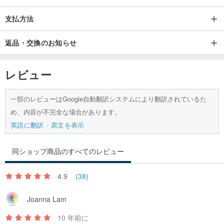
【PINKOIショッピングのみ送料無料割引】
支払方法
/台湾、マカオ、海外のお客様、香港の地元のお客様は、PINKOIプラ
返品・交換のお知らせ
ットフォームでこの製品を無料で購入できます
运服务。
レビュー
一部のレビューはGoogle自動翻訳システムにより翻訳されているた
め、内容が不完全な場合があります。
英語に翻訳
原文を表示
同ショップ商品のすべてのレビュー
4.9
(38)
Joanna Lam
10 年前に