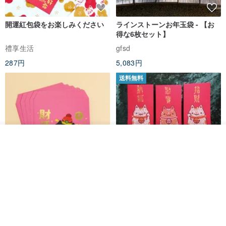
開運紅包袋をお楽しみください
ラインストーンお年玉袋 - 【お
得な6枚セット】
禮享生活
gfsd
287円
5,083円
送料無料
入荷待ち登録
ショップを見る
黒猫マルーの小さな財神 宝くじ
【GFSD】ラインストーン精品 -
ホットスタンプポチ袋
煌めく多目的ポチ袋 -【招財納
福・金運招来】
Huei Hei Ji Bai
gfsd
516円
6,868円