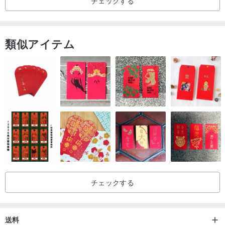
チェックする
【台湾発送時間】
/納品後、通常4〜7営業日（土・日・祝日を除く）
類似アイテム
[香港現地またはマカオの配達時間]
/納品後、通常2〜4営業日（土・日・祝日を除く）
【タミーセントクーリエカンパニー】
/注文はSF Expressまたは香港郵便で送られ、航空便で登録されます
配信。どちらもメールのステータスを追跡して、顧客が購入したこ
チェックする
とを確認できます。
安心して商品を安全にお届けします
送料