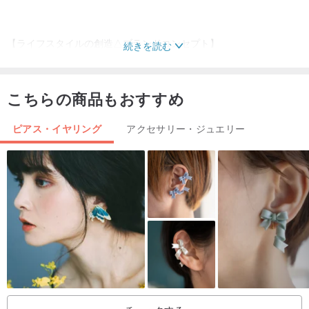
【ライフスタイルの創造△ブランドコンセプト】
続きを読む
あなた自身の人生の態度を追求し、あなたの夢を実現し、あなたの
こちらの商品もおすすめ
人生にペイントし、より良い自己になる
ピアス・イヤリング
アクセサリー・ジュエリー
【携帯素材の特徴】
／日本から輸入した安全グレードのクリスタルのりと押し花素材を
使用
／フェルール材質は硬質プラスチックです
／カードスリーブサイズ-8.5cm x 5.4cm
/ IDカードとバスカードが置けます