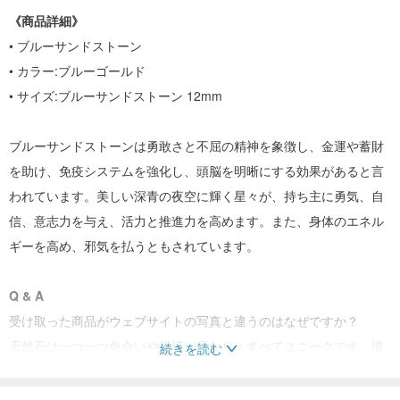
《商品詳細》
• ブルーサンドストーン
• カラー:ブルーゴールド
• サイズ:ブルーサンドストーン 12mm
ブルーサンドストーンは勇敢さと不屈の精神を象徴し、金運や蓄財
を助け、免疫システムを強化し、頭脳を明晰にする効果があると言
われています。美しい深青の夜空に輝く星々が、持ち主に勇気、自
信、意志力を与え、活力と推進力を高めます。また、身体のエネル
ギーを高め、邪気を払うともされています。
Q & A
受け取った商品がウェブサイトの写真と違うのはなぜですか？
天然石は一つ一つ色合いや模様が異なり、すべてユニークです。撮
続きを読む
影時の照明、環境、角度により、色差が生じる場合がございます
が、可能な限り実物の色を再現するよう努めております。