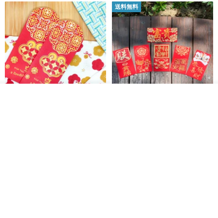
送料無料
カートに入れる
お気に入り
ショップを見る
開運紅包袋をお楽しみください
ラインストーンお年玉袋 - 【お
得な6枚セット】
禮享生活
gfsd
287円
5,083円
送料無料