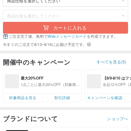
カートに入れる
ご注文完了後、無料で
Webメッセージカード
を作成できます。
今すぐのご注文で8/13~8/16にお届け予定です。
開催中のキャンペーン
すべてを見る(5)
最大20%OFF
【8/9-8/10 
員感謝デー】対
1点ごとに最大20%OFF（対象商品
全品12％OFF
プ全品12%OFF
限定）
ップ限定）
対象商品を見る
割引詳細
キャンペーンを確認
ブランドについて
ショップへ