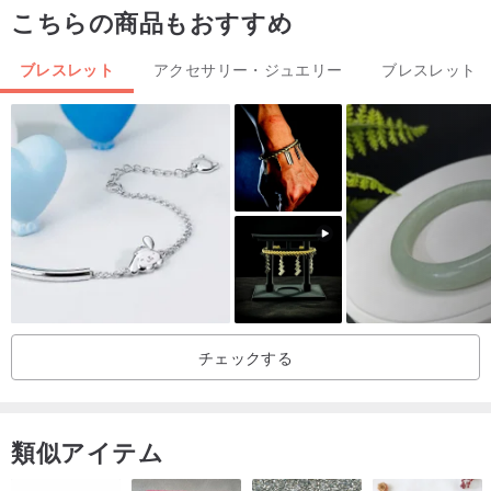
こちらの商品もおすすめ
また、白い微細な線、黒い斑点、綿状の内包物、クラックは天然石
の特性であり、研磨による痕跡の場合もございます。
ブレスレット
アクセサリー・ジュエリー
ブレスレット
実際にお手元に届いた商品を基準としてください。
お手入れのヒント
1. 天然石はデリケートなため、ブレスレットの着用時は、傷、破
損、損傷を防ぐため、硬い物との接触を避けてください。
2. 日常的に着用する際は、香水などの化学物質を含む溶液との接触
を避けることをお勧めします。もし付着した場合は、速やかに洗い
流してください。
3. 着用しない時は、ほこりや油汚れを防ぐため、ジュエリーボック
チェックする
スなどでの保管をお勧めします。
4. 定期的に清潔な柔らかい布で拭いてお手入れしてください。
類似アイテム
ご不明な点がございましたら、お気軽にお問い合わせください！皆
様のサポートに感謝いたします！