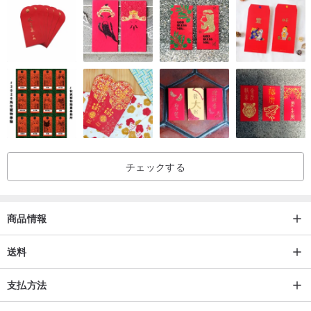
-------------------------------------------------------------------------------------
-----
TH JEWELERY《継承 • 異なれども同じ》
〈継承〉
TH Jewelery は香港で30年以上の歴史を持ち、現在は二代目に継承
されています。数十年にわたる宝石の知識とデザインを継承しつ
チェックする
つ、制作手法や思想の枠組みを革新することを目指しています。
〈異なれども同じ〉
商品情報
この広大な人混みの中で、「私たち」は常に様々なレッテルに埋も
れ、次第に個性を失い、自身の輝きを見失い、他者を追い求めるこ
送料
とがあります。しかし、「美しさ」は決して一つの定義に留まるべ
支払方法
きではありません。「異なれども同じ」とは、型にはまった人生を
追い求める必要はないということを指します。デザインは本来、