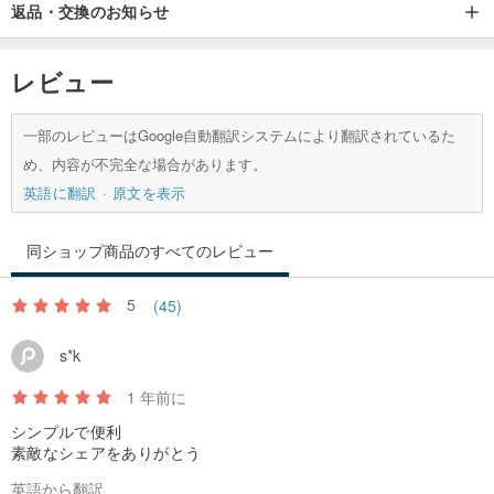
返品・交換のお知らせ
人々のためにあるべきものです。私たちは、皆さんが自分自身の魅
力を発見し、それぞれの異なる美しさを輝かせることができるよ
レビュー
う、心から願っています。なぜなら、「美しさ」は私たち自身の中
にこそ存在するからです。
一部のレビューはGoogle自動翻訳システムにより翻訳されているた
め、内容が不完全な場合があります。
英語に翻訳
原文を表示
同ショップ商品のすべてのレビュー
5
(45)
s*k
1 年前に
シンプルで便利
素敵なシェアをありがとう
英語から翻訳