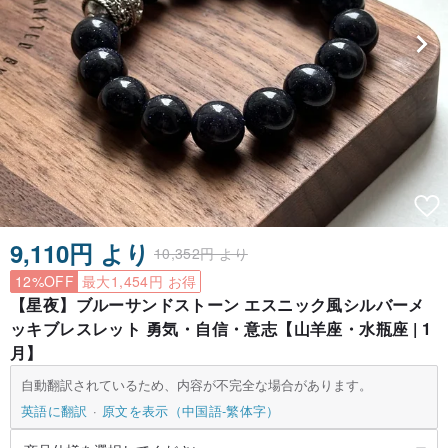
9,110円 より
10,352円 より
12%OFF
最大1,454円 お得
【星夜】ブルーサンドストーン エスニック風シルバーメ
ッキブレスレット 勇気・自信・意志【山羊座・水瓶座 | 1
月】
自動翻訳されているため、内容が不完全な場合があります。
英語に翻訳
原文を表示（中国語-繁体字）