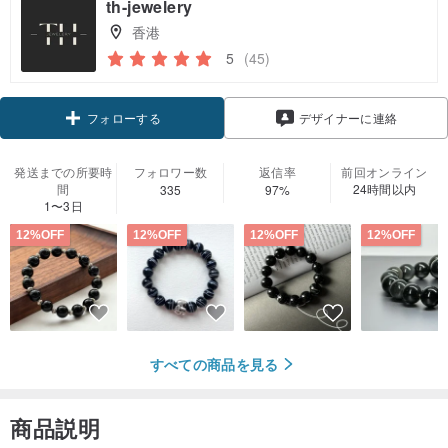
th-jewelery
香港
5
(45)
クーポン取得
デザイナーに連絡
フォローする
発送までの所要時
フォロワー数
返信率
前回オンライン
間
24時間以内
335
97%
1〜3日
12%OFF
12%OFF
12%OFF
12%OFF
すべての商品を見る
商品説明