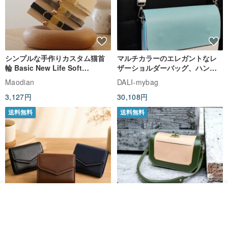
シンプルな手作りカスタム猫首
マルチカラーのエレガントなレ
輪 Basic New Life Soft
ザーショルダーバッグ、ハンド
Organic Cat Collar | Simple
メイド
Maodian
DALI-mybag
Soft Cat Collar
3,127円
30,108円
送料無料
送料無料
入荷待ち登録
ショップを見る
Brita コンパクト財布 | 軽量設計
クリエイティブな個性派ショー