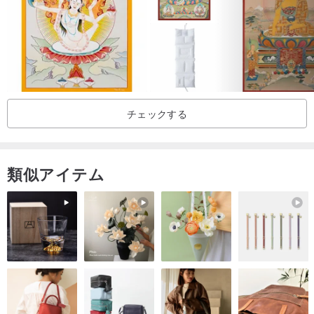
氏名又は名称：黒田 夏海
許可を得た公安委員会名：大阪府公安委員会
許可証番号：62235R064112号
チェックする
類似アイテム