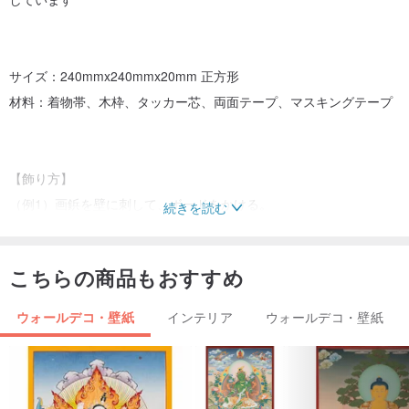
サイズ：240mmx240mmx20mm 正方形
材料：着物帯、木枠、タッカー芯、両面テープ、マスキングテープ
【飾り方】
（例1）画鋲を壁に刺して、ボードをかける。
続きを読む
（例2）マスキングテープを壁に貼る。その上に10mm～ほどの厚み
のある物を貼り、ボードをかける。
こちらの商品もおすすめ
（例3）写真立てに立てかける。
ウォールデコ・壁紙
インテリア
ウォールデコ・壁紙
同じ布地でオーダーメイド作製できます〇
※柄の区切りの選択はできません。
【古物商許可証取得済】