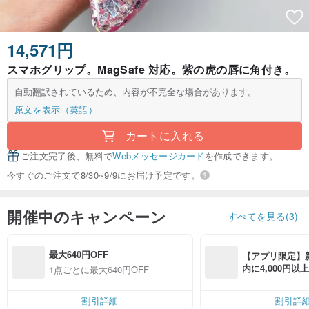
14,571円
スマホグリップ。MagSafe 対応。紫の虎の唇に角付き。
自動翻訳されているため、内容が不完全な場合があります。
原文を表示（英語）
カートに入れる
ご注文完了後、無料で
Webメッセージカード
を作成できます。
今すぐのご注文で8/30~9/9にお届け予定です。
開催中のキャンペーン
すべてを見る(3)
最大640円OFF
【アプリ限定】
内に4,000円
1点ごとに最大640円OFF
無料（最大500円
割引詳細
割引詳