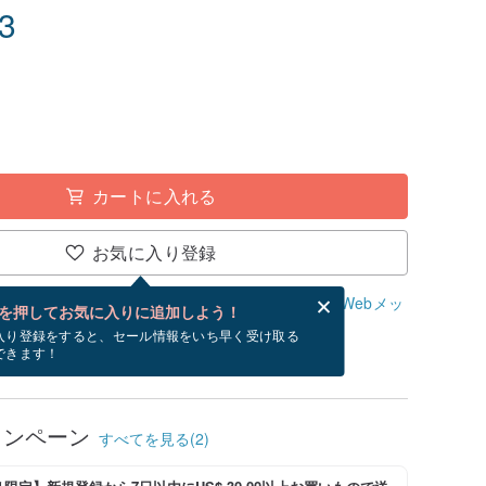
23
カートに入れる
お気に入り登録
、無料でWebメッセージカードを作成できます。
Webメッ
を押してお気に入りに追加しよう！
？
入り登録をすると、セール情報をいち早く受け取る
できます！
/23~8/29にお届け予定です。
ャンペーン
すべてを見る(2)