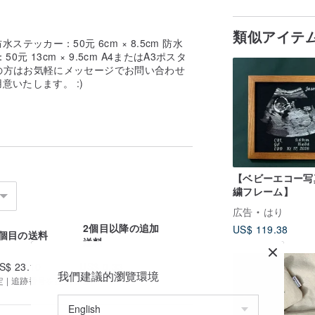
クリスマスカード
類似アイテ
防水ステッカー：50元 6cm × 8.5cm 防水
 13cm × 9.5cm A4またはA3ポスタ
望の方はお気軽にメッセージでお問い合わせ
いたします。 :)
【ベビーエコー写
繍フレーム】
広告
はり
2個目以降の追加
US$ 119.38
1個目の送料
送料
S$ 23.10
US$ 0.33
我們建議的瀏覽環境
定 | 追跡番号を提供する