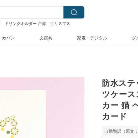
湾
ドリンクホルダー 台湾
クリスマス
ス
ミッフィー ぬいぐるみ
・カバン
文房具
家電・デジタル
グ
防水ステ
ツケース
カー 猫 
カード
自動翻訳（原文：