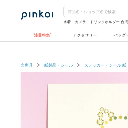
水着
カメラ
ドリンクホルダー 台
ラベラーシール
台湾 24金 ネックレ
注目特集
アクセサリー
バッグ
文房具
紙製品・シール
ステッカー・シール
紙