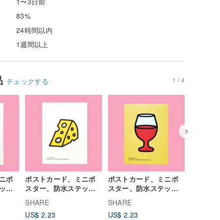
1〜3日前
83%
24時間以内
1週間以上
品
1 / 4
チェックする
ニポ
ポストカード、ミニポ
ポストカード、ミニポ
ポストカ
ッカ
スター、防水ステッカ
スター、防水ステッカ
スター、
スー
ー、バイク用ステッカ
ー、バイク用ステッカ
ー、バイ
SHARE
SHARE
SHARE
ー、
ー、スーツケースステ
ー、スーツケースステ
ー、スー
US$ 2.23
US$ 2.23
US$ 2.2
ス、
ッカー、CHEESEカー
ッカー、ワイン、カー
ッカー、