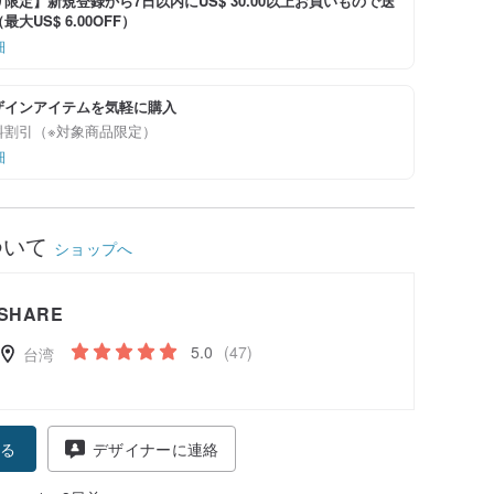
限定】新規登録から7日以内にUS$ 30.00以上お買いもので送
大US$ 6.00OFF）
細
ザインアイテムを気軽に購入
料割引（※対象商品限定）
細
ついて
ショップへ
SHARE
5.0
(47)
台湾
る
デザイナーに連絡