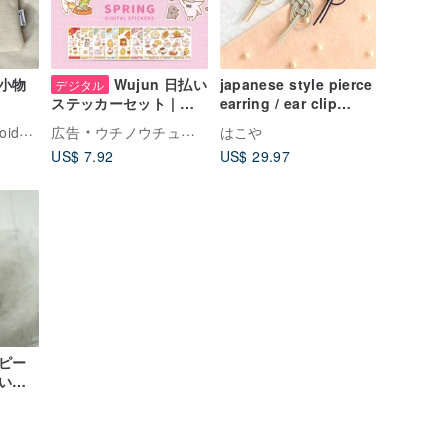
小物
Wujun 日払い
japanese style pierce
デジタル
earring / ear clip
ステッカーセット | 春
/mizuhiki / accessory
版 1月から4月までの8
greensouls_embroidery
広告
ウチノウチュウ | UCHINO UCHUU
はこや
/ flower
種類/電子ポケットカレ
US$ 7.92
US$ 29.97
ンダー素材
ピー
いカ
ュー
ネンカ