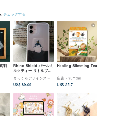
ド
ド
ム
チェックする
真刺
Rhino Shield パールミ
Haoling Slimming Tea
ルクティー リトルブル
ーペンギン iPhone メ
まっくろデザインスタジオ Heyyaya design studio
広告
Yumthé
ガセーフバージョン
US$ 89.09
US$ 25.71