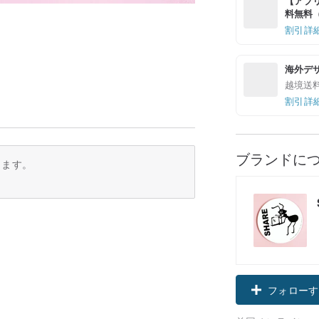
【アプリ
料無料（最
割引詳
海外デ
越境送
割引詳
ブランドに
ります。
フォローす