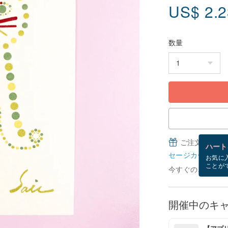
US$
2.
数量
ご注文完了後
ハート
セージカードとは
お気に
ことが
今すぐのご注文で8
開催中のキ