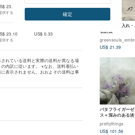
S$ 23.10
US$ 0.33
提供する
確定
手刺繍小銭入れ・
収納袋
S$ 23.10
US$ 0.33
提供する
US$ 21.39
示されている送料と実際の送料が異なる場
の内訳に従います。 ※なお、送料着払い
面に表示されません。おおよその送料は事
。
バタフライガーゼ
ス＋深みのある淡
ラーシワシルクチ
prettythings
ル2重マフラーリ
US$ 101.56
ーキマフラー