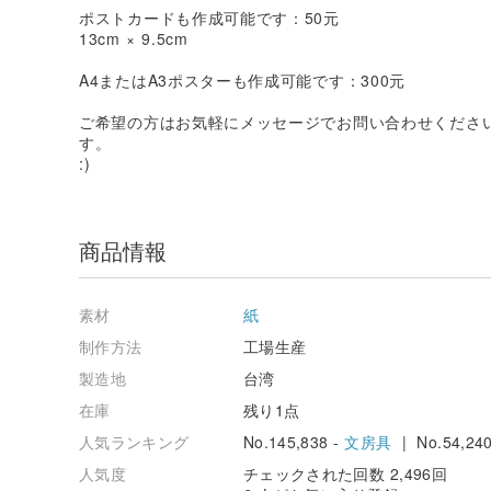
ポストカードも作成可能です：50元
13cm × 9.5cm
A4またはA3ポスターも作成可能です：300元
ご希望の方はお気軽にメッセージでお問い合わせくださ
す。
:)
商品情報
素材
紙
制作方法
工場生産
製造地
台湾
在庫
残り1点
人気ランキング
No.145,838 -
文房具
| No.54,240
人気度
チェックされた回数 2,496回