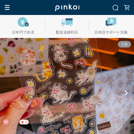
日本円で決済
配送追跡対応
日本語サポート完備
1/6
5