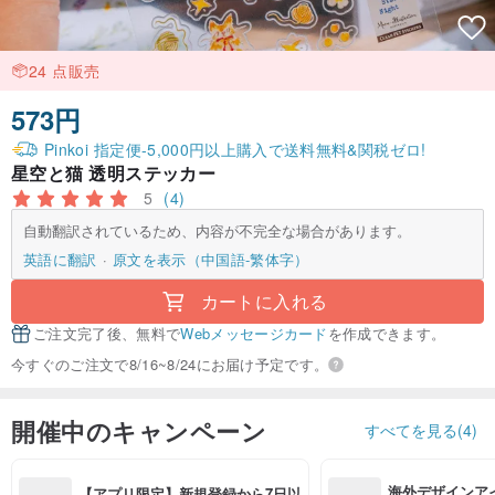
24 点販売
573円
Pinkoi 指定便-5,000円以上購入で送料無料&関税ゼロ!
星空と猫 透明ステッカー
5
(4)
自動翻訳されているため、内容が不完全な場合があります。
英語に翻訳
原文を表示（中国語-繁体字）
カートに入れる
ご注文完了後、無料で
Webメッセージカード
を作成できます。
今すぐのご注文で8/16~8/24にお届け予定です。
開催中のキャンペーン
すべてを見る(4)
海外デザインア
【アプリ限定】新規登録から7日以