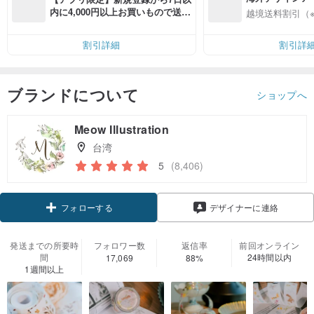
入
内に4,000円以上お買いもので送料
越境送料割引（
無料（最大500円OFF）
割引詳細
割引詳
ブランドについて
ショップへ
Meow Illustration
台湾
5
(8,406)
クーポン取得
デザイナーに連絡
フォローする
発送までの所要時
フォロワー数
返信率
前回オンライン
間
24時間以内
17,069
88%
1週間以上