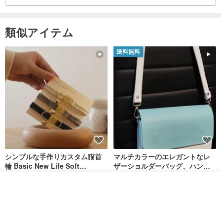
類似アイテム
送料無料
シンプルな手作りカスタム猫首
マルチカラーのエレガントなレ
輪 Basic New Life Soft
ザーショルダーバッグ、ハンド
Organic Cat Collar | Simple
メイド
Maodian
DALI-mybag
Soft Cat Collar
カートに入れる
3,127円
30,108円
お気に入り
ショップを見る
送料無料
送料無料