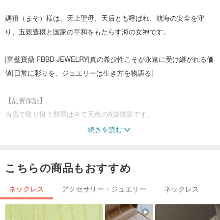
媽祖（まそ）様は、天上聖母、天后とも呼ばれ、航海の安全を守
り、五穀豊穣と国家の平和をもたらす海の女神です。
|富璧寶鼎 FBBD JEWELRY|真の希少性こそが永遠に受け継がれる価
値|日常に彩りを、ジュエリーは生き方を物語る|
【品質保証】
当店で取り扱う翡翠は全て天然のA貨翡翠です。
続きを読む
【お手入れのヒント】
翡翠は扱いやすい宝石です。普段使いのジュエリーと同様にお手入
こちらの商品もおすすめ
れください。
保管の際は、専用のジュエリーボックスに入れるか、柔らかい布で
ネックレス
アクセサリー・ジュエリー
ネックレス
包み、他のジュエリーとの衝突を避けてください。
金属が象嵌されたジュエリーは、高温や高酸性の環境（例：温泉）