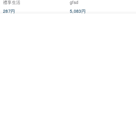
禮享生活
gfsd
287円
5,083円
送料無料
入荷待ち登録
お気に入り
ショップを見る
黒猫マルーの小さな財神 宝くじ
【GFSD】ラインストーン精品 -
ホットスタンプポチ袋
煌めく多目的ポチ袋 -【招財納
福・金運招来】
Huei Hei Ji Bai
gfsd
516円
6,868円