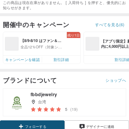
この商品は現在在庫がありません。 [ 入荷待ち ] を押すと、優先的にお
知らせがきます。
開催中のキャンペーン
すべてを見る(6)
残り1日
【8/9-8/10 はファン＆会
【アプリ限定】
員感謝デー】対象ショッ
内に4,000円
全品12％OFF（対象ショ
プ全品12%OFF
無料（最大500円
ップ限定）
キャンペーンを確認
割引詳細
割引詳
ブランドについて
ショップへ
fbbdjewelry
台湾
5
(19)
クーポン取得
フォローする
デザイナーに連絡