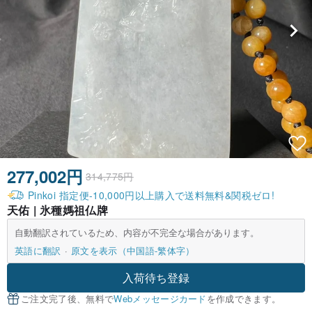
277,002円
314,775円
Pinkoi 指定便-10,000円以上購入で送料無料&関税ゼロ!
天佑 | 氷種媽祖仏牌
自動翻訳されているため、内容が不完全な場合があります。
英語に翻訳
原文を表示（中国語-繁体字）
入荷待ち登録
ご注文完了後、無料で
Webメッセージカード
を作成できます。