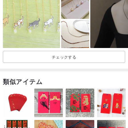
での着用はお控えください。
汚れた場合は、柔らかい歯ブラシに中性洗剤を少量つけ、優しく磨
いてください。または、ジュエリー専用の超音波洗浄機で洗浄する
ことも可能です。
【翡翠の特性について】
翡翠は様々な天然鉱物の集合体であるため、天然の微細な石目、内
チェックする
包物（綿）、黒点、赤点などが見られることがありますが、これら
は天然A貨翡翠の特性であり、不良品ではございません。
類似アイテム
【備考】
商品の写真は実物の色合いに近づけるよう努めておりますが、宝石
の撮影は時間帯、光源、撮影環境によって異なるため、写真と実物
で色味に若干の差が生じる場合がございます。色味に関する差異
は、実物を優先させていただきます。