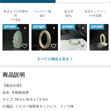
発送までの所要時
フォロワー数
返信率
前回オンライン
間
1〜3日前
341
93%
1〜3日
送料無料
送料無料
送料無料
送料無料
すべての商品を見る
商品説明
【製品仕様】
品名: 氷種媽祖牌
サイズ: 56.3 x 36.8 x 7.3 mm
付属品: イエロー翡翠珠ネックレス、メノウ珠