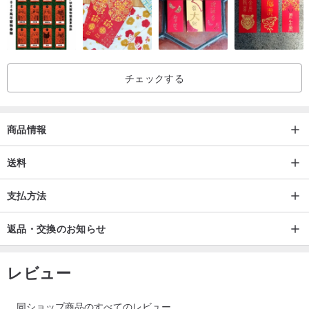
【鑑定書について】
当店の商品は全て、天然A貨翡翠であることを保証する保証書を添
付しております。公的な国際宝石鑑定機関の鑑定書をご希望の場合
は、別途1,000元の手数料で追加購入が可能です。
チェックする
www.pinkoi.com/product/p8gkmJqd
【サイズ調整について】
商品情報
商品のサイズを必ずご確認ください。サイズ調整をご希望の場合
は、プライベートメッセージにてご連絡ください。
送料
指輪のサイズ調整には別途1,000元の手数料がかかります。
支払方法
ネックレスの延長は実費にて承ります。費用は別途お見積りいたし
ます。
返品・交換のお知らせ
メッセージへの返信が遅れる場合がございますが、何卒ご容赦くだ
レビュー
さい。
全ての商品は私たちが心を込めてデザインした作品です。商品をお
同ショップ商品のすべてのレビュー