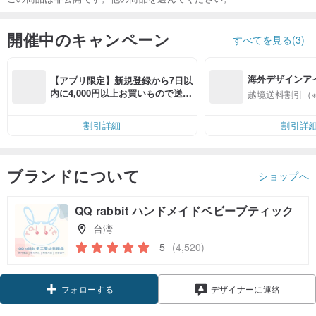
開催中のキャンペーン
すべてを見る(3)
海外デザインア
【アプリ限定】新規登録から7日以
入
内に4,000円以上お買いもので送料
越境送料割引（
無料（最大500円OFF）
割引詳細
割引詳
ブランドについて
ショップへ
QQ rabbit ハンドメイドベビーブティック
台湾
5
(4,520)
クーポン取得
デザイナーに連絡
フォローする