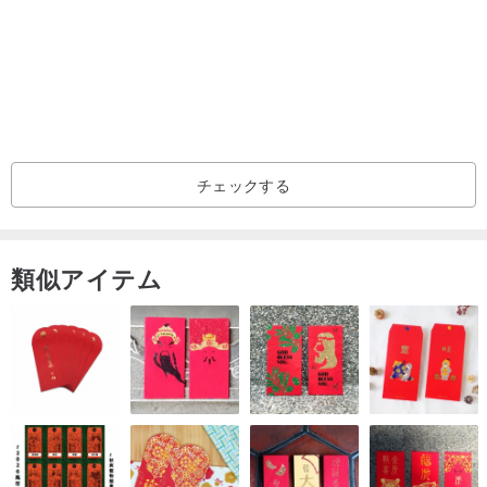
[素材]
綿布
【注意事項】
1-使用後に汚れがある場合は、洗剤で洗ってから布で乾かしてか
チェックする
ら、換気の良い場所で乾かしてください。洗濯機ではなく、脱水乾
燥してください。
2 - カメラと画面の色の違いを避けることはできません。ご不明な点
類似アイテム
がございましたら、事前にメッセージを残してください。
3 - 博物館内のすべての布作品（バックルを含む）は、制作前にあら
かじめ縮小され固定されています。