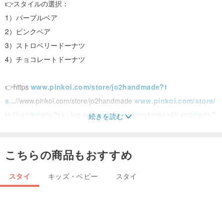
👉スタイルの選択：
1）パープルベア
2）ピンクベア
3）ストロベリードーナツ
4）チョコレートドーナツ
👉https
www.pinkoi.com/store/jo2handmade?t
a...
//www.pinkoi.com/store/jo2handmade
www.pinkoi.com/store/
jo2handmade?ta...
tag
www.pinkoi.com/store/jo2handmade?
続きを読む
t
a...
%E6%89%8B%E5%B7%A5%E6%89%8B%E5%B8%95%E5%A4
こちらの商品もおすすめ
%BE
スタイ
キッズ・ベビー
スタイ
[サイズ]
長さは約11CM（2クリップ含む）±0.5CM、バックルのサイズは直
径3CMです。