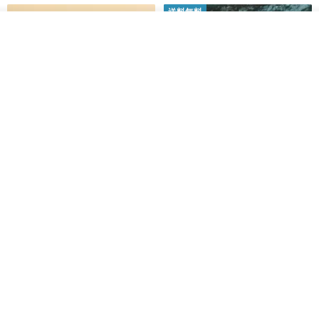
送料無料
その他の商品を見る
ショップを見る
黒猫マルーの小さな財神 宝くじ
【GFSD】ラインストーン精品 -
ホットスタンプポチ袋
煌めく多目的ポチ袋 -【招財納
福・金運招来】
Huei Hei Ji Bai
gfsd
516円
6,868円