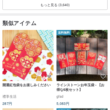
サイズ：ピアス全長 25mm
もっと見る (3,640)
/
類似アイテム
Made in Taiwan
送料無料
《LUNARIA 関連デザインリンク》
LUNARIA - 月輝 * パール シルバー針 低アレルギー対応 ピアス
ww
w.pinkoi.com/product/39rKvhLK
開運紅包袋をお楽しみください
ラインストーンお年玉袋 - 【お
LUNARIA - 冷月 * パール 低アレルギー対応 イヤークリップ 和風 イ
得な6枚セット】
ヤーカフ クリップ式イヤリング
www.pinkoi.com/product/6YzJt
禮享生活
gfsd
pHN
287円
5,083円