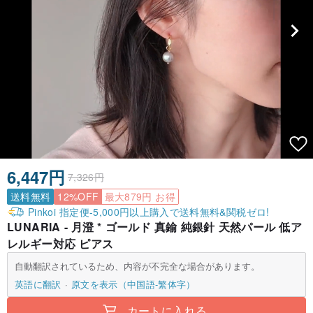
6,447円
7,326円
送料無料
12%OFF
最大879円 お得
Pinkoi 指定便-5,000円以上購入で送料無料&関税ゼロ!
LUNARIA - 月澄 * ゴールド 真鍮 純銀針 天然パール 低ア
レルギー対応 ピアス
自動翻訳されているため、内容が不完全な場合があります。
英語に翻訳
原文を表示（中国語-繁体字）
カートに入れる