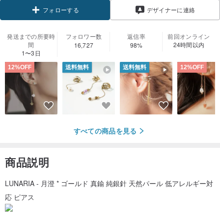
フォローする
デザイナーに連絡
発送までの所要時
フォロワー数
返信率
前回オンライン
間
24時間以内
16,727
98%
1〜3日
12%OFF
送料無料
送料無料
12%OFF
すべての商品を見る
商品説明
LUNARIA - 月澄 * ゴールド 真鍮 純銀針 天然パール 低アレルギー対
応 ピアス