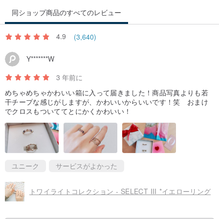
同ショップ商品のすべてのレビュー
LUNARIA - 月澄《ONCE UPON A TIME * ゴールド 真鍮 純銀針 天
4.9
(3,640)
然パール 低アレルギー対応 ピアス》
Y*******W
前へ進む夢もあれば、帰る場所への方向もある。
3 年前に
めちゃめちゃかわいい箱に入って届きました！商品写真よりも若
★ 彫刻のような丸みを帯びた半円形と、柔らかな非対称の三日月ラ
干チープな感じがしますが、かわいいからいいです！笑 おまけ
でクロスもついててとにかくかわいい！
イン
★ 10mm のグレーの天然淡水パールが優しく揺れ、飾りすぎない上
品なディテールをプラス
★ s925 純銀製ピアス針、18K ゴールド/プラチナカラー
ユニーク
サービスがよかった
/
トワイライトコレクション - SELECT III *イエローリング
素材：18K ゴールド真鍮、s925 純銀製ピアス針、天然淡水パール