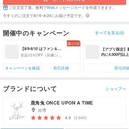
ご注文完了後、無料で
Webメッセージカード
を作成できます。
今すぐのご注文で8/16~8/24にお届け予定です。
開催中のキャンペーン
すべてを見る(6)
残り1日
【8/9-8/10 はファン＆会
【アプリ限定】
員感謝デー】対象ショッ
内に4,000円
全品12％OFF（対象ショ
プ全品12%OFF
無料（最大500円
ップ限定）
キャンペーンを確認
割引詳細
割引詳
ブランドについて
ショップへ
鹿角兔 ONCE UPON A TIME
台湾
4.9
(3,640)