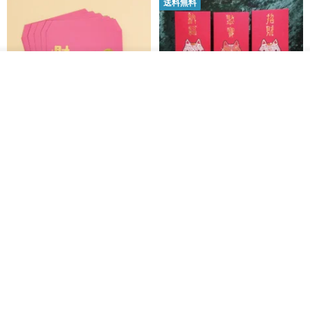
送料無料
LUNARIA - 弦月 * パール 低アレルギー対応 ピアス針 和風 18K ゴー
ルド ピアス
www.pinkoi.com/product/cAc3wqBb
カートに入れる
お気に入り
ショップを見る
LUNARIA - 朔月 * パール 低アレルギー対応 ピアス針 和風 18K ゴー
黒猫マルーの小さな財神 宝くじ
【GFSD】ラインストーン精品 -
ルド ピアス
www.pinkoi.com/product/DPggyNPP
ホットスタンプポチ袋
煌めく多目的ポチ袋 -【招財納
福・金運招来】
Huei Hei Ji Bai
gfsd
516円
6,868円
LUNARIA - 沉月 * ジルコニア 低アレルギー対応 ピアス針 和風 18K
ゴールド ドロップピアス
www.pinkoi.com/product/AYQCz8Cg