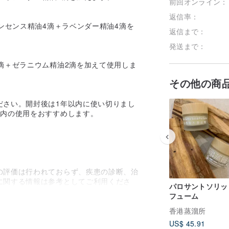
前回オンライン：
フォローす
返信率：
ンセンス精油4滴＋ラベンダー精油4滴を
返信まで：
発送まで：
滴＋ゼラニウム精油2滴を加えて使用しま
その他の商
ださい。開封後は1年以内に使い切りまし
以内の使用をおすすめします。
の評価は行われておらず、疾患の診断、治
に関する情報は参考としてご利用くださ
パロサントソリッ
フューム
香港蒸溜所
US$ 45.91