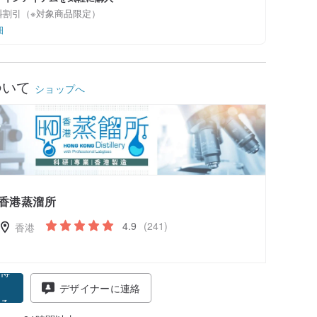
料割引（※対象商品限定）
細
ついて
ショップへ
香港蒸溜所
4.9
(241)
香港
得
デザイナーに連絡