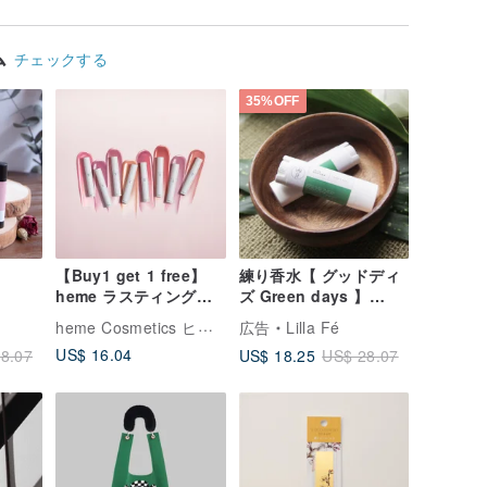
ム
チェックする
35%OFF
【Buy1 get 1 free】
練り香水【 グッドディ
heme ラスティングウ
ズ Green days 】
ォータリーリップグレ
Solid perfume
heme Cosmetics ヒーミー
広告
Lilla Fé
イズ 2.5ml
US$ 16.04
US$ 18.25
8.07
US$ 28.07