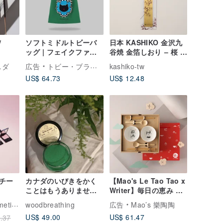
/
ソフトミドルトビーバ
日本 KASHIKO 金沢九
ッグ | フェイクファー
谷焼 金箔しおり – 桜 /
ショルダーストラップ
柴田有希佳 作
ニダ
広告
トビー・ブラック
kashiko-tw
付き
US$ 64.73
US$ 12.48
きチー
カナダのいびきをかく
【Mao's Le Tao Tao x
ことはもうありません
Writer】毎日の恵み ダ
ディープスリープいび
ブルボウル スープ箸 ギ
 ヒーミー
woodbreathing
広告
Mao’s 樂陶陶
き防止エッセンシャル
フトボックスセット
US$ 49.00
US$ 61.47
.37
オイル