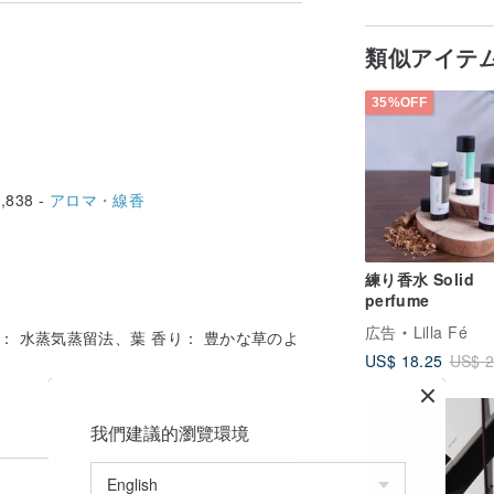
類似アイテ
35%OFF
,838 -
アロマ・線香
練り香水 Solid
perfume
広告
Lilla Fé
： 水蒸気蒸留法、葉 香り： 豊かな草のよ
US$ 18.25
US$ 2
我們建議的瀏覽環境