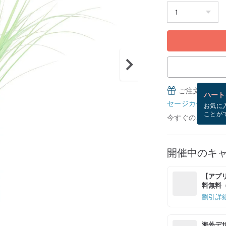
ご注文完了後
ハート
セージカードとは
お気に
ことが
今すぐのご注文で8
開催中のキ
【アプリ
料無料（最
割引詳
海外デ