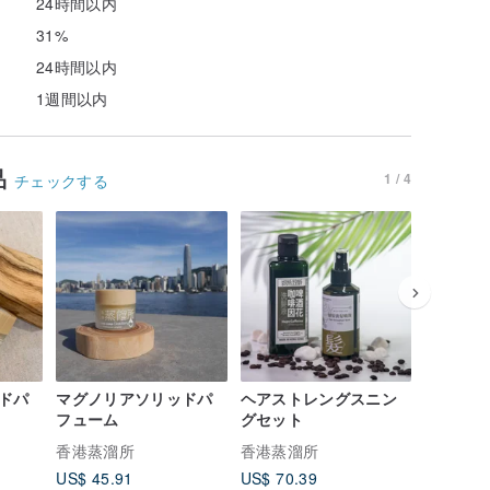
る
24時間以内
31%
24時間以内
1週間以内
品
1 / 4
チェックする
ドパ
マグノリアソリッドパ
ヘアストレングスニン
Cu‑36
フューム
グセット
ド セラム
ット
香港蒸溜所
香港蒸溜所
香港蒸溜
US$ 45.91
US$ 70.39
US$ 223