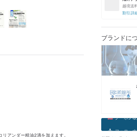
越境送
割引詳
ブランドに
クーポン取
コリアンダー精油2滴を加えます。