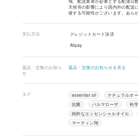
域、配送業者が必要とする配達日
天候等の影響により国内外の配送
後する可能性がございます。あら
支払方法
クレジットカード決済
Alipay
返品・交換のお知ら
返品・交換のお知らせを見る
せ
タグ
essential oil
ナチュラルオ
抗菌
パルマローザ
科
純粋なエッセンシャルオイル
マーティン翔