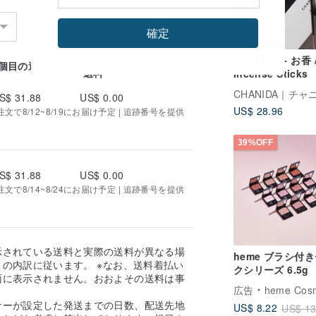
確定
2個目以降の追加
CHANIDA - お香 
1個目の送料
送料
Incense Sticks
CHANIDA｜チャ
S$ 31.88
US$ 0.00
US$ 28.96
で8/12~8/19にお届け予定 | 追跡番号を提供
39%OFF
S$ 31.88
US$ 0.00
で8/14~8/24にお届け予定 | 追跡番号を提供
示されている送料と実際の送料が異なる場
heme ブラシ付
の内訳に従います。 ※なお、送料着払い
クシリーズ 6.5g
面に表示されません。おおよその送料は事
広告
heme Cosmetics
。
ナーが設定した発送までの日数、配送先地
US$ 8.22
US$ 13