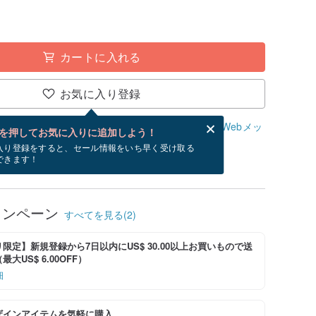
カートに入れる
お気に入り登録
、無料でWebメッセージカードを作成できます。
Webメッ
を押してお気に入りに追加しよう！
？
入り登録をすると、セール情報をいち早く受け取る
できます！
/12~8/24にお届け予定です。
ャンペーン
すべてを見る(2)
限定】新規登録から7日以内にUS$ 30.00以上お買いもので送
大US$ 6.00OFF）
細
ザインアイテムを気軽に購入