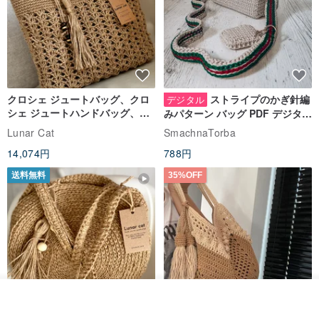
クロシェ ジュートバッグ、クロ
ストライプのかぎ針編
デジタル
シェ ジュートハンドバッグ、リ
みパターン バッグ PDF デジタル
ユーザブルバッグ
インスタント ダウンロード、レ
Lunar Cat
SmachnaTorba
ディース クロスボディ
14,074円
788円
送料無料
35%OFF
カートに入れる
お気に入り
ショップを見る