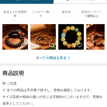
発送までの所要時
フォロワー数
返信率
前回オンライン
間
1週間以上
7
-
-
すべての商品を見る
商品説明
🧸 ご注意
💠 全ての商品は手作業で採寸し、実物を撮影しております。
サイズ誤差や色味の違いが生じる可能性がございますので、実物を
基準としてください。