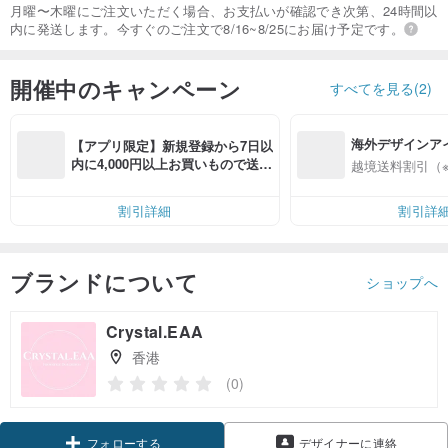
月曜〜木曜にご注文いただく場合、お支払いが確認でき次第、24時間以
内に発送します。今すぐのご注文で8/16~8/25にお届け予定です。
開催中のキャンペーン
すべてを見る(2)
海外デザインア
【アプリ限定】新規登録から7日以
入
内に4,000円以上お買いもので送料
越境送料割引（
無料（最大500円OFF）
割引詳細
割引詳
ブランドについて
ショップへ
Crystal.EAA
香港
(0)
フォローする
デザイナーに連絡