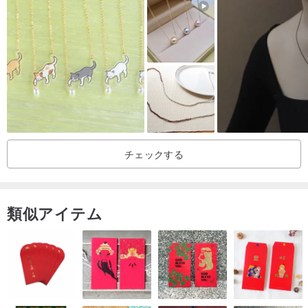
//発送について//
ご入金確認後、1～3営業日以内に発送いたします。
チェックする
//ご注意点//
・天然石には、内包物（インクルージョン）、クラック、曇り、小
類似アイテム
さな欠け、不純物、共生鉱物、模様などが見られる場合がありま
す。これらは自然の魅力としてお楽しみください。
・手作業で丁寧に制作しているため、一点一点が異なる表情を持つ
ユニークな作品です。直感で「これだ」と感じた出会いを、どうぞ