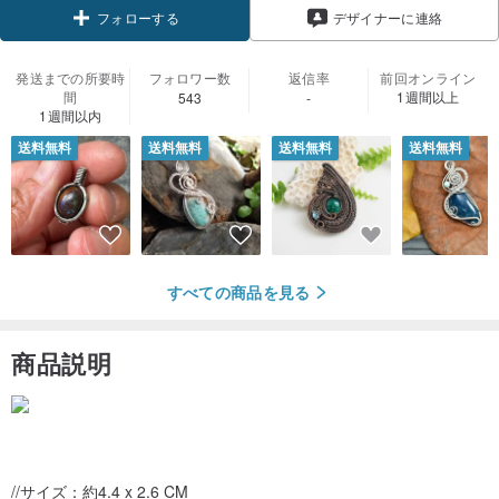
フォローする
デザイナーに連絡
発送までの所要時
フォロワー数
返信率
前回オンライン
間
1週間以上
543
-
1週間以内
送料無料
送料無料
送料無料
送料無料
すべての商品を見る
商品説明
//サイズ：約4.4 x 2.6 CM