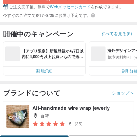
ご注文完了後、無料で
Webメッセージカード
を作成できます。
今すぐのご注文で8/17~8/25にお届け予定です。
開催中のキャンペーン
すべてを見る(5)
海外デザインア
【アプリ限定】新規登録から7日以
入
内に4,000円以上お買いもので送料
越境送料割引（
無料（最大500円OFF）
割引詳細
割引詳
ブランドについて
ショップへ
Ait-handmade wire wrap jewerly
台湾
5
(35)