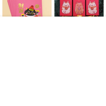
カートに入れる
お気に入り
ショップを見る
黒猫マルーの小さな財神 宝くじ
【GFSD】ラインストーン精品 -
ホットスタンプポチ袋
煌めく多目的ポチ袋 -【招財納
福・金運招来】
Huei Hei Ji Bai
gfsd
516円
6,868円