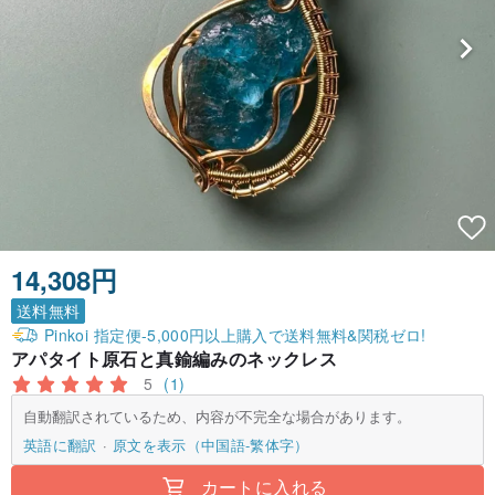
14,308円
送料無料
Pinkoi 指定便-5,000円以上購入で送料無料&関税ゼロ!
アパタイト原石と真鍮編みのネックレス
5
(1)
自動翻訳されているため、内容が不完全な場合があります。
英語に翻訳
原文を表示（中国語-繁体字）
カートに入れる