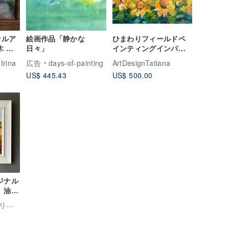
ナルア
絵画作品「静かな
ひまわりフィールドペ
木 雲
日々」
インティングインパス
トオリジナルアート風
Irina
広告
days-of-painting
ArtDesignTatiana
景油絵の具キャンバス
US$ 445.43
US$ 500.00
ウォールアート
ジナル
 油絵
ヴェラーフェのオリジナルアート