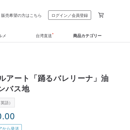
販売希望の方はこちら
ログイン／会員登録
ルメ
台湾直送
商品カテゴリー
ルアート「踊るバレリーナ」油
ンバス地
：英語）
0.00
アから発送