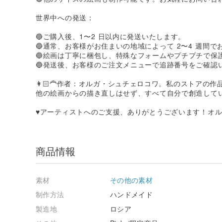
世界中への発送：
🔵ご購入後、1〜2 日以内に発送いたします。
🔵通常、お客様がお住まいの地域によって 2〜4 週間で
🔵絵画は丁寧に梱包し、特殊なフォームやプチプチで保
🔵発送後、お客様のご注文メニューで追跡番号をご確認
👩🏻‍🦰作者：オルガ・シュチェロコワ。私のストア
他の絵画からの描き直しはせず、すべて自分で創造して
♥️アーティストへのご支援、ありがとうございます！オ
商品情報
素材
その他の素材
制作方法
ハンドメイド
製造地
ロシア