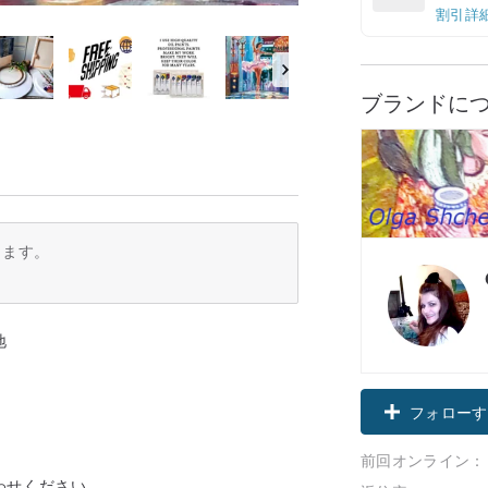
割引詳
ブランドに
ります。
地
フォローす
前回オンライン：
わせください。