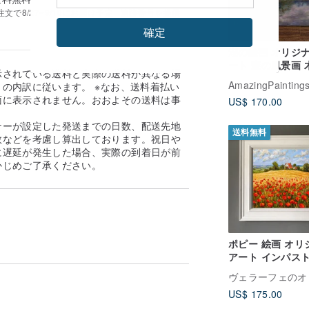
で8/27~9/10にお届け予定 | 追跡番号を提供
確定
湖の絵画 オリジ
ート 森の風景画 
示されている送料と実際の送料が異なる場
夏の絵画
AmazingPaintings
の内訳に従います。 ※なお、送料着払い
面に表示されません。おおよその送料は事
US$ 170.00
。
ナーが設定した発送までの日数、配送先地
送料無料
数などを考慮し算出しております。祝日や
に遅延が発生した場合、実際の到着日が前
かじめご了承ください。
ポピー 絵画 オリ
アート インパスト
牧歌 的な風景画
US$ 175.00