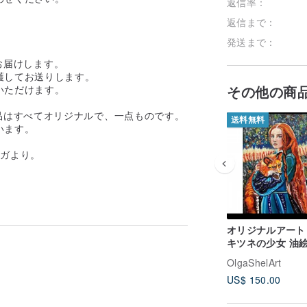
返信率：
返信まで：
発送まで：
お届けします。
護してお送りします。
その他の商
いただけます。
の作品はすべてオリジナルで、一点ものです。
送料無料
います。
ルガより。
オリジナルアート
キツネの少女 油絵
ンバスに油彩
OlgaShelArt
US$ 150.00