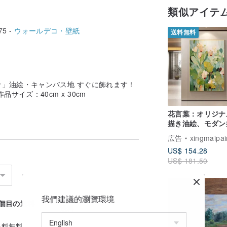
類似アイテ
75 -
ウォールデコ・壁紙
送料無料
」油絵・キャンバス地 すぐに飾れます！
サイズ：40cm x 30cm
花言葉：オリジナ
描き油絵、モダン
花卉装飾画 – リ
広告
xingmaipai
グ、ダイニング、
US$ 154.28
下、玄関、寝室に
US$ 181.50
2個目以降の追加
我們建議的瀏覽環境
1個目の送料
送料
送料無料