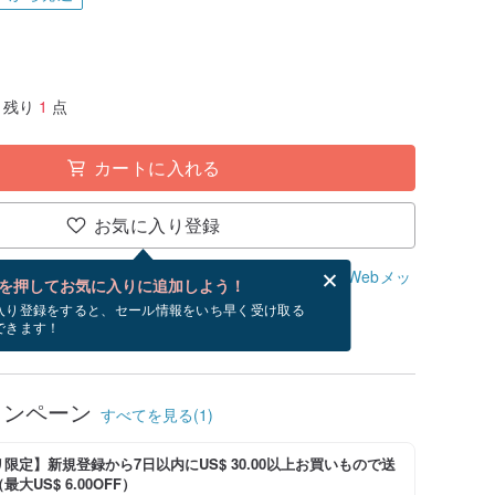
残り
1
点
カートに入れる
お気に入り登録
、無料でWebメッセージカードを作成できます。
Webメッ
を押してお気に入りに追加しよう！
？
入り登録をすると、セール情報をいち早く受け取る
できます！
/27~9/10にお届け予定です。
ャンペーン
すべてを見る(1)
限定】新規登録から7日以内にUS$ 30.00以上お買いもので送
大US$ 6.00OFF）