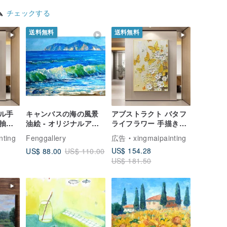
ム
チェックする
送料無料
送料無料
ル手
キャンバスの海の風景
アブストラクト バタフ
抽象
油絵 - オリジナルアー
ライフラワー 手描き油
ビン
ト - 波の絵画 - 海辺の
絵/抽象画/オリジナルア
nting
Fenggallery
広告
xingmaipainting
廊
アート
ート/デコレーション画/
US$ 154.28
US$ 88.00
US$ 110.00
ウォールアート/リビン
US$ 181.50
グルーム/廊下/玄関の壁
掛け