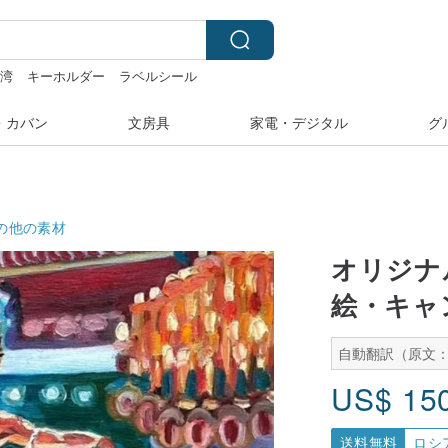
台湾
キーホルダー
ラベルシール
ミッフィー ぬいぐるみ
水着
・カバン
文房具
家電・デジタル
グ
の他の素材
オリジナ
絵・キャ
自動翻訳（原文
US$
15
送料無料
ロシ