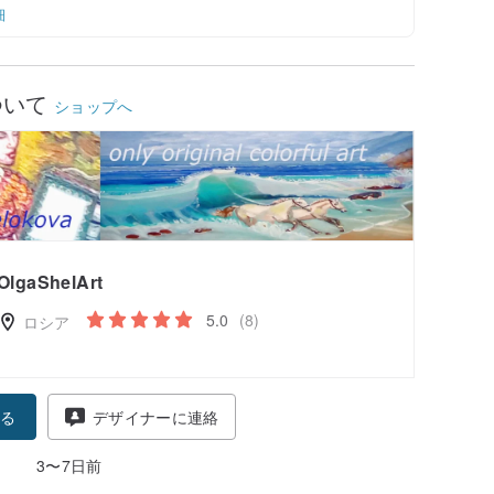
細
ついて
ショップへ
OlgaShelArt
5.0
(8)
ロシア
る
デザイナーに連絡
3〜7日前