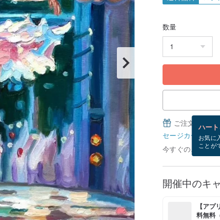
数量
ご注文完了後
ハート
セージカードとは
お気に
ことが
今すぐのご注文で8
開催中のキ
【アプリ
料無料（最