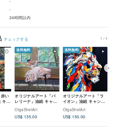
-
-
24時間以内
品
1 / 4
チェックする
送料無料
送料無料
送料無料
 赤い
オリジナルアート「バ
オリジナルアート「ラ
オリジナル
 キャ
レリーナ」油絵 キャン
イオン」油絵 キャンバ
リーナ 絵画 原画 油絵
バス画
ス画
キャンバ
OlgaShelArt
OlgaShelArt
OlgaShel
US$ 135.00
US$ 150.00
US$ 150