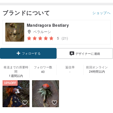
ブランドについて
ショップへ
Mandragora Bestiary
ベラルーシ
5
(21)
フォローする
デザイナーに連絡
発送までの所要時
フォロワー数
返信率
前回オンライン
間
24時間以内
40
-
1週間以内
10%OFF