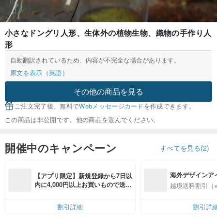
小さなドングリ人形、生体外の植物生物、織物の手作り人
形
自動翻訳されているため、内容が不完全な場合があります。
原文を表示（英語）
その他の商品を見る
ご注文完了後、無料で
Webメッセージカード
を作成できます。
この商品は非公開です。他の商品を選んでください。
開催中のキャンペーン
すべてを見る(2)
海外デザインア
【アプリ限定】新規登録から7日以
入
内に4,000円以上お買いもので送料
越境送料割引（
無料（最大500円OFF）
割引詳細
割引詳