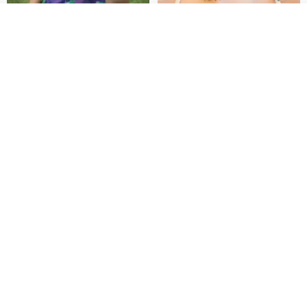
その他の商品を見る
ショップを見る
【イタリアの精緻な職人技】 -
世界の片隅で静かに咲く花/ ワン
フレンチシックな装い - ツイル
ポイントタトゥーのレースのチ
プリントシルクスカーフトップ
ョーカー SV649
from a friend of mine
Sugar Valentine
ス
34,340円
1,780円
送料無料
CHARM 日本製 ショート ミック
天然シルクフラワーネックレス -