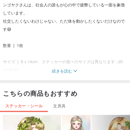
ンゴヤクさんは、社会人の誰もが心の中で疲弊している一面を象徴
しています。
社交したくないわけじゃない、ただ体を動かしたくないだけなので
す😅
数量 ❘ 1枚
サイズ ❘ 8 x 14cm、ステッカーの個々のサイズは異なります（約
1〜5cm）
続きを読む
素材 ❘ 透明ステッカー
こちらの商品もおすすめ
香港デザイン
ステッカー・シール
文房具
✈ 配送
コストの都合上、この商品のみをご購入の場合、普通郵便での発送