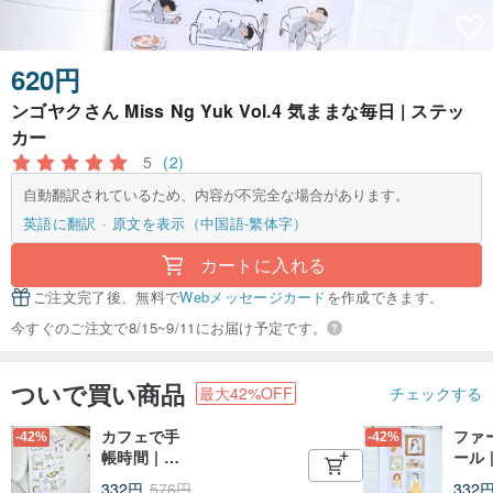
620円
ンゴヤクさん Miss Ng Yuk Vol.4 気ままな毎日 | ステッ
カー
5
(2)
自動翻訳されているため、内容が不完全な場合があります。
英語に翻訳
原文を表示（中国語-繁体字）
カートに入れる
ご注文完了後、無料で
Webメッセージカード
を作成できます。
今すぐのご注文で8/15~9/11にお届け予定です。
ついで買い商品
最大42%OFF
チェックする
カフェで手
ファ
-42%
-42%
帳時間 | ス
ール 
テッカー
型シ
332円
576円
332