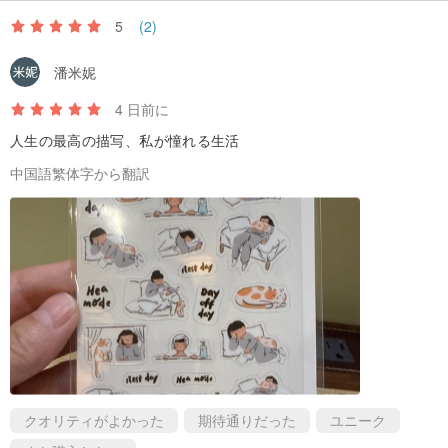
5
(2)
潘米妮
4 日前に
人生の最高の描写、私が憧れる生活
中国語繁体字から翻訳
クオリティがよかった
期待通りだった
ユニーク