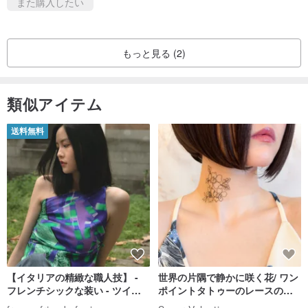
また購入したい
もっと見る (2)
類似アイテム
送料無料
【イタリアの精緻な職人技】 -
世界の片隅で静かに咲く花/ ワン
フレンチシックな装い - ツイル
ポイントタトゥーのレースのチ
プリントシルクスカーフトップ
ョーカー SV649