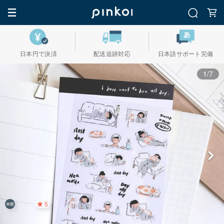
日本円で決済
配送追跡対応
日本語サポート完備
1/7
5