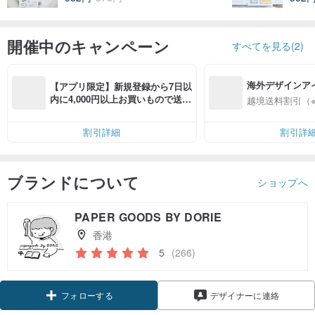
開催中のキャンペーン
すべてを見る(2)
海外デザインア
【アプリ限定】新規登録から7日以
入
内に4,000円以上お買いもので送料
越境送料割引（
無料（最大500円OFF）
割引詳細
割引詳
ブランドについて
ショップへ
PAPER GOODS BY DORIE
香港
5
(266)
クーポン取得
デザイナーに連絡
フォローする