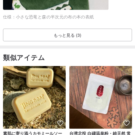
►洗濯方法
1.手洗いまたは洗濯機で洗えます。
仕様：
小さな恐竜と森の半次元の布の本の表紙
2.洗濯ネットに入れ、中低速で水洗いすることで、商品の状態を保
てます。
もっと見る (3)
3.洗濯時は、30°C以下の水温を使用し、中性洗剤で、長時間浸漬し
ないでください。
4.漂白剤や蛍光増白剤は、生地を傷める可能性があるため使用しな
類似アイテム
いでください。
5.低速で軽く脱水し、変形を防ぐため乾燥機は使用しないでくださ
い。
6.完全に乾いた後、チークで人形に色を付けることができます。
【。◕‿‿◕。 Bucuteについて】
素肌に寄り添うカモミールソー
台湾北投 白磺温泉粉・純天然 常
Bucuteは中国語の「布可愛（布が可愛い）」を意味し、デザインス