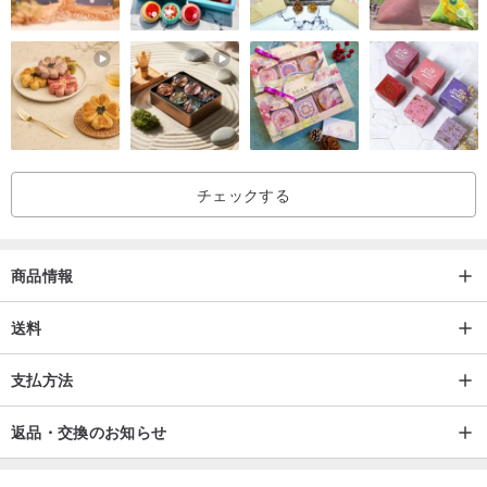
て、あなただけの特別な手帳カバーを。
チェックする
商品情報
送料
【。◕‿‿◕。 商品説明】
支払方法
サイズ║22.5 x 16 cm
素材║日本製プリント生地、毛玉になりにくいフリースまたはマイ
返品・交換のお知らせ
クロファイバーベルベット、金属
原産地║台湾