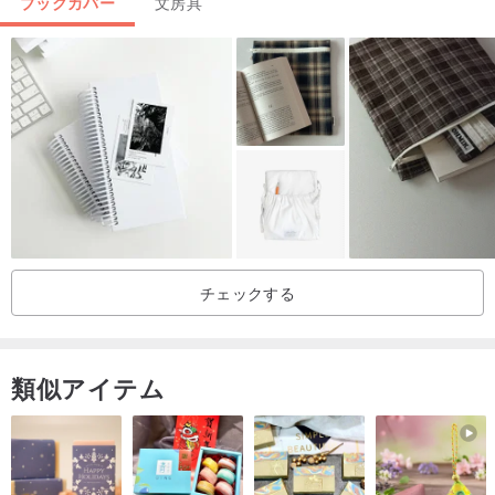
ブックカバー
文房具
【。◕‿‿◕。 Bucute 半立体布ブックカバーの魅力】
1.母子手帳を収納し、赤ちゃんが生まれたら乳幼児手帳に切り替え
チェックする
られます。
2.エコー写真も収納可能。
3.健康保険証、交通系ICカードなどのカード類を収納できます。
類似アイテム
4.領収書、小銭、紙幣を収納できます。
5.赤ちゃんが生まれたら成長記録帳として使用できます。
6.または通常のブックカバーとしてもお使いいただけます。
素材は日本製プリント生地を使用。動物のモチーフと組み合わせ