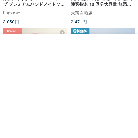
プ プレミアムハンドメイドソー
連客指名 10 回分大容量 無添加
タイルは日本製を基調としています。最もシンプルな線と、思わず
プ 熟成石鹸
無香料
tingsoap
大芳白粉廠
手に取りたくなるような可愛らしさが集結したBucuteは、何度見て
3,656円
2,471円
も飽きない不思議な癒やしの魔法をかけ、心の奥底にある純粋で幸
10%OFF
送料無料
せなあなたを取り戻させてくれます。
入荷待ち登録
お気に入り
ショップを見る
Bucuteの製品は100%台湾製です。デザイン、試作、型取り、パタ
ーン作成、縫製、加工、梱包まで、製品ごとに異なる生産ラインが
あり、専門の百貨店向けアパレルを縫製するベテラン職人や、有名
ブランドバッグの職人によるOEM生産と技術指導を受けており、品
質には大変ご安心いただけます。また、各商品の最終工程である目
の位置は、デザイナー自身が手作業で仕上げています。商品の生命
フォーチュン鯉イエローハーブ
フランス マルセイユ石鹸の家 古
手作り石鹸バスクレンジング石
代液体マルセイユ石鹸 1000ml
力は、目の表情によって決まります。
鹸ギフトカスタマイズされた交
(100年の伝統を守る高級手作り
ベストバス
PÜRESENCE
渉へようこそ
石鹸)
Bucuteの商品は、開発以来10,000種類以上の商品があり、ぬいぐる
1,327円
1,474円
6,368円
みチャーム、スマホケース、PCバッグ、クッション、クリアファイ
送料無料
ル、洋服、カップ、トートバッグ、アイマスク、スマホスタンド、