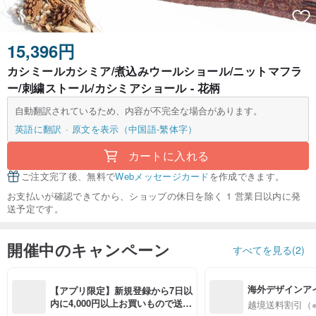
15,396円
カシミールカシミア/煮込みウールショール/ニットマフラ
ー/刺繍ストール/カシミアショール - 花柄
自動翻訳されているため、内容が不完全な場合があります。
英語に翻訳
原文を表示（中国語-繁体字）
カートに入れる
ご注文完了後、無料で
Webメッセージカード
を作成できます。
お支払いが確認できてから、ショップの休日を除く 1 営業日以内に発
送予定です。
開催中のキャンペーン
すべてを見る(2)
海外デザインア
【アプリ限定】新規登録から7日以
入
内に4,000円以上お買いもので送料
越境送料割引（
無料（最大500円OFF）