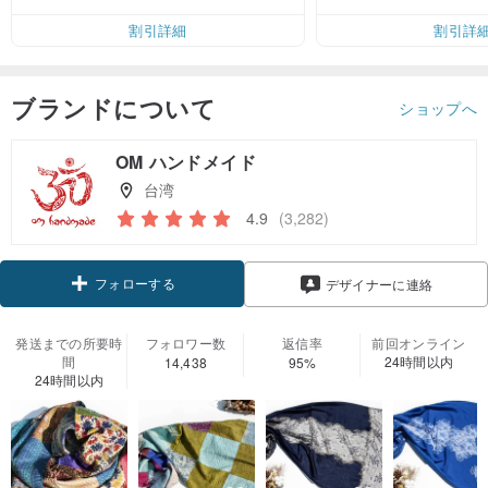
割引詳細
割引詳
ブランドについて
ショップへ
OM ハンドメイド
台湾
4.9
(3,282)
フォローする
デザイナーに連絡
発送までの所要時
フォロワー数
返信率
前回オンライン
間
24時間以内
14,438
95%
24時間以内