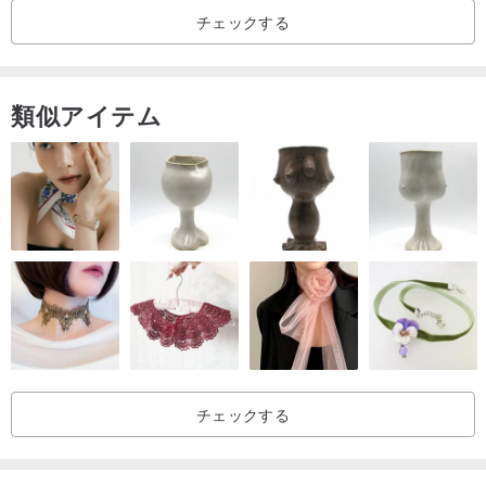
チェックする
類似アイテム
ヒマラヤ山脈にほど近いカシミール地方では、その厳しい寒さに対
抗するため、煮込みウールという繊細な伝統工芸が生まれました。
標高が高く、水の沸点が低いこの地では、朝、太陽が昇るととも
に、溶けた高原の雪解け水にウール製品を浸し、その後、加熱して
煮込みます。夕方、日が沈む頃には、ウール製品を月の光の下で乾
チェックする
燥させます。この複雑な工程を経ることで、不純物が取り除かれ、
羊毛が収縮し、繊維同士がより一層密になります。最後に、女性た