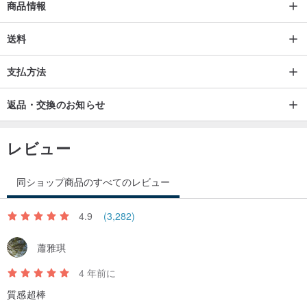
商品情報
ちが手作業で織り上げ、刺繍を施すことで、色合いも刺繍も一つ一
つ異なる独特の織物が完成します。
送料
支払方法
返品・交換のお知らせ
レビュー
同ショップ商品のすべてのレビュー
4.9
(3,282)
蕭雅琪
4 年前に
質感超棒