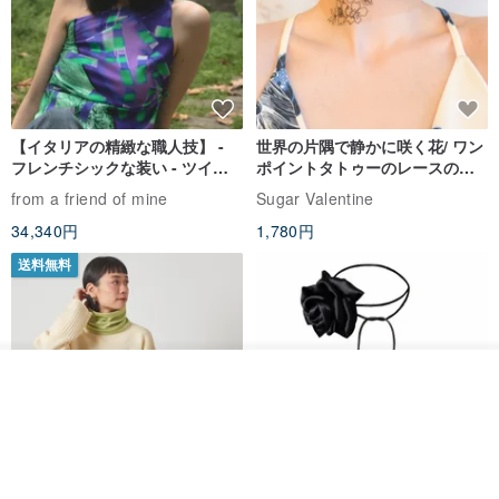
【イタリアの精緻な職人技】 -
世界の片隅で静かに咲く花/ ワン
フレンチシックな装い - ツイル
ポイントタトゥーのレースのチ
プリントシルクスカーフトップ
ョーカー SV649
from a friend of mine
Sugar Valentine
ス
34,340円
1,780円
送料無料
カートに入れる
お気に入り
ショップを見る