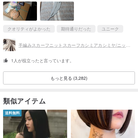
クオリティがよかった
期待通りだった
ユニーク
手編みスカーフニットスカーフカシミアカシミヤ/ニットスカーフ/ピュアウールスカーフ/ウール
1人が役立ったと言っています。
もっと見る (3,282)
織り機が奏でるシャトルと木の棒がぶつかる音は、素朴で穏やかな
類似アイテム
静けさを感じさせます。これは、ヒマラヤの伝統的な手織り技法か
ら生まれる響きです。
送料無料