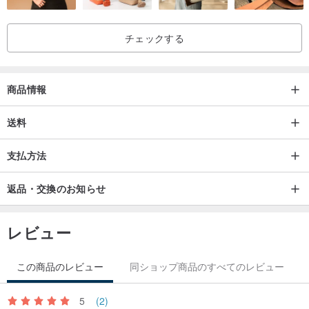
チェックする
【イタリアン・シュリンク・ベジタブルタンニンレザー、堂々登
場!!】イタリア製のベジタブルタンニンなめし水染めトップグレイン
牛革は、伝統的な製法で時間をかけて丁寧に作られています。油脂
商品情報
と樹皮の粉末でなめされており、植物タンニンの豊かな香りが特徴
送料
で、非常に高い耐久性を誇ります。使い込むほどに手触りが柔らか
くなり、艶が増し、オイルを吸収して革の色が徐々に深まる、その
支払方法
素晴らしい経年変化をぜひご堪能ください！
返品・交換のお知らせ
レビュー
この商品のレビュー
同ショップ商品のすべてのレビュー
5
(2)