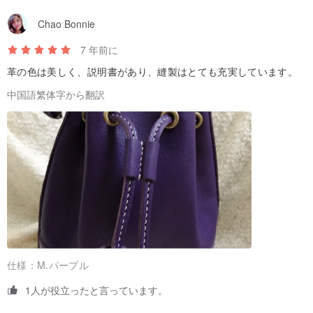
Chao Bonnie
7 年前に
革の色は美しく、説明書があり、縫製はとても充実しています。
中国語繁体字から翻訳
【革色の選択について】厳選されたイタリアンシュリンクベジタブ
ルタンニンレザーシリーズは、自然なシュリンク加工による粗密の
ある表情が、柔らかく軽やかな質感をもたらします。（革色は随時
更新中です！）
仕様：
M.パープル
1人が役立ったと言っています。