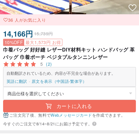
36 人がお気に入り
14,166円
15,739円
10%OFF
最大1,573円 お得
巾着バッグ 好好縫 レザーDIY材料キット ハンドバッグ 革
バッグ 巾着ポーチ ベジタブルタンニンレザー
5
(2)
自動翻訳されているため、内容が不完全な場合があります。
英語に翻訳
原文を表示（中国語-繁体字）
カートに入れる
ご注文完了後、無料で
Webメッセージカード
を作成できます。
今すぐのご注文で8/14~8/21にお届け予定です。