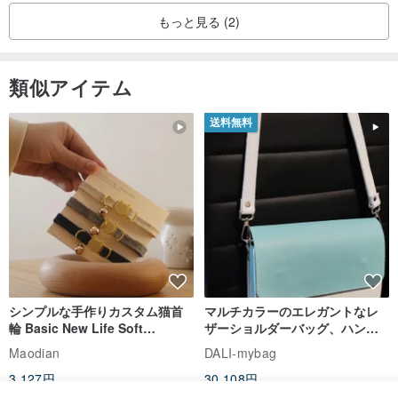
もっと見る (2)
類似アイテム
送料無料
hk.pinkoi.com/product/uxnwXbLe
【45度こそが真の「好好縫」】縫い穴の角度のような細部に至るま
で、心を込めてデザインしました。すべての革は事前に裁断され、
穴が開けられています。正確な縫い穴が45度の最適な縫い目効果を
シンプルな手作りカスタム猫首
マルチカラーのエレガントなレ
生み出し、革製品をより美しく仕上げます。
輪 Basic New Life Soft
ザーショルダーバッグ、ハンド
Organic Cat Collar | Simple
メイド
Maodian
DALI-mybag
Soft Cat Collar
3,127円
30,108円