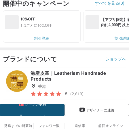
開催中のキャンペーン
すべてを見る(3)
10%OFF
【アプリ限定】
内に4,000円
1点ごとに10%OFF
無料（最大500円
割引詳細
割引詳
ブランドについて
ショップへ
港産皮革｜Leatherism Handmade
Products
香港
5
(2,619)
クーポン取得
デザイナーに連絡
フォローする
発送までの所要時
フォロワー数
返信率
前回オンライン