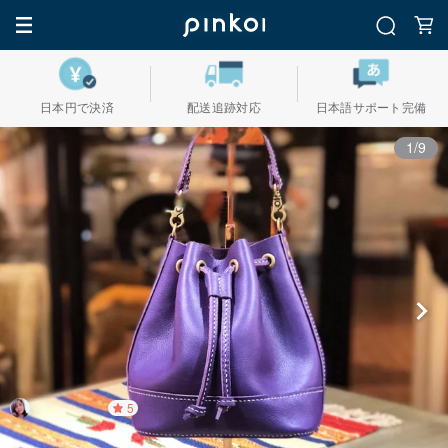
日本円で決済
配送追跡対応
日本語サポート完備
1/9
5