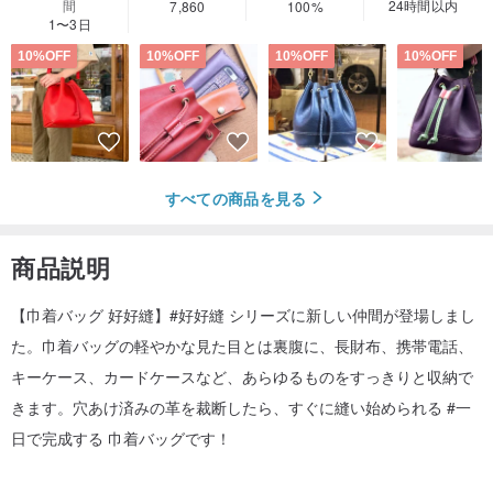
間
24時間以内
7,860
100%
1〜3日
10%OFF
10%OFF
10%OFF
10%OFF
すべての商品を見る
商品説明
【巾着バッグ 好好縫】#好好縫 シリーズに新しい仲間が登場しまし
た。巾着バッグの軽やかな見た目とは裏腹に、長財布、携帯電話、
キーケース、カードケースなど、あらゆるものをすっきりと収納で
きます。穴あけ済みの革を裁断したら、すぐに縫い始められる #一
日で完成する 巾着バッグです！