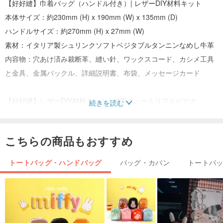
【好好縫】巾着バッグ（ハンドル付き）| レザーDIY材料キット
本体サイズ：約230mm (H) x 190mm (W) x 135mm (D)
ハンドルサイズ：約270mm (H) x 27mm (W)
素材：イタリア製シュリンクソフトベジタブルタンニンなめし牛革
内容物：穴あけ済み裁断革、縫い針、ワックスコード、カシメ工具
と金具、金属バックル、詳細説明書、布袋、メッセージカード
【好好縫】レザーDIY材料キット | 縫製チュートリアルビデオ
続きを読む
こちらの商品もおすすめ
トートバッグ・ハンドバッグ
バッグ・カバン
トートバ