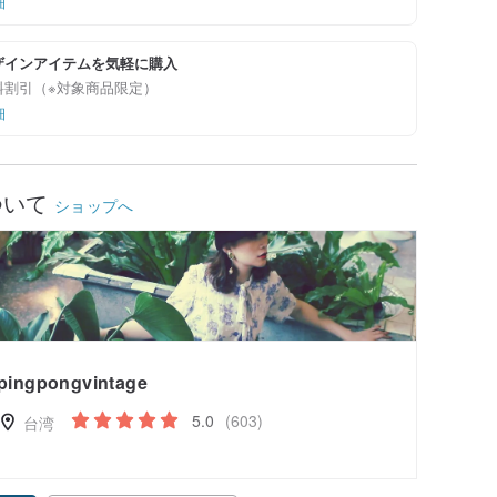
細
ザインアイテムを気軽に購入
料割引（※対象商品限定）
細
ついて
ショップへ
pingpongvintage
5.0
(603)
台湾