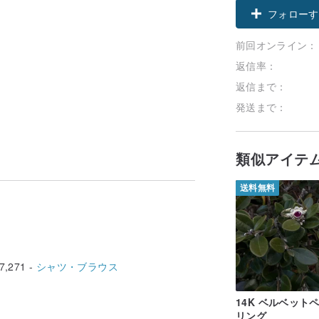
フォローす
前回オンライン：
返信率：
返信まで：
発送まで：
類似アイテ
送料無料
7,271 -
シャツ・ブラウス
14K ベルベット
リング