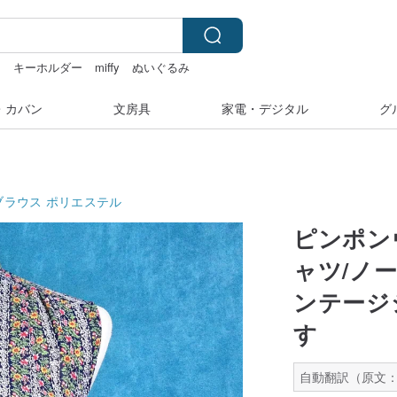
ラ
キーホルダー
miffy
ぬいぐるみ
・カバン
文房具
家電・デジタル
グ
ブラウス
ポリエステル
ピンポン
ャツ/ノ
ンテージシ
す
自動翻訳（原文：