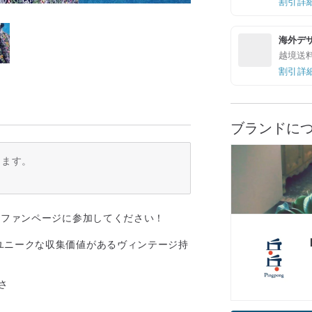
割引詳
海外デ
越境送
割引詳
ブランドに
ります。
ジファンページに参加してください！
ユニークな収集価値があるヴィンテージ持
さ