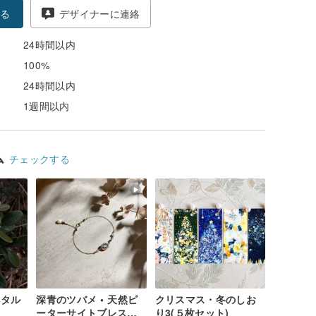
る
デザイナーに連絡
24時間以内
100%
24時間以内
1週間以内
ム
チェックする
ペタル
深青のツバメ • 天然ピ
クリスマス・冬のしお
ーターサイトブレスレ
り3(５枚セット)