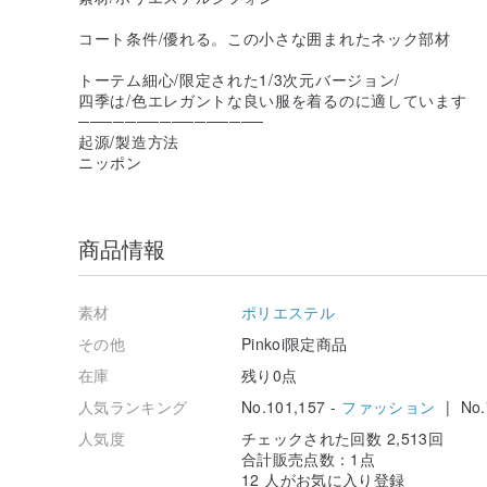
コート条件/優れる。この小さな囲まれたネック部材
トーテム細心/限定された1/3次元バージョン/
四季は/色エレガントな良い服を着るのに適しています
────────────────
起源/製造方法
ニッポン
商品情報
素材
ポリエステル
その他
Pinkoi限定商品
在庫
残り0点
人気ランキング
No.101,157 -
ファッション
| No.
人気度
チェックされた回数 2,513回
合計販売点数：1点
12 人がお気に入り登録