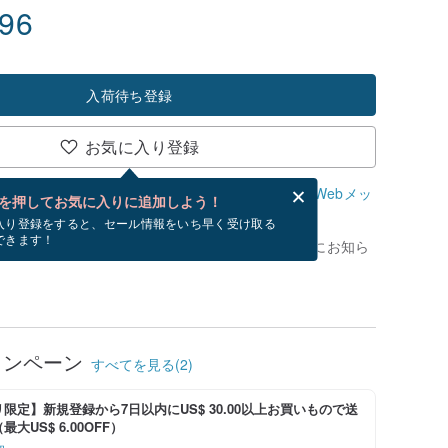
.96
入荷待ち登録
お気に入り登録
、無料でWebメッセージカードを作成できます。
Webメッ
を押してお気に入りに追加しよう！
？
入り登録をすると、セール情報をいち早く受け取る
できます！
がありません。 [ 入荷待ち ] を押すと、優先的にお知ら
ャンペーン
すべてを見る(2)
限定】新規登録から7日以内にUS$ 30.00以上お買いもので送
大US$ 6.00OFF）