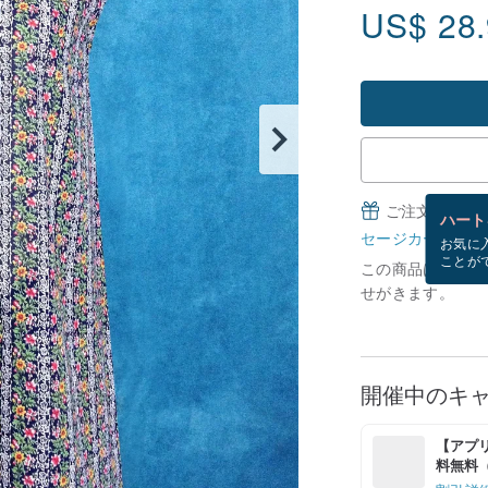
US$
28
ご注文完了後
ハート
セージカードとは
お気に
ことが
この商品は現在在庫
せがきます。
開催中のキ
【アプリ
料無料（最