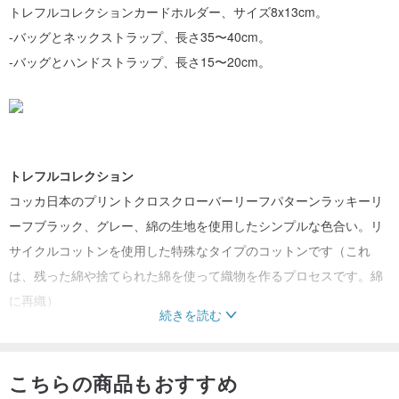
トレフルコレクションカードホルダー、サイズ8x13cm。
-バッグとネックストラップ、長さ35〜40cm。
-バッグとハンドストラップ、長さ15〜20cm。
トレフルコレクション
コッカ日本のプリントクロスクローバーリーフパターンラッキーリ
ーフブラック、グレー、綿の生地を使用したシンプルな色合い。リ
サイクルコットンを使用した特殊なタイプのコットンです（これ
は、残った綿や捨てられた綿を使って織物を作るプロセスです。綿
に再織）
続きを読む
カラー：ブラック、グレー
素材：リサイクルコットン85％、リネン15％
注：花柄は、大きなメートルの布から切り取られているため、ラン
こちらの商品もおすすめ