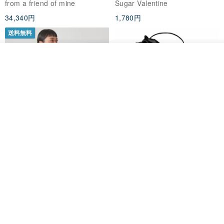
from a friend of mine
Sugar Valentine
ス
34,340円
1,780円
送料無料
入荷待ち登録
ショップを見る
CHARM 日本製 ショート ミック
天然シルクフラワーネックレス -
ス オーガニックコットン ネック
ローズチョーカー - リストレッ
ウォーマー
グブレスレット シルクアクセサ
カジュアルボックス casual box
Marina V Lingerie
リー
2,500円
9,769円