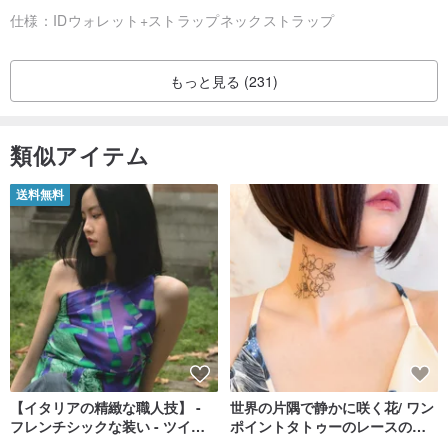
仕様：
IDウォレット+ストラップネックストラップ
もっと見る (231)
類似アイテム
送料無料
【イタリアの精緻な職人技】 -
世界の片隅で静かに咲く花/ ワン
フレンチシックな装い - ツイル
ポイントタトゥーのレースのチ
プリントシルクスカーフトップ
ョーカー SV649