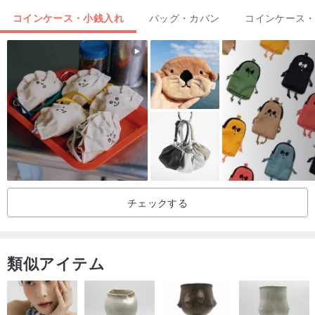
ダムに配置されます。ショップでは、それぞれに独自のアイデンテ
コインケース・小銭入れ
バッグ・カバン
コインケース
ィティを持つ布を配置します。
粘膜
生地の選択から様々なタイプの裏地を作るために結局、環境にやさ
しい生地であるボマル生地を選びました。この綿はリサイクル綿の
ブレンドです。少量の化学薬品と農薬を使用して栽培された綿。し
かし、農家に持続可能な利益を生み出すことができます
特徴：柔らかく軽量な生地。触った時、手に負担がかかりません
色：綿からの自然な色
チェックする
類似アイテム
バッグの詳細
-バッグの幅は8cm、高さは13cmです。
-ブラックのYKKジッパー、リサイクルコットンの裏地。