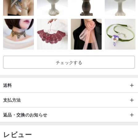
-バッグの前面に2つのカードスロット、1つの内ポケットと1つのジ
ッパーポケット。
-硬貨、紙幣、車の鍵、さまざまなカードを入れることができます
-ネックストラップ、バッグと同じパターン、長さ35〜40cm。
-ハンドストラップ、バッグと同じパターン、長さ15〜20 cm
-特別な人への贈り物として贈ったり、いつでも自分で使用したりで
きます。
チェックする
送料
私たちからバッグを購入するお客様のためにちょっとした贈り物が
支払方法
あります小さなキャンバスバッグです。ビニール袋の使用を減ら
し、再利用をサポートするための当店キャンペーン^^
返品・交換のお知らせ
レビュー