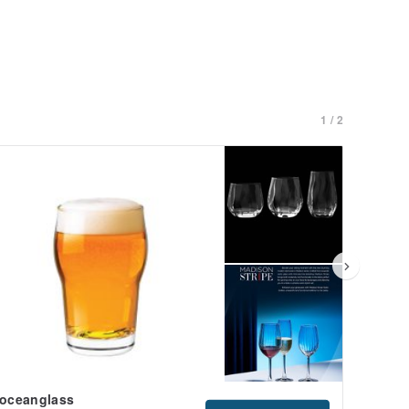
1 / 2
oceanglass
vitath