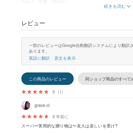
744×1（容量：580ml）
760×1（容量：160ml）
762×1（容量：220ml）
シールリング：S×2、L×4
レビュー
ステンレススチールシーリングクリップ：12
白いプラスチックカバー：L×2
主材料：ガラス
一部のレビューはGoogle自動翻訳システムにより翻
製造場所：ドイツ（ガラス瓶、ステンレスクランプ）、
あります。
外箱サイズ：W305×D248×H119mm
英語に翻訳
原文を表示
この商品のレビュー
同ショップ商品のすべて
5
(1)
grace-cl
8 年前に
スーパー実用的な贈り物は〜友人は楽しいを受け?