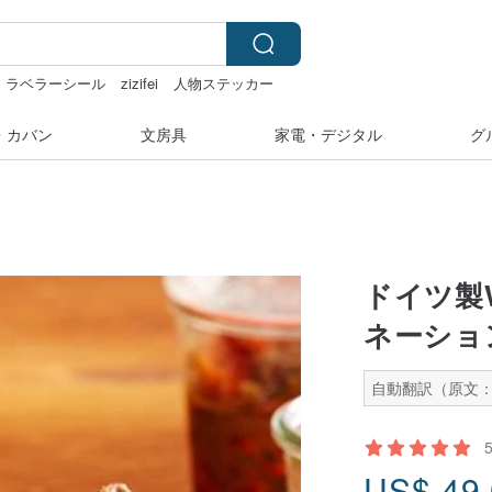
ラベラーシール
zizifei
人物ステッカー
・カバン
文房具
家電・デジタル
グ
ドイツ製
ネーショ
自動翻訳（原文：
US$
49