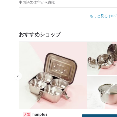
中国語繁体字から翻訳
もっと見る (122
おすすめショップ
特別な指示を使用する
・Weck glass jarはビスフェノールAを放出しな
さい。
・耐熱温度は-18℃〜220℃、空き缶の瞬時温度差許容
すのでご注意ください。
・冷蔵庫から取り出したら、ボトルが室温に戻ってから
い。
・直火やガスコンロの上に直接置かないでください。
・冷蔵庫に入れる前に、ボトルと内容物を完全に冷却す
・缶本体を沸騰水から取り出した場合は、まず太いタオ
うにしてください。
hanplus
人気