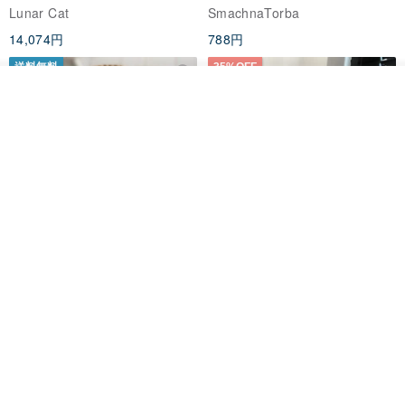
ユーザブルバッグ
インスタント ダウンロード、レ
Lunar Cat
SmachnaTorba
ディース クロスボディ
14,074円
788円
送料無料
35%OFF
カートに入れる
お気に入り
ショップを見る
クロシェ編み丸型ジュートバッ
オーガニックコットン糸の編み
グ、クロシェ編みトートバッ
バッグ、クラッチバッグとして
グ、クロシェ編みショルダーバ
も。
Lunar Cat
Knits And Woven By Oom
ッグ
11,425円
5,405円
8,314円
送料無料