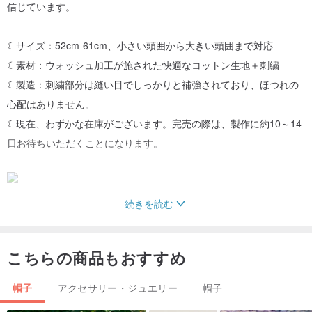
信じています。
☾サイズ：52cm-61cm、小さい頭囲から大きい頭囲まで対応
☾素材：ウォッシュ加工が施された快適なコットン生地＋刺繍
☾製造：刺繍部分は縫い目でしっかりと補強されており、ほつれの
心配はありません。
☾現在、わずかな在庫がございます。完売の際は、製作に約10～14
日お待ちいただくことになります。
続きを読む
手作業で丁寧に縫製し、美しいキャンバスにプリントを施していま
す。まるで一枚の絵画をまとうように、環境に優しく、丈夫で、い
つまでも美しい服を。
こちらの商品もおすすめ
-Yinke Studio-
帽子
アクセサリー・ジュエリー
帽子