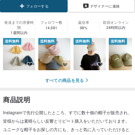
デザイナーに連絡
フォローする
発送までの所要時
フォロワー数
返信率
前回オンライン
間
24時間以内
14,981
98%
1週間以内
送料無料
送料無料
送料無料
送料無料
すべての商品を見る
商品説明
Instagramで先行公開したところ、すでに数十個の帽子が販売され、
皆様からは素晴らしい反響とリピート購入をいただいております。
ユニークな帽子をお探しの方にも、きっと気に入っていただけると