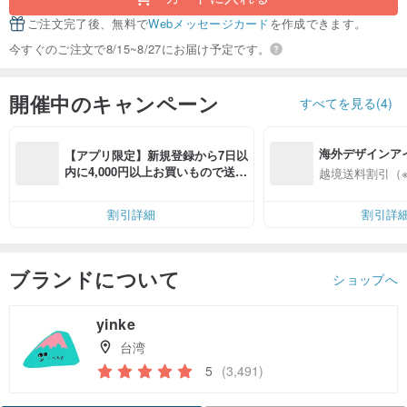
ご注文完了後、無料で
Webメッセージカード
を作成できます。
今すぐのご注文で8/15~8/27にお届け予定です。
開催中のキャンペーン
すべてを見る(4)
海外デザインア
【アプリ限定】新規登録から7日以
入
内に4,000円以上お買いもので送料
越境送料割引（
無料（最大500円OFF）
割引詳細
割引詳
ブランドについて
ショップへ
yinke
台湾
5
(3,491)
クーポン取得