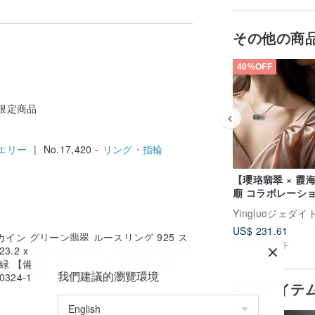
その他の商
40%OFF
i限定商品
エリー
| No.17,420 -
リング・指輪
【瓔珞翡翠 × 霞
廟 コラボレーシ
心心相印ネックレス
Yingluoジェダイ
収益の 10% を寄
US$ 231.61
イン グリーン翡翠 ルースリング 925 ス
US$ 386.01
 x 23.2 x 2.6 mm、日本サイズ 12 号
緑 【備考】天然ミャンマー産翡翠 A 貨、
我們建議的瀏覽環境
24-16EL
類似アイテ