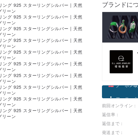
ブランドに
クーポン取
前回オンライン：
フォローす
返信率：
返信まで：
発送まで：