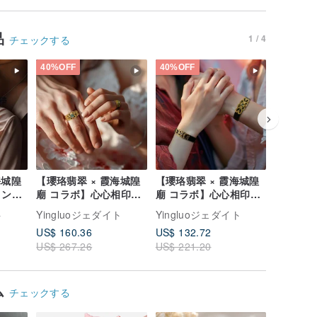
品
1 / 4
チェックする
40%OFF
40%OFF
40%OFF
海城隍
【瓔珞翡翠 × 霞海城隍
【瓔珞翡翠 × 霞海城隍
【瓔珞翡
ョン】
廟 コラボ】心心相印リ
廟 コラボ】心心相印ブ
廟 コラ
 |
ング | 収益の10%を寄
レスレット | 10% をチ
福蝶瓔珞
ト
Yingluoジェダイト
Yingluoジェダイト
Yingl
付
付
ャリティに寄付
ブレスレッ
US$ 160.36
US$ 132.72
US$ 132
10% を
US$ 267.26
US$ 221.20
US$ 221
ム
チェックする