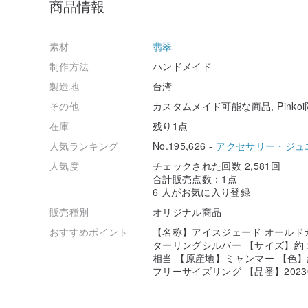
商品情報
素材
翡翠
制作方法
ハンドメイド
製造地
台湾
その他
カスタムメイド可能な商品, Pinko
在庫
残り1点
人気ランキング
No.195,626 -
アクセサリー・ジュ
人気度
チェックされた回数 2,581回
合計販売点数：1点
6 人がお気に入り登録
販売種別
オリジナル商品
おすすめポイント
【名称】アイスジェード オールドカ
ターリングシルバー 【サイズ】約 23.2
相当 【原産地】ミャンマー 【色】
フリーサイズリング 【品番】202303