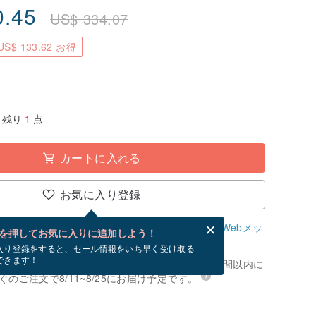
0.45
US$
334.07
S$ 133.62 お得
残り
1
点
カートに入れる
お気に入り登録
、無料でWebメッセージカードを作成できます。
Webメッ
を押してお気に入りに追加しよう！
？
入り登録をすると、セール情報をいち早く受け取る
できます！
文いただく場合、お支払いが確認でき次第、24時間以内に
のご注文で8/11~8/25にお届け予定です。