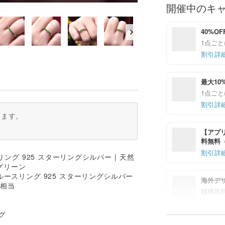
開催中のキ
40%OF
1点ごと
割引詳
最大10
1点ごと
割引詳
ります。
【アプリ
料無料（最
割引詳
ースリング 925 スターリングシルバー
海外デ
号相当
越境送
割引詳
グ