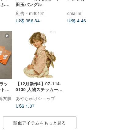
 ふん
田玉バングル
カラ
広告
mif0131
chialimi
クセ
US$ 356.34
US$ 4.46
ラッ
【12月新作4】07-114-
ートマ
0130 人物ステッカー
 保湿
着物ヴィンテージ
愛蕊友肌
あやちゅけショップ
添加
US$ 1.37
フェイ
たっぷ
入
類似アイテムをもっと見る