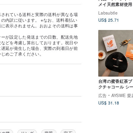
メイ天然素材使用
わり柔らかい和風
Labsubtle
示されている送料と実際の送料が異なる場
ーの手作りヘアア
の内訳に従います。 ※なお、送料着払い
US$ 25.71
サリー
面に表示されません。おおよその送料は事
。
ナーが設定した発送までの日数、配送先地
数などを考慮し算出しております。祝日や
に遅延が発生した場合、実際の到着日が前
かじめご了承ください。
台湾の蜜香紅茶ブ
クチャコール シ
スク オーガニック
広告
AYSWE 
美白 シワ改善 無
US$ 31.18
潤い ボタニカル 
スパック 28gの
りエッセンス 5枚
氷の種
リング
翡翠
宝石