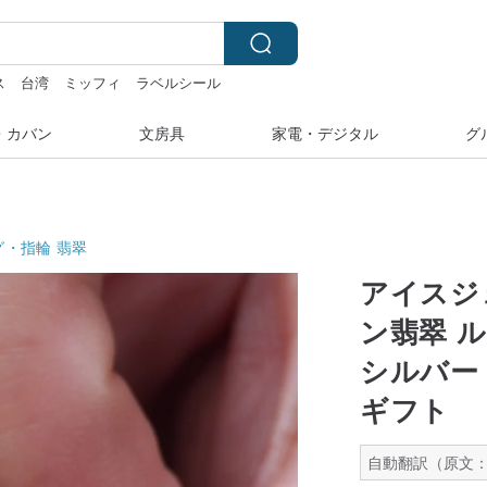
ス
台湾
ミッフィ
ラベルシール
キーホルダー
・カバン
文房具
家電・デジタル
グ
グ・指輪
翡翠
アイスジ
ン翡翠 ル
シルバー 
ギフト
自動翻訳（原文：