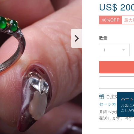
US$
20
40%OFF
最大U
数量
ご注文完了後
ハート
セージカードとは
お気に
ことが
月曜〜木曜にご注
発送します。今すぐ