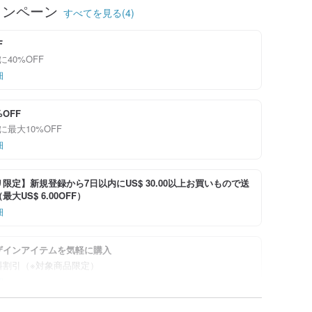
ャンペーン
すべてを見る(4)
F
に40%OFF
細
%OFF
に最大10%OFF
細
限定】新規登録から7日以内にUS$ 30.00以上お買いもので送
大US$ 6.00OFF）
細
ザインアイテムを気軽に購入
料割引（※対象商品限定）
細