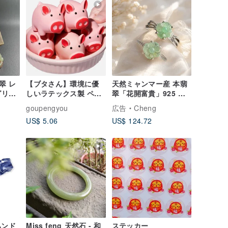
翠 レ
【ブタさん】環境に優
天然ミャンマー産 本翡
グリー
しいラテックス製 ペッ
翠「花開富貴」925 純
観音
ト用 音が出るおもちゃ
銀リング、アイスジェ
goupengyou
広告
Cheng
音
／歯固め・噛み応え抜
イド アップルグリーン
US$ 5.06
US$ 124.72
群
指輪
ハンド
Miss feng 天然石 - 和
ステッカー