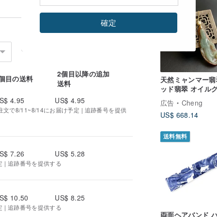
確定
2個目以降の追加
1個目の送料
天然ミャンマー翡
送料
ッド翡翠 オイル
ン 巧彫り 立ち姿
S$ 4.95
US$ 4.95
広告
Cheng
楊柳観音 薬王観
で8/11~8/14にお届け予定 | 追跡番号を提供
US$ 668.14
送料無料
S$ 7.26
US$ 5.28
定 | 追跡番号を提供する
S$ 10.50
US$ 8.25
定 | 追跡番号を提供する
両面ヘアバンド 