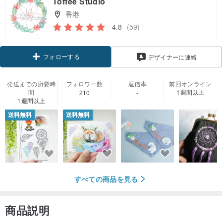
Toffee Studio
香港
4.8
(59)
フォローする
デザイナーに連絡
発送までの所要時
フォロワー数
返信率
前回オンライン
間
1週間以上
210
-
1週間以上
送料無料
送料無料
すべての商品を見る
商品説明