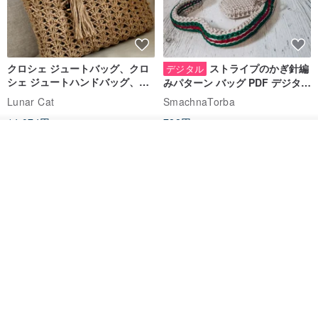
クロシェ ジュートバッグ、クロ
ストライプのかぎ針編
デジタル
シェ ジュートハンドバッグ、リ
みパターン バッグ PDF デジタル
ユーザブルバッグ
インスタント ダウンロード、レ
Lunar Cat
SmachnaTorba
ディース クロスボディ
14,074円
788円
カートに入れる
送料無料
35%OFF
お気に入り
ショップを見る
クロシェ編み丸型ジュートバッ
オーガニックコットン糸の編み
グ、クロシェ編みトートバッ
バッグ、クラッチバッグとして