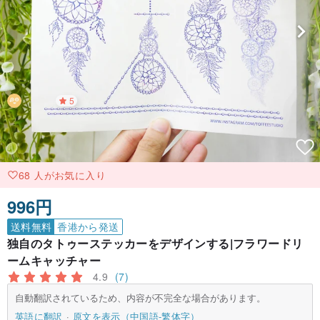
5
68 人がお気に入り
996円
送料無料
香港から発送
独自のタトゥーステッカーをデザインする|フラワードリ
ームキャッチャー
4.9
(7)
自動翻訳されているため、内容が不完全な場合があります。
英語に翻訳
原文を表示（中国語-繁体字）