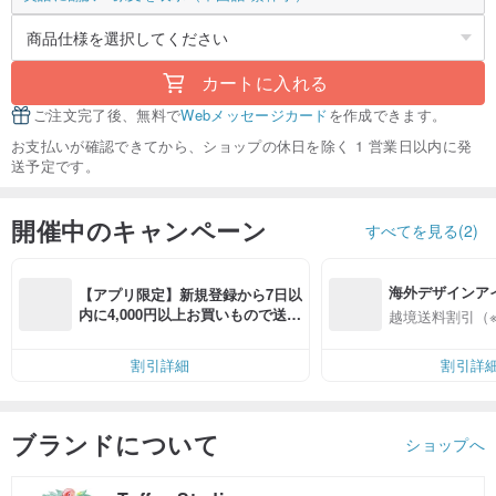
カートに入れる
ご注文完了後、無料で
Webメッセージカード
を作成できます。
お支払いが確認できてから、ショップの休日を除く 1 営業日以内に発
送予定です。
開催中のキャンペーン
すべてを見る(2)
海外デザインア
【アプリ限定】新規登録から7日以
入
内に4,000円以上お買いもので送料
越境送料割引（
無料（最大500円OFF）
割引詳細
割引詳
ブランドについて
ショップへ