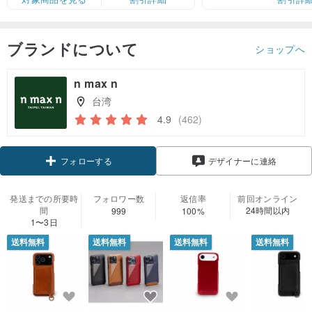
ブランドについて
ショップへ
n max n
台湾
4.9
(462)
クーポン取得
フォローする
デザイナーに連絡
発送までの所要時
フォロワー数
返信率
前回オンライン
間
24時間以内
999
100%
1〜3日
送料無料
送料無料
送料無料
送料無料