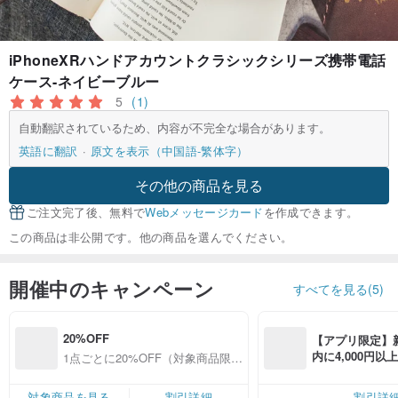
iPhoneXRハンドアカウントクラシックシリーズ携帯電話
ケース-ネイビーブルー
5
(1)
自動翻訳されているため、内容が不完全な場合があります。
英語に翻訳
原文を表示（中国語-繁体字）
その他の商品を見る
ご注文完了後、無料で
Webメッセージカード
を作成できます。
この商品は非公開です。他の商品を選んでください。
開催中のキャンペーン
すべてを見る(5)
20%OFF
【アプリ限定】
内に4,000円
1点ごとに20%OFF（対象商品限
無料（最大500円
定）
対象商品を見る
割引詳細
割引詳