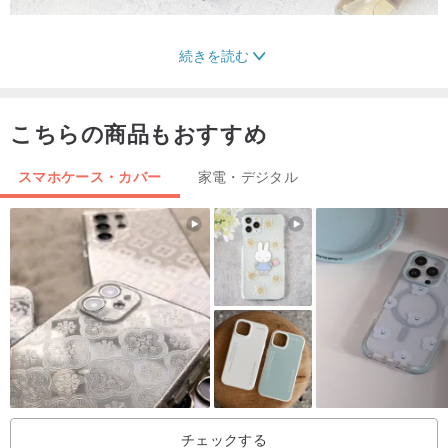
続きを読む
革を使用した滑らかなラインは携帯電話向けにデザインされてお
り、クリアレイヤーのツートンカラーの革はアンティークの銅の留
こちらの商品もおすすめ
め具と調和しています。
スマホケース・カバー
家電・デジタル
チェックする