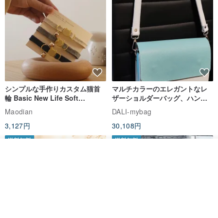
*サイズ：約15.5 x 8 x 1.5 cm
*色：ネイビーブルー
*素材：最上層の牛革
■革の使用を知る必要がある
*自然の線が含まれています（つまり、動物の成長による傷跡、蚊に
刺されたことによる傷跡など）。
シンプルな手作りカスタム猫首
マルチカラーのエレガントなレ
輪 Basic New Life Soft
ザーショルダーバッグ、ハンド
*革の表面に汚れがある場合は、柔らかい乾いた布で拭くか、消しゴ
Organic Cat Collar | Simple
メイド
Maodian
DALI-mybag
ムで軽く拭いてください。
Soft Cat Collar
3,127円
30,108円
*雨などでびしょ濡れになったら、すぐに乾いた柔らかい布で表面を
送料無料
送料無料
拭いて乾かしてください。
その他の商品を見る
*本製品を保管する際は、換気の良い涼しい場所に保管してください
ショップを見る
毎日のメンテナンスで、乾いた摩擦でカビの発生を防ぐことができ
ます。
■保証