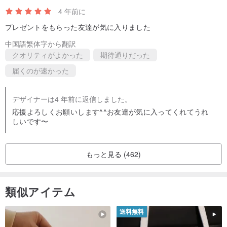
名刺、あらゆる種類のチケットカードを配置できます。
4 年前に
*強化されたスクリーン衝突防止-ヘリンボーンステッチング方法を
プレゼントをもらった友達が気に入りました
使用して、厚さ0.8mmのマンガン鋼ガードリングで革をスクリーン
中国語繁体字から翻訳
にしっかりと巻き付けます。電話が誤って落ちた場合、リング伝導
クオリティがよかった
期待通りだった
原理により衝撃力が均等に分散されます。スクリーン割れのリスク
届くのが速かった
*胴体は衝突防止を強化します-胴体の全体が保護機能を強化するた
デザイナーは4 年前に返信しました。
めにクッション効果で覆われています。
応援よろしくお願いします^^お友達が気に入ってくれてうれ
しいです〜
*体の摩擦を防ぐ-光学写真レンズとスクリーンがテーブルに直接触
れたりこすったりしない
もっと見る (462)
類似アイテム
■製品仕様
送料無料
*名前：iPhoneXRクラシックシリーズレザーケース