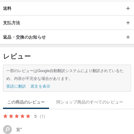
送料
支払方法
返品・交換のお知らせ
レビュー
一部のレビューはGoogle自動翻訳システムにより翻訳されているた
め、内容が不完全な場合があります。
英語に翻訳
原文を表示
ワイヤレス充電の要件により、銅のバックルはホルスターの前に特
この商品のレビュー
同ショップ商品のすべてのレビュー
別に配置され、金属ファスナーが携帯電話の背面の充電性能に影響
を与えないようにします。
5
(1)
*便利な収納デザイン-親密なカードデザインの立ちサイドパネル、
宣*