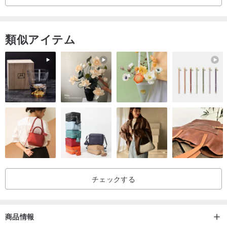
類似アイテム
特許取得済みのスタンディングサイドパネルは、210Dシルクライニ
ングで裏打ちされた最上層の牛革コーティングPCBグラスファイバ
ーボードです。
スタンディングサイドパネルのスタンディングデザインにより、ホ
ルスターは最小限の面積で卓上に触れることができ、小さなカード
を収納でき、ワイパーを背面に配置できます。
隠されたマグネット式オープニングバックルは、従来のオープニン
グ方法では部品が損傷しやすいという問題を改善し、オープニング
後にタングバンドがスクリーンをブロックする状態を回避できま
チェックする
す。
商品情報