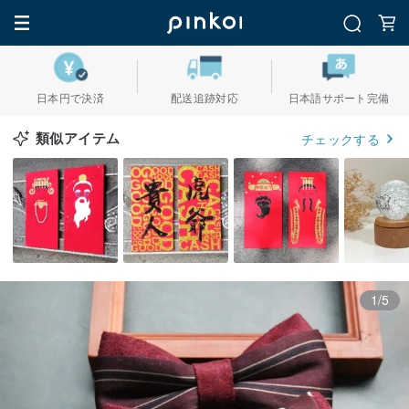
日本円で決済
配送追跡対応
日本語サポート完備
類似アイテム
チェックする
1/5