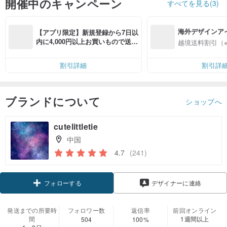
開催中のキャンペーン
すべてを見る(3)
海外デザインア
【アプリ限定】新規登録から7日以
入
内に4,000円以上お買いもので送料
越境送料割引（
無料（最大500円OFF）
割引詳細
割引詳
ブランドについて
ショップへ
cutelittletie
中国
4.7
(241)
フォローする
デザイナーに連絡
発送までの所要時
フォロワー数
返信率
前回オンライン
間
1週間以上
504
100%