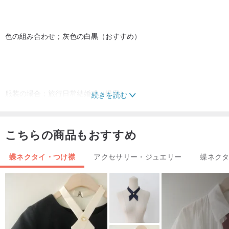
色の組み合わせ；灰色の白黒（おすすめ）
服装の場合；旅行日常結婚式（提案）
続きを読む
こちらの商品もおすすめ
蝶ネクタイ・つけ襟
アクセサリー・ジュエリー
蝶ネク
ネクタイはネクタイと同じ高贵で绅士的なファッションの象徴で、
正式な场合の晩餐会で身につけます。最初はスカーフで首の前にき
れいな結び目を作りました。その後は縫製道の固定に発展しまし
た。内包の象徴とされています。ネクタイは正式な場合に限ったも