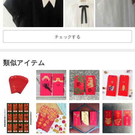
のではなく、普通の集まりや出勤もあります。誰がネクタイを結ん
で趣味を組み合わせることができないと言って、あなたは1項の設計
の誇張した結び目を選んで凹の形のためだけあることができて、し
っかり覚えて、ファッション界の要するに—目的がありません。つ
チェックする
まり、男はカッコ良くなくてもいいですが、自分のセンスを持っ
て、男は紳士になります。小さな結び目を通して、自分の気質、品
位、ファッションセンスを伝えます。
類似アイテム