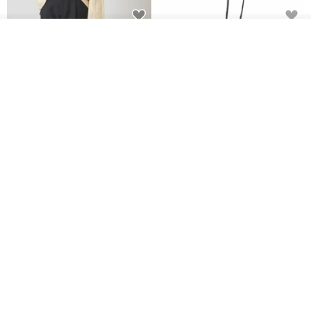
CHARM 日本製 ショート ミック
天然シルクフラワーネックレス -
オーダーする
お気に入り
ショップを見る
ス オーガニックコットン ネック
ローズチョーカー - リストレッ
ウォーマー
グブレスレット シルクアクセサ
カジュアルボックス casual box
Marina V Lingerie
リー
2,500円
9,769円
花園パーティー 両面シルク スカ
エレガントな赤いバラのチュー
ーフ / ダークブルー スカーフ ハ
ルフラワーチョーカー スカーフ*
ンカチ
ロマンティックなチュールフラ
NINA HO ILLUSTRATION
LAVEU
ワーチョーカー