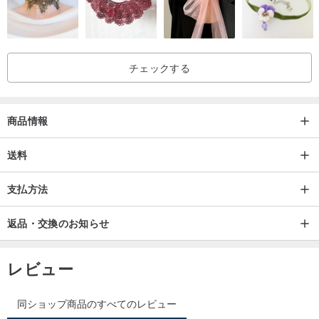
•K14ゴールド：AU585、K14文字が刻印
•さまざまな国や地域への送料無料、高速配送サービスオプション
•60日間の保証を提供します
•ギフトラッピングとカスタマイズされたサービスをご利用いただけ
チェックする
ます。プライベートメッセージでお問い合わせください
商品情報
■
PS
保証
私たちは貴金属のみを使用し、すべての貴金属、宝石、ダイヤ
送料
モンドなどは本物であることが保証されています
写真
商品写真の色は画面によって若干異なり、実際の商品とは異な
支払方法
る場合があります
カスタマイズ
すべてのカスタマイズされた注文は大歓迎です、高度
返品・交換のお知らせ
にカスタマイズされた、宝石の色の組み合わせ、Kゴールドの色な
ど。
レビュー
デザインギャラリーをご覧いただき、オリジナルの手作りジュエリ
同ショップ商品のすべてのレビュー