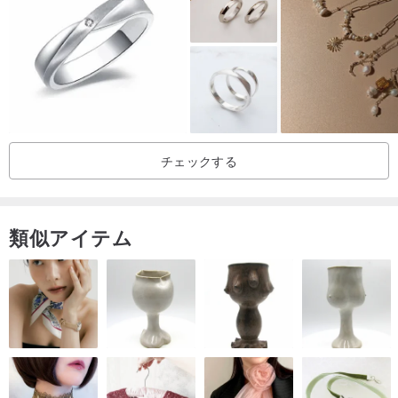
チェックする
■
仕様
•リング：国際円周8-17、他のサイズが必要な場合は、プライベート
メッセージで連絡してください
類似アイテム
•サイズ：ソリティアリング：W20mm x H17mm;パヴェリング：
W21mm x H9mm
•パライバトルマリン：ナチュラル、ファセット象眼細工。パライバ
は、知恵、音、洞察力、創造性を象徴しています
•ピンクの宝石：天然のファセット象眼細工。ピンクの貴重な宝石
は、創造性と女性らしさを象徴しています