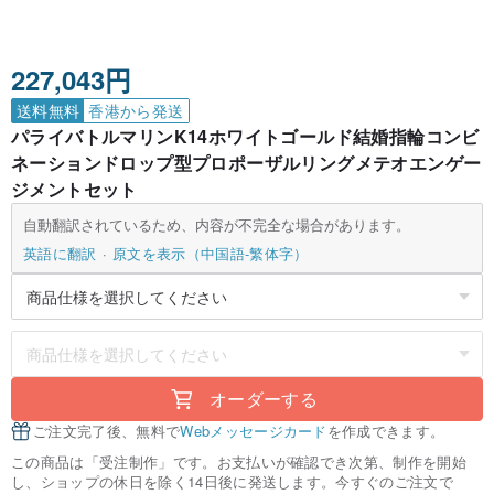
227,043円
送料無料
香港から発送
パライバトルマリンK14ホワイトゴールド結婚指輪コンビ
ネーションドロップ型プロポーザルリングメテオエンゲー
ジメントセット
自動翻訳されているため、内容が不完全な場合があります。
英語に翻訳
原文を表示（中国語-繁体字）
オーダーする
ご注文完了後、無料で
Webメッセージカード
を作成できます。
この商品は「受注制作」です。お支払いが確認でき次第、制作を開始
し、ショップの休日を除く14日後に発送します。今すぐのご注文で