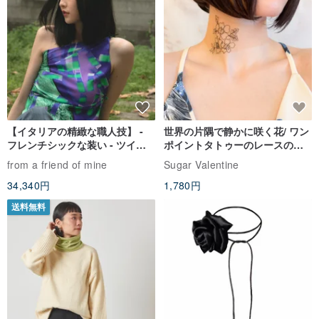
【イタリアの精緻な職人技】 -
世界の片隅で静かに咲く花/ ワン
フレンチシックな装い - ツイル
ポイントタトゥーのレースのチ
プリントシルクスカーフトップ
ョーカー SV649
from a friend of mine
Sugar Valentine
ス
34,340円
1,780円
送料無料