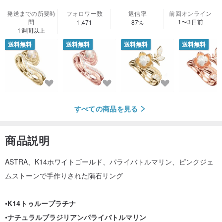
発送までの所要時
フォロワー数
返信率
前回オンライン
間
1〜3日前
1,471
87%
1週間以上
送料無料
送料無料
送料無料
送料無料
すべての商品を見る
商品説明
ASTRA、K14ホワイトゴールド、パライバトルマリン、ピンクジェ
ムストーンで手作りされた隕石リング
•
K14トゥループラチナ
•
ナチュラルブラジリアンパライバトルマリン