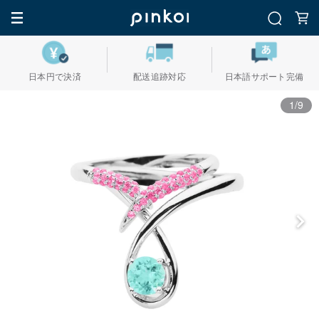
日本円で決済
配送追跡対応
日本語サポート完備
1/9