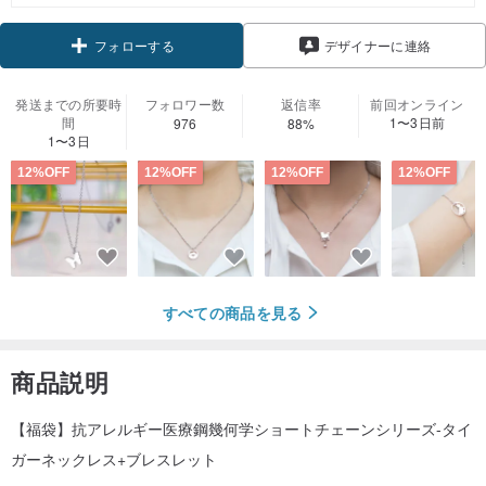
クーポン取得
デザイナーに連絡
フォローする
発送までの所要時
フォロワー数
返信率
前回オンライン
間
1〜3日前
976
88%
1〜3日
12%OFF
12%OFF
12%OFF
12%OFF
すべての商品を見る
商品説明
【福袋】抗アレルギー医療鋼幾何学ショートチェーンシリーズ-タイ
ガーネックレス+ブレスレット