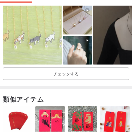
実用性を兼ね備えています。
メンテナンス
316Lホワイトスチール ジュエリーはお手入れがとても簡単で、目の
細かい綿布で拭くだけで輝きを保ちます。表面に汚れがある場合
は、
ぬるま湯を使用し、中性洗剤を浸した目の細かい綿の布でやさしく
拭き取り、クリーニング後は乾拭きしてください。
チェックする
類似アイテム