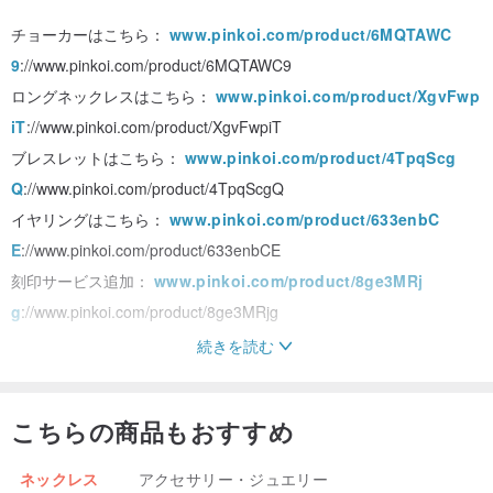
チョーカーはこちら：
www.pinkoi.com/product/6MQTAWC
9
://www.pinkoi.com/product/6MQTAWC9
ロングネックレスはこちら：
www.pinkoi.com/product/XgvFwp
iT
://www.pinkoi.com/product/XgvFwpiT
ブレスレットはこちら：
www.pinkoi.com/product/4TpqScg
Q
://www.pinkoi.com/product/4TpqScgQ
イヤリングはこちら：
www.pinkoi.com/product/633enbC
E
://www.pinkoi.com/product/633enbCE
刻印サービス追加：
www.pinkoi.com/product/8ge3MRj
g
://www.pinkoi.com/product/8ge3MRjg
続きを読む
素材の説明: このデザインは 316L 医療用ホワイトスチールを使用し
ています。
こちらの商品もおすすめ
高硬度、変形しにくい、腐食しない、変色しない、退色しない、ア
レルギーがない、酸化しないなどの特徴があり、ファッション性と
ネックレス
アクセサリー・ジュエリー