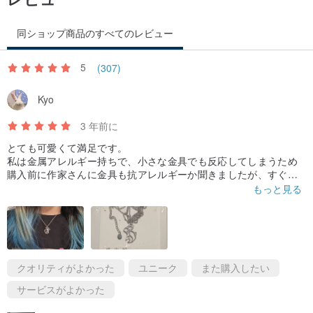
同ショップ商品のすべてのレビュー
5
(307)
Kyo
3 年前に
とても可愛くて満足です。
私は金属アレルギー持ちで、小さな金具でも反応してしまうため
購入前に作家さんに金具も抗アレルギーか聞きましたが、すぐに
全て医療用鋼であると回答が来て安心しました。
もっと見る
購入後発送まで数日経ったためいつ発送予定か伺ったところ、そ
の日が発送予定とのことですぐ発送してくれました。台湾の国内
発送でセブンイレブン受取だったのですぐに届いて驚きました！
私が持っていた医療用鋼のイメージではゴツゴツしているかと思
ったのですが、チェーンが細くて繊細な感じです。
数日身に着けてみたところ、無事に全くアレルギー症状も出ず、
クオリティがよかった
ユニーク
また購入したい
買って良かったです。久しぶりにネックレスができて嬉しいで
サービスがよかった
す。