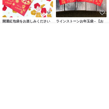
開運紅包袋をお楽しみください
ラインストーンお年玉袋 - 【お
得な6枚セット】
カートに入れる
禮享生活
gfsd
お気に入り
ショップを見る
287円
5,083円
送料無料
黒猫マルーの小さな財神 宝くじ
【GFSD】ラインストーン精品 -
ホットスタンプポチ袋
煌めく多目的ポチ袋 -【招財納
福・金運招来】