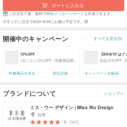
カートに入れる
ご注文完了後、無料で
Webメッセージカード
を作成できます。
今すぐのご注文で8/20~8/24にお届け予定です。
開催中のキャンペーン
すべてを見る(5)
12%OFF
【8/9-8/10 
員感謝デー】対
1点ごとに12%OFF（対象商品限
全品12％OFF
プ全品12%OFF
定）
ップ限定）
対象商品を見る
割引詳細
キャンペーンを確認
ブランドについて
ショップへ
ミス・ウー デザイン | Miss Wu Design
台湾
5
(307)