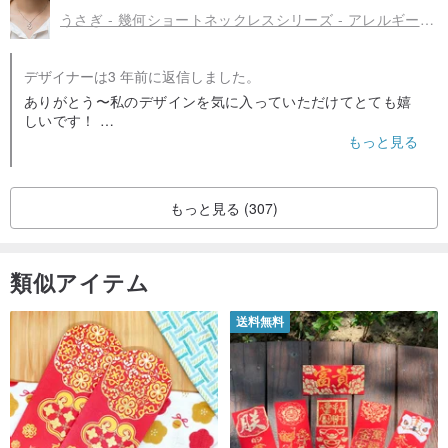
この作家さんのアクセサリーはねこちゃんのデザインが多いので
うさぎ - 幾何ショートネックレスシリーズ - アレルギー対応サージカルステンレス
すが、メッセージでうさぎもお好きとのことでしたので、もっと
うさぎデザインが増えたらまた購入したいと思います。
デザイナーは3 年前に返信しました。
ありがとう〜私のデザインを気に入っていただけてとても嬉
しいです！
丁寧なコメントも嬉しいです♥️
もっと見る
台湾のデザインショップです！ 😊
うさぎも大好きな動物で、他にも全く違うデザインのうさぎ
をデザインギャラリーに掲載しておりますので、またお時間
もっと見る (307)
あるときに覗いてみてください🐰！
また、髪の色も好きなのでかっこよく！ 😍
類似アイテム
送料無料