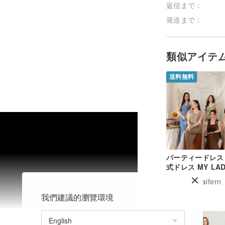
返信まで：
発送まで：
類似アイテ
送料無料
パーティードレス
式ドレス MY LAD
BAIFERN - ML5
myladybybaifern
US$ 57.36
我們建議的瀏覽環境