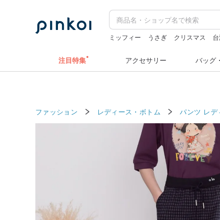
ミッフィー
うさぎ
クリスマス
台
人物ステッカー
注目特集
アクセサリー
バッグ
ファッション
レディース・ボトム
パンツ レデ