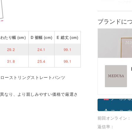
7%OFF
割引詳
ブランドに
C
わたり幅
(cm)
D
裾幅
(cm)
E
総丈
(cm)
29.2
24.1
99.1
31.8
25.4
99.1
柄ドローストリングストレートパンツ
とは異なり、より親しみやすい価格で厳選さ
クーポン取
前回オンライン：
フォローす
返信率：