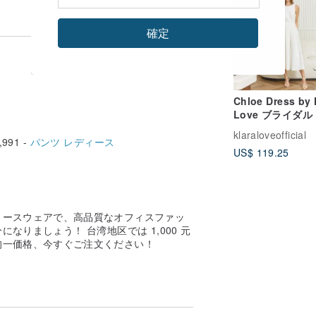
確定
Chloe Dress by 
Love ブライダ
ス、エンゲージメ
klaraloveofficial
ドレス、プレウェ
,991 -
パンツ レディース
US$ 119.25
ングドレス、パー
ードレス
ィースウェアで、高品質なオフィスファッ
なりましょう！ 台湾地区では 1,000 元
均一価格、今すぐご注文ください！