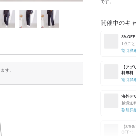
です。
開催中のキ
3%OFF
1点ごと
割引詳
【アプリ
ります。
料無料（最
割引詳
海外デ
越境送
割引詳
【8/9
OFF*