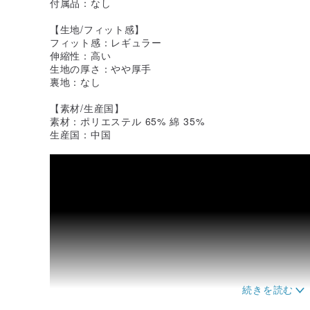
付属品：なし
【生地/フィット感】
フィット感：レギュラー
伸縮性：高い
生地の厚さ：やや厚手
裏地：なし
【素材/生産国】
素材：ポリエステル 65% 綿 35%
生産国：中国