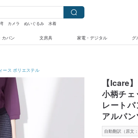
湾
カメラ
ぬいぐるみ
水着
・カバン
文房具
家電・デジタル
グ
ィース
ポリエステル
【Ica
小柄チェ
レートパン
アルパン
自動翻訳（原文：