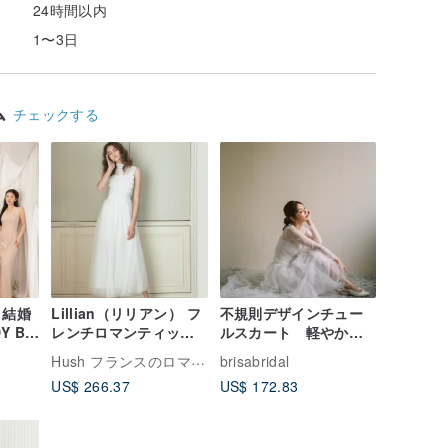
24時間以内
1〜3日
ム
チェックする
 結婚
Lillian（リリアン） フ
不規則デザインチュー
Y BY
レンチロマンティック
ルスカート 軽やかな
26
アイラッシュレースロ
ウェディングドレスの
Hush フランスのロマンチックで美しい生活
brisabridal
ングドレス、イブニン
最適な選択
US$ 266.37
US$ 172.83
グドレス、ライトウェ
ディングドレス