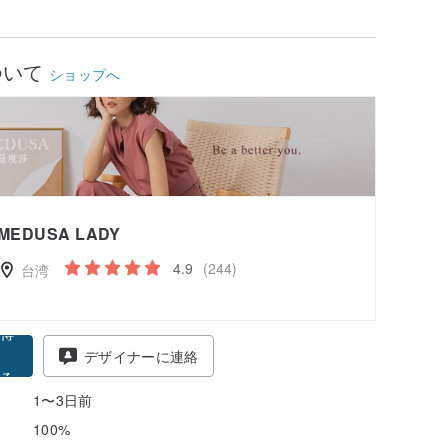
細
キャンペーンを確認
ついて
ショップへ
MEDUSA LADY
4.9
(244)
台湾
得
デザイナーに連絡
る
1〜3日前
100%