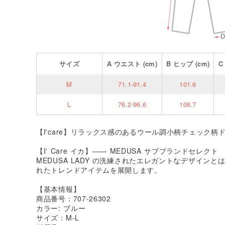
サイズ
A
ウエスト
(cm)
B
ヒップ
(cm)
M
71.1-91.4
101.6
L
76.2-96.6
106.7
【I'care】リラックス感のあるウール調小柄チェック
【I' Care イカ】—— MEDUSA サブブランドセレクト
MEDUSA LADY の洗練されたエレガントなデザイン
れたトレンドアイテムを展開します。
【基本情報】
商品番号：707-26302
カラー: ブルー
サイズ：M-L