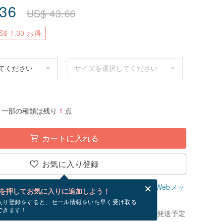
.36
US$
43.66
$ 1.30 お得
一部の種類は残り
1
点
カートに入れる
お気に入り登録
、無料でWebメッセージカードを作成できます。
Webメッ
を押してお気に入りに追加しよう！
？
入り登録をすると、セール情報をいち早く受け取る
できます！
きてから、ショップの休日を除く 2 営業日以内に発送予定