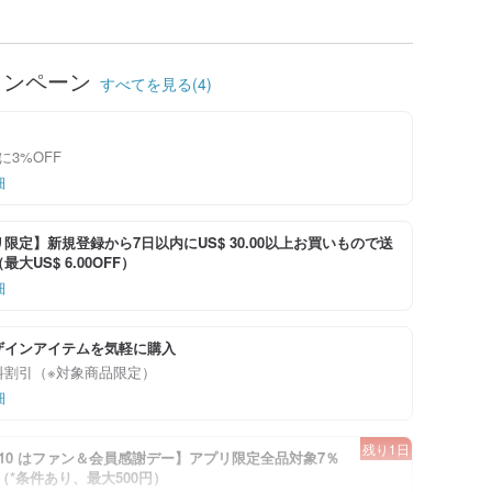
ャンペーン
すべてを見る(4)
に3%OFF
細
限定】新規登録から7日以内にUS$ 30.00以上お買いもので送
大US$ 6.00OFF）
細
ザインアイテムを気軽に購入
料割引（※対象商品限定）
細
残り1日
-8/10 はファン＆会員感謝デー】アプリ限定全品対象7％
！（*条件あり、最大500円）