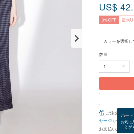
US$
42
3%OFF
最大US
数量
ご注文完了後
ハート
セージカードとは
お気に
ことが
お支払いが確認で