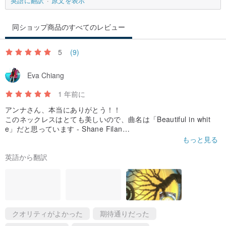
英語に翻訳
原文を表示
同ショップ商品のすべてのレビュー
5
(9)
Eva Chiang
1 年前に
アンナさん、本当にありがとう！！
このネックレスはとても美しいので、曲名は「Beautiful in whit
e」だと思っています - Shane Filan
もっと見る
✓ あなたは白がとっても似合うし、今から私が息を引き取るまで
英語から翻訳
ずっと美しい。
クオリティがよかった
期待通りだった