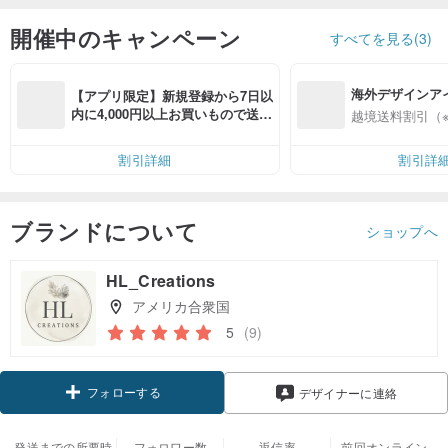
開催中のキャンペーン
すべてを見る(3)
海外デザインア
【アプリ限定】新規登録から7日以
入
内に4,000円以上お買いもので送料
越境送料割引（
無料（最大500円OFF）
割引詳細
割引詳
ブランドについて
ショップへ
HL_Creations
アメリカ合衆国
5
(9)
フォローする
デザイナーに連絡
発送までの所要時
フォロワー数
返信率
前回オンライン