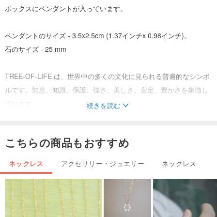
ボックスにペンダントが入っています。
ペンダントのサイズ - 3.5x2.5cm (1.37インチx 0.98インチ)。
石のサイズ - 25 mm
TREE-OF-LIFE は、世界中の多くの文化に見られる普遍的なシンボ
ルです。知恵、知識、保護、強さ、美しさ、安定、豊かさを象徴し
ています。
続きを読む
TIGER'S EYE は、持ち主に忍耐力、集中力、用心深さ、決意、持久
力を与えます。そのような強力なエネルギーは、ビジネスと私生活
こちらの商品もおすすめ
の両方で大いに役立ちます。
ネックレス
アクセサリー・ジュエリー
ネックレス
!実際の色は、モニターの設定に依存し、私の管理下にないため、デ
ィスプレイ上の外観とは若干異なる場合があります。
ご不明な点がございましたら、メッセージをお送りください。喜ん