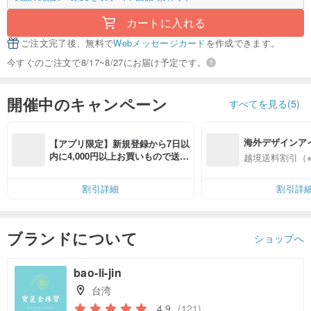
カートに入れる
ご注文完了後、無料で
Webメッセージカード
を作成できます。
今すぐのご注文で8/17~8/27にお届け予定です。
開催中のキャンペーン
すべてを見る(5)
海外デザインア
【アプリ限定】新規登録から7日以
入
内に4,000円以上お買いもので送料
越境送料割引（
無料（最大500円OFF）
割引詳細
割引詳
ブランドについて
ショップへ
bao-li-jin
台湾
4.9
(121)