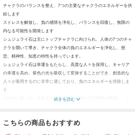
チャクラのバランスを整え、7つの主要なチャクラのエネルギーを供
給します
ストレスを解放し、負の感情を浄化し、バランスを回復し、無限の
内なる可能性を開発します
シュジュライ石は主にトップチャクラに向けられ、人体の7つのチャ
クラを開いて導き、チャクラ全体の負のエネルギーを浄化し、慈
悲、精神性、知恵の特性を持っています。
シュジュライ石は幸運をもたらし、高貴な人々を採用し、キャリア
の幸運を高め、紫色の光を吸収して変換することができ、創造的な
人々が着用するのに非常に適しており、負のエネルギーを排除しま
す。
心の中に眠っている巨人を目覚めさせ、内なる可能性を開発し、イ
続きを読む
ンスピレーションを高め、身体的、精神的、精神的な知性を高めま
す。
こちらの商品もおすすめ
2月の石は魂の石でもあり、自分を大切にし、落ち着きと謙虚さを取
り戻し、自信を取り戻す手助けをしてくれます。