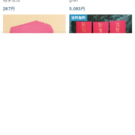
287円
5,083円
送料無料
カートに入れる
お気に入り
ショップを見る
黒猫マルーの小さな財神 宝くじ
【GFSD】ラインストーン精品 -
ホットスタンプポチ袋
煌めく多目的ポチ袋 -【招財納
福・金運招来】
Huei Hei Ji Bai
gfsd
516円
6,868円