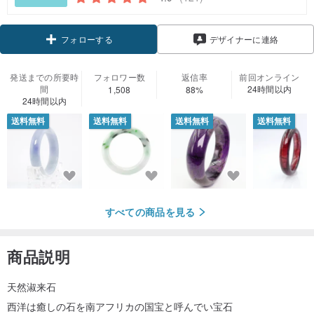
フォローする
デザイナーに連絡
発送までの所要時
フォロワー数
返信率
前回オンライン
間
24時間以内
1,508
88%
24時間以内
送料無料
送料無料
送料無料
送料無料
すべての商品を見る
商品説明
天然淑来石
西洋は癒しの石を南アフリカの国宝と呼んでい宝石