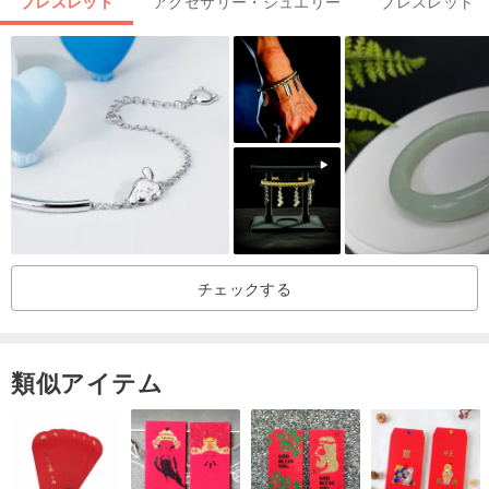
ブレスレット
アクセサリー・ジュエリー
ブレスレット
シュグライ石は愛の石としても知られており、完全な精神性を表
し、チャクラに制限されず、愛の流れが妨げられることなく流れる
ことを可能にし、ポジティブな方向へと導きます。
石の高貴な紫の色は、ガラス質から蝋の光沢を備えたテクスチャー
のある表面を持ち、神秘的なクールな紫の輝きを放ちます。
チェックする
類似アイテム