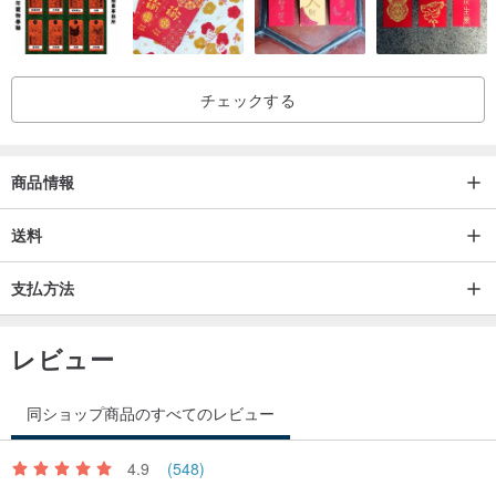
デザイナーは言った
斜めのプラークと金属製のバックルでデザインされており、レトロ
なスタイルでいっぱいで、合わせやすいです。天然麻の綿生地、私
チェックする
は暖かさが豊富なこの天然オーガニック麻生地が好きです。
さまざまな布地を選択し、最初に植物の染料を作り、次にパッチに
商品情報
パッチを当て、素朴な手仕事に加えて、細部に至るまで注意深く。
送料
支払方法
製品情報
レビュー
染料：ザクロ
同ショップ商品のすべてのレビュー
生地：55％マリファナ+ 45％オーガニックコットン
4.9
(548)
サイズ（cm）：長さ：57肩幅：81バスト：114袖丈：34