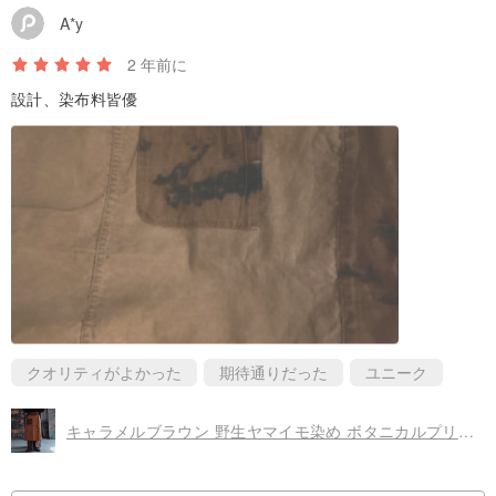
ヒント：さまざまなジェスチャーによる手動測定、サイズにわずか
A*y
な誤差があります（1〜2 cm）
2 年前に
設計、染布料皆優
クオリティがよかった
期待通りだった
ユニーク
キャラメルブラウン 野生ヤマイモ染め ボタニカルプリント ラップスカート風アトリエエプロン