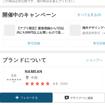
この商品は非公開です。他の商品を選んでください。
開催中のキャンペーン
すべてを見る(3)
海外デザインア
【アプリ限定】新規登録から7日以
入
内に4,000円以上お買いもので送料
越境送料割引（
無料（最大500円OFF）
割引詳細
割引詳
ブランドについて
ショップへ
NAMSAN
中国
4.9
(548)
フォローする
デザイナーに連絡