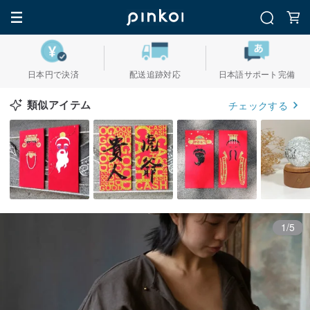
日本円で決済
配送追跡対応
日本語サポート完備
類似アイテム
チェックする
1/5