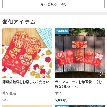
もっと見る (548)
類似アイテム
送料無料
開運紅包袋をお楽しみください
ラインストーンお年玉袋 - 【お
得な6枚セット】
禮享生活
gfsd
287円
5,083円