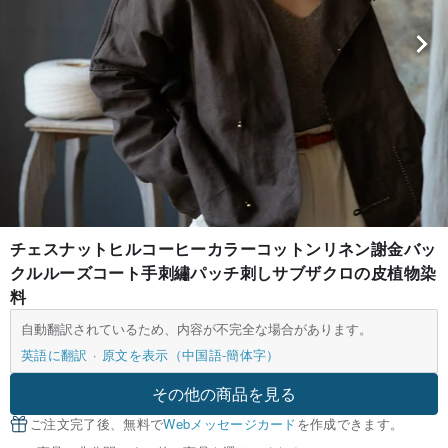
チェスナットヒルコーヒーカラーコットンリネン謝金バッ
クルルーズコート手刺繡パッチ刺しサブザクロの皮植物染
料
自動翻訳されているため、内容が不完全な場合があります。
英語に翻訳
原文を表示（中国語-簡体字）
その他の商品を見る
ご注文完了後、無料で
Webメッセージカード
を作成できます。