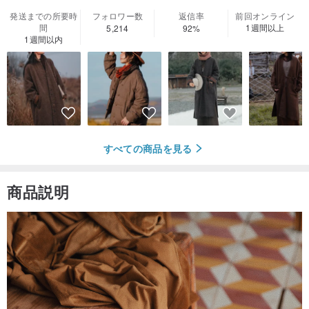
発送までの所要時
フォロワー数
返信率
前回オンライン
間
1週間以上
5,214
92%
1週間以内
すべての商品を見る
商品説明