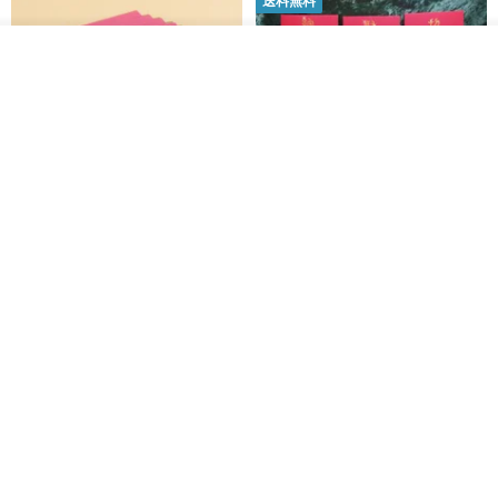
送料無料
その他の商品を見る
ショップを見る
黒猫マルーの小さな財神 宝くじ
【GFSD】ラインストーン精品 -
ホットスタンプポチ袋
煌めく多目的ポチ袋 -【招財納
福・金運招来】
Huei Hei Ji Bai
gfsd
516円
6,868円