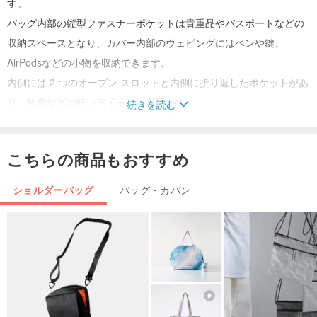
す。
バッグ内部の縦型ファスナーポケットは貴重品やパスポートなどの
収納スペースとなり、カバー内部のウェビングにはペンや鍵、
AirPodsなどの小物を収納できます。
内側には 2 つのオープン スロットと内側に折り返したポケットがあ
り、軟膏などの軽いアイテムに最適です。
続きを読む
カバーの右下隅にある伸縮ロープをバッグ本体のホーンバックルで
固定することで、収納時の安全性がさらに高まります。
こちらの商品もおすすめ
バッグ内部にはスナップボタンポケットが2つ付いており、収納の柔
軟性を高めています。
ショルダーバッグ
バッグ・カバン
バッグ全体に防水生地を使用しているため、耐久性が向上するだけ
でなく、全体の形状も美しく仕上がります。