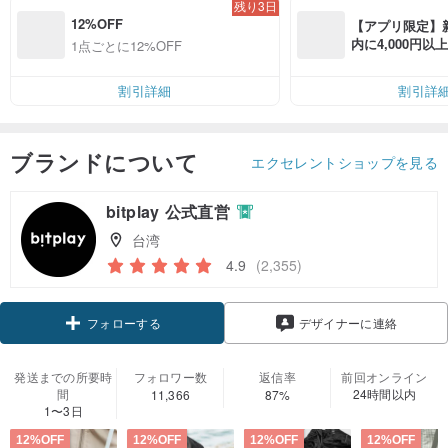
残り3日
12%OFF
【アプリ限定】
内に4,000円
1点ごとに12%OFF
無料（最大500円
割引詳細
割引詳
ブランドについて
エクセレントショップを見る
bitplay 公式直営
台湾
4.9
(2,355)
クーポン取得
デザイナーに連絡
フォローする
発送までの所要時
フォロワー数
返信率
前回オンライン
間
24時間以内
11,366
87%
1〜3日
12%OFF
12%OFF
12%OFF
12%OFF