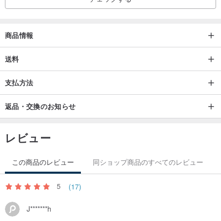
商品情報
送料
製品仕様
支払方法
色:ブラック
容量: 2L (±10%)
返品・交換のお知らせ
寸法: 22.5 × 26 × 5 cm
重量: 219g (±10%)
レビュー
表面生地: 210D高強度・耐摩耗性ナイロンリップストップ
*生地の底にTPUコーティングを施し、防水性をさらに向上
この商品のレビュー
同ショップ商品のすべてのレビュー
5
(17)
J*******h