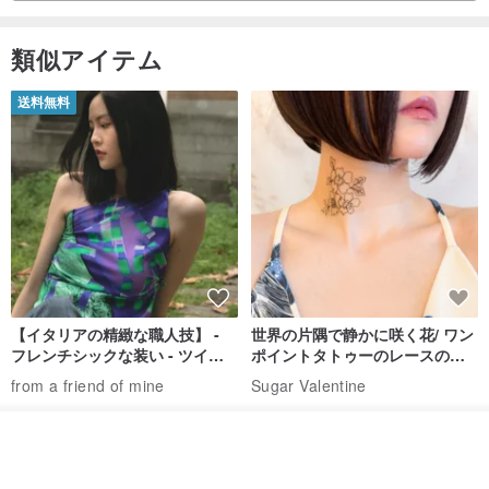
類似アイテム
送料無料
【イタリアの精緻な職人技】 -
世界の片隅で静かに咲く花/ ワン
フレンチシックな装い - ツイル
ポイントタトゥーのレースのチ
プリントシルクスカーフトップ
ョーカー SV649
from a friend of mine
Sugar Valentine
ス
34,340円
1,780円
カートに入れる
送料無料
お気に入り
ショップを見る