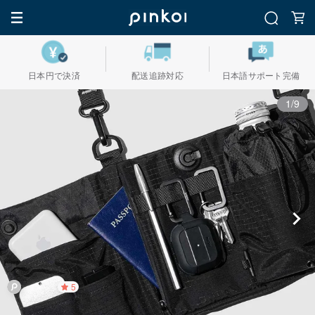
日本円で決済
配送追跡対応
日本語サポート完備
1/9
5