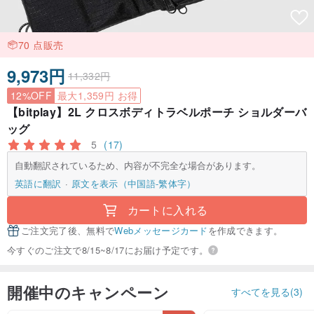
70 点販売
9,973円
11,332円
12%OFF
最大1,359円 お得
【bitplay】2L クロスボディトラベルポーチ ショルダーバ
ッグ
5
(17)
自動翻訳されているため、内容が不完全な場合があります。
英語に翻訳
原文を表示（中国語-繁体字）
カートに入れる
ご注文完了後、無料で
Webメッセージカード
を作成できます。
今すぐのご注文で8/15~8/17にお届け予定です。
開催中のキャンペーン
すべてを見る(3)