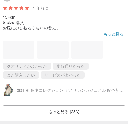
1 年前に
154cm
S size 購入
お尻に少し被るくらいの着丈。
オーバーサイズで着たい人はひとつ上のサイズを買うと良い。
もっと見る
とてもしっかりとした生地。少し重く暖かい。
この商品の中にスウェット、肌着を切ると気温5℃で丁度いい暖か
さだった。静電気が起きやすい。
連絡の返信速度が早くとても良かった。
とにかく可愛い💕
検討している人は買うべき商品‼️
クオリティがよかった
期待通りだった
また購入したい
サービスがよかった
ziziFei 秋冬コレクション アメリカンカジュアル 配色切り替えデザイン ハーフネック ふんわり厚手 ニットカーディガン レディース
もっと見る (233)