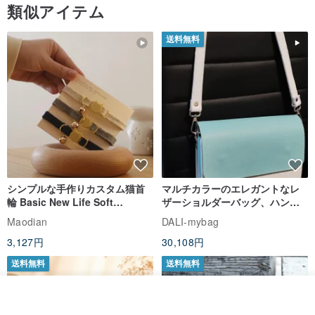
類似アイテム
送料無料
シンプルな手作りカスタム猫首
マルチカラーのエレガントなレ
輪 Basic New Life Soft
ザーショルダーバッグ、ハンド
Organic Cat Collar | Simple
メイド
Maodian
DALI-mybag
Soft Cat Collar
3,127円
30,108円
送料無料
送料無料
カートに入れる
お気に入り
ショップを見る