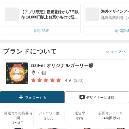
海外デザインア
【アプリ限定】新規登録から7日以
入
内に4,000円以上お買いもので送料
越境送料割引（
無料（最大500円OFF）
割引詳細
割引詳
ブランドについて
ショップへ
ziziFei オリジナルガーリー服
中国
4.9
(233)
クーポン取得
デザイナーに連絡
フォローする
発送までの所要時
フォロワー数
返信率
前回オンライン
間
24時間以内
2,603
89%
1〜3日