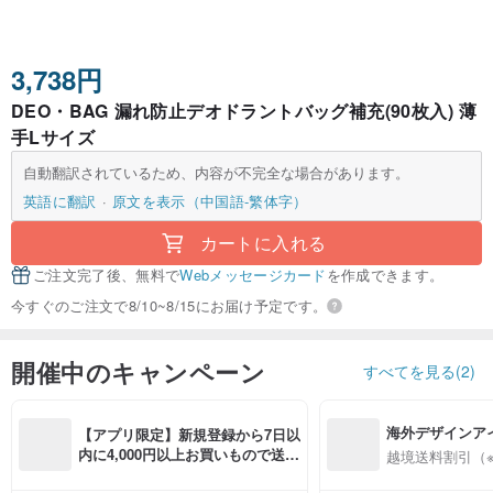
3,738円
DEO・BAG 漏れ防止デオドラントバッグ補充(90枚入) 薄
手Lサイズ
自動翻訳されているため、内容が不完全な場合があります。
英語に翻訳
原文を表示（中国語-繁体字）
カートに入れる
ご注文完了後、無料で
Webメッセージカード
を作成できます。
今すぐのご注文で8/10~8/15にお届け予定です。
開催中のキャンペーン
すべてを見る(2)
海外デザインア
【アプリ限定】新規登録から7日以
入
内に4,000円以上お買いもので送料
越境送料割引（
無料（最大500円OFF）