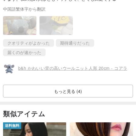
中国語繁体字から翻訳
クオリティがよかった
期待通りだった
届くのが速かった
b&h かわいい背の高いウールニット人形 20cm - コアラ
もっと見る (4)
類似アイテム
送料無料