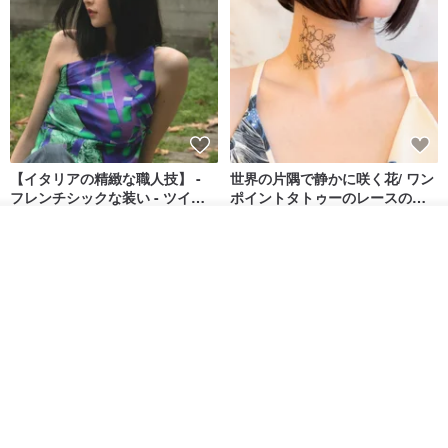
【イタリアの精緻な職人技】 -
世界の片隅で静かに咲く花/ ワン
フレンチシックな装い - ツイル
ポイントタトゥーのレースのチ
プリントシルクスカーフトップ
ョーカー SV649
from a friend of mine
Sugar Valentine
ス
カートに入れる
お気に入り
ショップを見る
34,340円
1,780円
送料無料