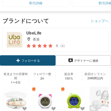
割引詳細
割引詳
ブランドについて
ショップへ
UbeLife
香港
5
(4)
フォローする
デザイナーに連絡
発送までの所要時
フォロワー数
返信率
前回オンライン
間
24時間以内
24
100%
1〜3日