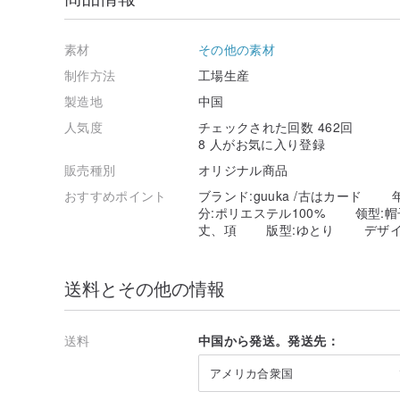
素材
その他の素材
制作方法
工場生産
製造地
中国
人気度
チェックされた回数 462回
8 人がお気に入り登録
販売種別
オリジナル商品
おすすめポイント
ブランド:guuka /古はカード
分:ポリエステル100% 领型
丈、項 版型:ゆとり デザイ
送料とその他の情報
送料
中国から発送。発送先：
アメリカ合衆国