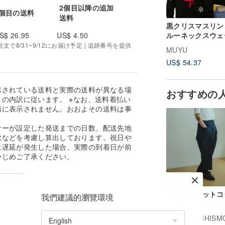
2個目以降の追加
1個目の送料
送料
黒クリスマスリン
ルーネックスウェ
S$ 26.95
US$ 4.50
ー冬プラスベルト
で8/31~9/12にお届け予定 | 追跡番号を提供
MUYU
プルウェア愛刺繍
US$ 54.37
プス
示されている送料と実際の送料が異なる場
おすすめの
の内訳に従います。 ※なお、送料着払い
面に表示されません。おおよその送料は事
。
ナーが設定した発送までの日数、配送先地
数などを考慮し算出しております。祝日や
に遅延が発生した場合、実際の到着日が前
かじめご了承ください。
大容量ポケットコ
我們建議的瀏覽環境
ンパンツ
広告
MACHISMO / 