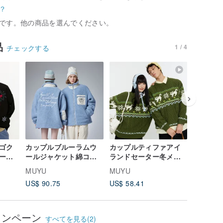
？
です。他の商品を選んでください。
品
1 / 4
チェックする
ゴク
カップルブルーラムウ
カップルティファアイ
カップル
ータ
ールジャケット綿コー
ランドセーター冬メン
い野球の
カッ
トメンズ冬綿コートコ
ズツイストニット
はPUの
MUYU
MUYU
MUYU
トッ
ート女性
のコント
US$ 90.75
US$ 58.41
US$ 98.
ートを接
ャンペーン
すべてを見る(2)