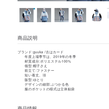
商品説明
ブランド:guuka /古はカード
年度上場季节は、2019年の冬季
材質成分:ポリエステル100%
领型:帽子さえ
前立て:ファスナー
短い着丈、項
版型:ゆとり
デザインの細部:ぶつかる色
服のポケットの様式は立体贴袋
商品情報