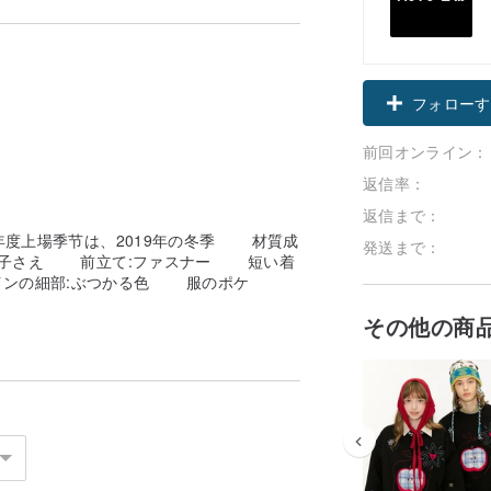
フォローす
前回オンライン：
返信率：
返信まで：
 年度上場季节は、2019年の冬季 材質成
発送まで：
:帽子さえ 前立て:ファスナー 短い着
ンの細部:ぶつかる色 服のポケ
その他の商