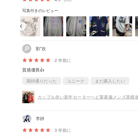
写真付きのレビュー
劉*孜
2 年前に
質感優異👍
期待通りだった
ユニーク
また購入したい
カップル赤い新年セーターヘビ要素服メンズ黒模
李靜
3 年前に