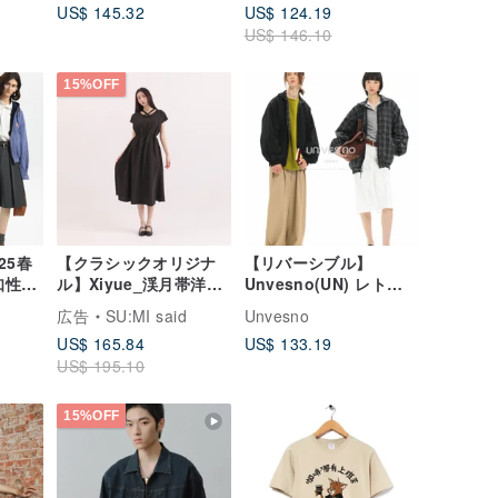
US$ 145.32
US$ 124.19
ケット 男女兼用
US$ 146.10
15%OFF
25春
【クラシックオリジナ
【リバーシブル】
知性ス
ル】Xiyue_渓月帯洋装
Unvesno(UN) レトロ
パー
_CLD035_黑
プリーツ カジュアル ス
広告
SU:MI said
Unvesno
ポーツ 通勤 無地チェッ
US$ 165.84
US$ 133.19
ク柄ジャケット
US$ 195.10
15%OFF