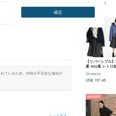
US$ 150.56
確定
【リバーシブル】
夏 miu風 レトロ
エードチェック柄
訳されているため、内容が不完全な場合が
Unvesno
カーアウター
US$ 157.45
Unvesno(UN)
15%OFF
もっと見る