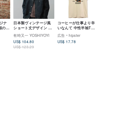
ジナ
日本製ヴィンテージ風
コーヒーが仕事より辛
念願の細
ショート丈デザイン デ
いなんて 中性半袖Tシ
ニムジャケット
ャツ カーキ色 Coffee
有時又一 YOSHIYOYI
広告
hipster
ギフト 職場向け 迅速発
US$ 104.80
US$ 17.78
送
US$ 123.29