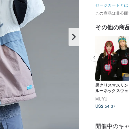
セージカードとは
この商品は非公開
その他の商
黒クリスマスリン
ルーネックスウェ
ー冬プラスベルト
MUYU
プルウェア愛刺繍
US$ 54.37
プス
開催中のキ