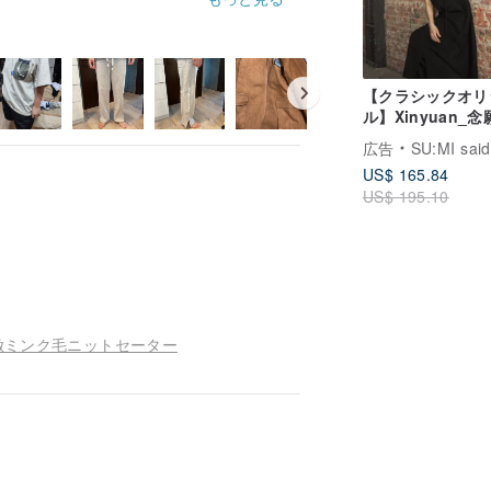
【クラシックオリ
ル】Xinyuan_
肩ベルト洋装
広告
SU:MI said
_CLD032_黑
US$ 165.84
US$ 195.10
倣ミンク毛ニットセーター