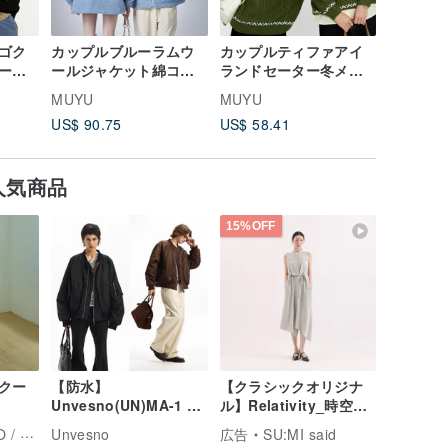
ゴク
カップルブルーラムウ
カップルティファアイ
カップル
ータ
ールジャケット綿コー
ランドセーター冬メン
い野球の
カッ
トメンズ冬綿コートコ
ズツイストニット
はPUの
MUYU
MUYU
MUYU
トッ
ート女性
のコント
US$ 90.75
US$ 58.41
US$ 98.
ートを接
人気商品
15%OFF
クー
【防水】
【クラシックオリジナ
Unvesno(UN)MA-1 再
ル】Relativity_時空ア
構築ショートワイド ボ
シンメトリードレス
マチスモ
Unvesno
広告
SU:MI said
ンバーワーク中綿ジャ
_CLD002_浅緑