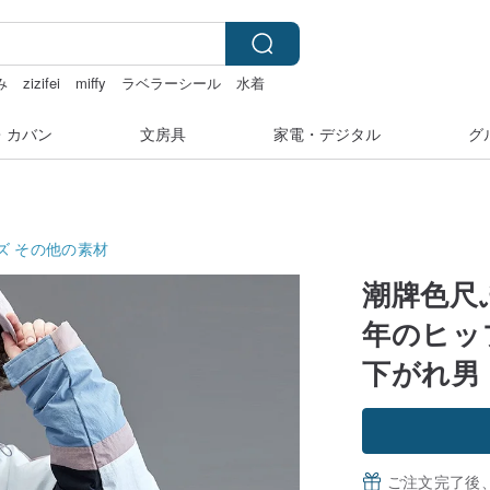
み
zizifei
miffy
ラベラーシール
水着
・カバン
文房具
家電・デジタル
グ
ズ
その他の素材
潮牌色尺
年のヒッ
下がれ男
ご注文完了後