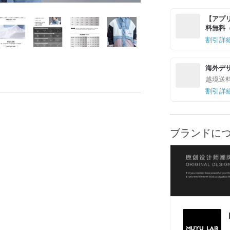
【アプリ
料無料（最
割引詳
海外デ
越境送
割引詳
ブランドに