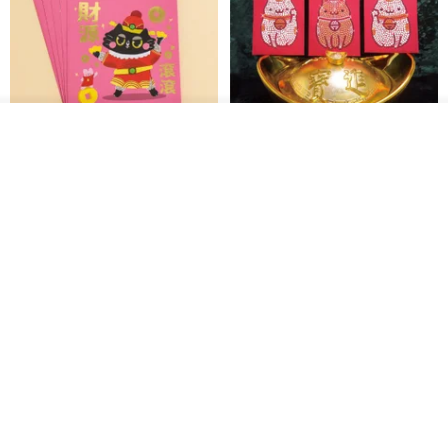
入荷待ち登録
ショップを見る
黒猫マルーの小さな財神 宝くじ
【GFSD】ラインストーン精品 -
ホットスタンプポチ袋
煌めく多目的ポチ袋 -【招財納
福・金運招来】
Huei Hei Ji Bai
gfsd
516円
6,868円