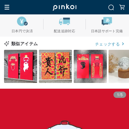
日本円で決済
配送追跡対応
日本語サポート完備
類似アイテム
チェックする
1/5