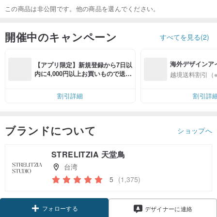
この商品は非公開です。他の商品を選んでください。
開催中のキャンペーン
すべてを見る(2)
海外デザインア
【アプリ限定】新規登録から7日以
入
内に4,000円以上お買いもので送料
越境送料割引（
無料（最大500円OFF）
割引詳細
割引詳
ブランドについて
ショップへ
STRELITZIA 天堂鳥
台湾
5
(1,375)
フォローする
デザイナーに連絡