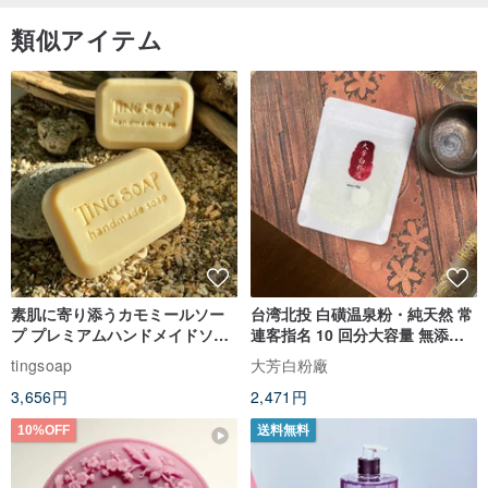
類似アイテム
素肌に寄り添うカモミールソー
台湾北投 白磺温泉粉・純天然 常
プ プレミアムハンドメイドソー
連客指名 10 回分大容量 無添加
プ 熟成石鹸
無香料
tingsoap
大芳白粉廠
3,656円
2,471円
10%OFF
送料無料