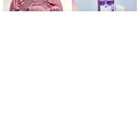
その他の商品を見る
ショップを見る
フォーチュン鯉イエローハーブ
フランス マルセイユ石鹸の家 古
手作り石鹸バスクレンジング石
代液体マルセイユ石鹸 1000ml
鹸ギフトカスタマイズされた交
(100年の伝統を守る高級手作り
ベストバス
PÜRESENCE
渉へようこそ
石鹸)
1,327円
1,474円
6,368円
送料無料