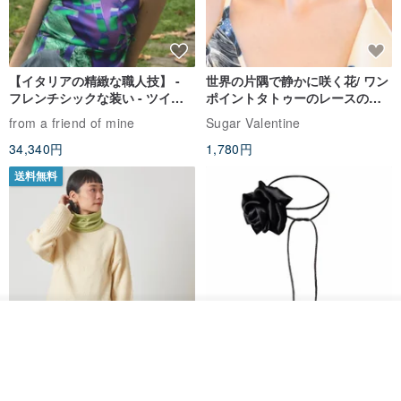
形 ドールハウス
【イタリアの精緻な職人技】 -
世界の片隅で静かに咲く花/ ワン
フレンチシックな装い - ツイル
ポイントタトゥーのレースのチ
プリントシルクスカーフトップ
ョーカー SV649
from a friend of mine
Sugar Valentine
ス
34,340円
1,780円
送料無料
入荷待ち登録
ショップを見る
CHARM 日本製 ショート ミック
天然シルクフラワーネックレス -
ス オーガニックコットン ネック
ローズチョーカー - リストレッ
ウォーマー
グブレスレット シルクアクセサ