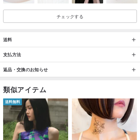
※お手入れは水洗いはできません。乾いた布で優しくなでるように拭
いて頂き、ほこりなど落としてご管理お願いいたします。
チェックする
※お使いのモニター画面によって色が多少実物とことなる場合がござ
います。
送料
支払方法
返品・交換のお知らせ
着せ替え人形 ソランちゃん ブライス シルバニアファミリー
類似アイテム
ハンドメイド インテリア メルちゃんの服 ソランちゃんの服
レミンちゃん レミンちゃんの服 handmade テディベア
送料無料
teddybear ネネちゃん ネネちゃんの服 ぬいぐるみ ブライス
ドール ブライスアウトフィット テディベア 布萊絲 毛绒娃
娃 泰迪熊 테디베어 봉제인형 브라이스 blythe blytheoutfit
blythedoll blythecustom blytheclothes くまのぬいぐるみ お世話人