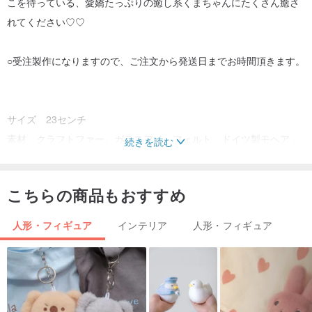
こを待っている、愛嬌たっぷりの癒し系くまちゃんにたくさん癒さ
れてください♡♡
○受注製作になりますので、ご注文から発送日までお時間頂きます。
サイズ 23センチ
素材 クラフトファー、ガラスアイ、フェルト、ドイツ製モヘア 、
続きを読む
刺繍糸、ジョイント、防臭防菌防ダニのわた。
こちらの商品もおすすめ
※一つ一つ手作業で手縫いで製作しておりますので、受注オーダーに
なり、注文を受けてからの製作になりますので、表情や形には個体
人形・フィギュア
インテリア
人形・フィギュア
差があります事をご了承下さい。世界で一つだけのぬいぐるみをお
楽しみいただければと思います。