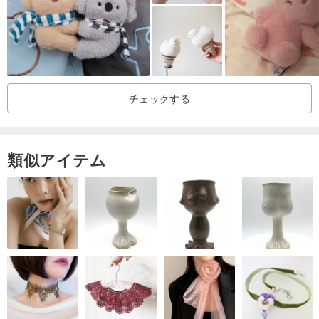
★必ずお読みください★
小さなパーツを組み合わせて手縫いで製作しております。
しっかり縫い付けてはおりますが、全工程手作業になりますので、
小さいお子様やペットがいるご家庭はお取り扱いには危険を伴う場
合もございますので、十分にご注意ください。
チェックする
赤ちゃん用、ペット用に製作したものではございません。
小さいお子様と遊ぶ場合はお口に入れて飲み込まない様に必ず大人
の方が見ている所で一緒に遊んで頂きますようお願い致します。
類似アイテム
何かあった際の責任は問いかねますので、予めご了承お願いしま
す。
※小さいパーツ部分、ぬいぐるみの生地を集中的に力を加えてひっぱ
ると破損の恐れがありますので、優しくお取り扱い下さい。
※はみ出た毛が気になった際には引っ張らず、ハサミでカット✂して
ください。