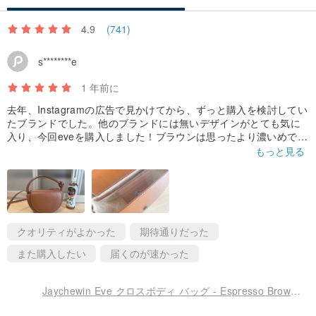
4.9
(741)
s********e
1 年前に
去年、Instagramの広告で見かけてから、ずっと購入を検討してい
たブランドでした。他のブランドには無いデザインがとても気に
入り、今回eveを購入しました！ブラウンは思ったより濃いめでし
たが、全く問題ありません。ダンボールの中にプチプチに巻かれ
もっと見る
て入っており、目立つような傷は見当たりませんでした。プレゼ
ントでしょうか、カードケースも入っていました。（カバンの中
ではなく、ダンボールの中に入っていました）
カバンの底がカーブしていて、全体的に固めです。小さめの二つ
折り財布と、リップと鏡が入ったポーチひとつが丁度入るくらい
の容量です。
クオリティがよかった
期待通りだった
これからのおでかけにたくさん連れて行きたいです。入金してか
また購入したい
届くのが速かった
らの発送はとても早かったです。ありがとうございました！
Jaychewin Eve クロスボディ バッグ - Espresso Brown エスプレッソブラウ - 茶色ン