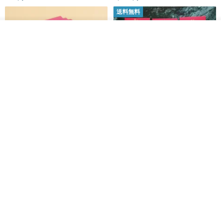
送料無料
その他の商品を見る
ショップを見る
黒猫マルーの小さな財神 宝くじ
【GFSD】ラインストーン精品 -
ホットスタンプポチ袋
煌めく多目的ポチ袋 -【招財納
福・金運招来】
Huei Hei Ji Bai
gfsd
516円
6,868円