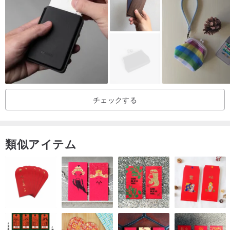
- 幅 10.2 x 高さ 7.3 cm
- ストラップの長さ 16.5 cm
- 素材：本革 (ナッパ、エプソン、ソフトレザー)
- 裏地：ブラックナイロン
- カードスロット：各サイドに2つ + 中央に1つ = 合計5枚収納可能
- 金具：マットブラックのキーリング
チェックする
類似アイテム