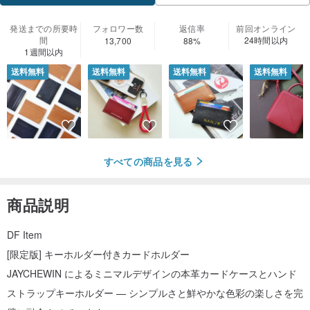
発送までの所要時
フォロワー数
返信率
前回オンライン
間
24時間以内
13,700
88%
1週間以内
送料無料
送料無料
送料無料
送料無料
すべての商品を見る
商品説明
DF Item
[限定版] キーホルダー付きカードホルダー
JAYCHEWIN によるミニマルデザインの本革カードケースとハンド
ストラップキーホルダー — シンプルさと鮮やかな色彩の楽しさを完