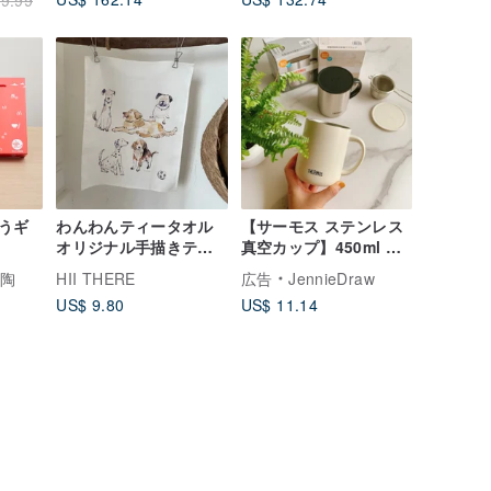
9.99
うギ
わんわんティータオル
【サーモス ステンレス
オリジナル手描きティ
真空カップ】450ml 絵
ータオル
を描いて保温・保冷で
陶陶
HII THERE
広告
JennieDraw
きるキャンプカップ |
US$ 9.80
US$ 11.14