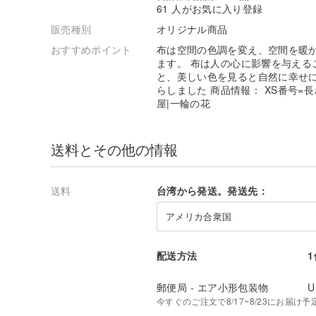
61 人がお気に入り登録
販売種別
オリジナル商品
おすすめポイント
布は空間の色調を変え、空間を暖
ます。 布は人の心に影響を与える
と、美しい色を見ると自然に幸せに
らしました 商品情報： XS番号=長
屋|一輪の花
送料とその他の情報
送料
台湾から発送。発送先：
アメリカ合衆国
配送方法
郵便局 - エア小形包装物
U
今すぐのご注文で8/17~8/23にお届け予