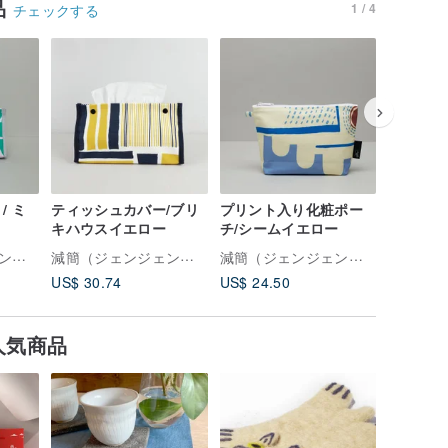
品
1 / 4
チェックする
/ ミ
ティッシュカバー/ブリ
プリント入り化粧ポー
プリント
キハウスイエロー
チ/シームイエロー
ツ / 編
ルー
減簡（ジェンジェン）について
減簡（ジェンジェン）について
減簡（ジェンジェン）について
US$ 30.74
US$ 24.50
US$ 146
人気商品