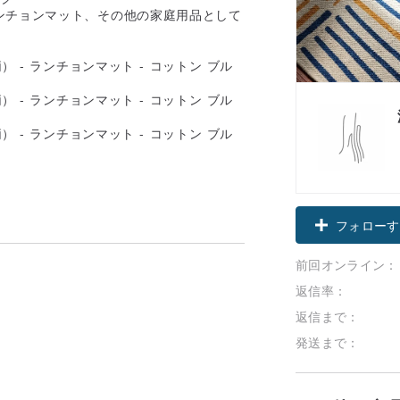
ンチョンマット、その他の家庭用品として
フォローす
前回オンライン：
返信率：
返信まで：
発送まで：