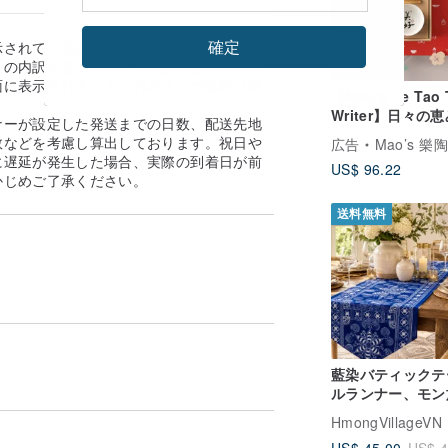
確定
示されている送料と実際の送料が異なる場
の内訳に従います。 ※なお、送料着払い
面に表示されません。おおよその送料は事
【Mao's Le Tao 
。
Writer】日々の恵
ナーが設定した発送までの日数、配送先地
ブルボウル 醤油皿
数などを考慮し算出しております。祝日や
広告
Mao’s 樂
トボックスセット
に遅延が発生した場合、実際の到着日が前
US$ 96.22
かじめご了承ください。
送料無料
藍染バティックテ
ルランナー、モン
ットンダイニング
HmongVillageVN
レーション
US$ 45.00