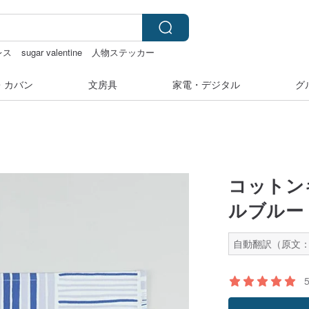
レス
sugar valentine
人物ステッカー
ンプ
・カバン
文房具
家電・デジタル
グ
コットン
ルブルー
自動翻訳（原文：