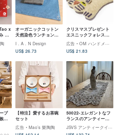
Tao x
オーガニックコットン
クリスマスプレゼント
み ダ
天然染色ランチョンマ
エスニックフォレスト
 ギフ
ット（ブルー染色）
ウールフェルトコース
陶陶
I . A . N Design
広告
OM ハンドメイド
（シングルエントリー
ターアニマルコースタ
US$ 26.73
US$ 21.83
グループ/マルチエント
ー-猫吸収コースター
リー割引グループ）オ
ーガニックコットン
ーブ
【特注】愛するお茶碗
50022-エレガントなフ
族コ
セット
ランスのアンティーク
デコ
手刺繍テーブルランナ
JSVS アンティークインテリアセレクトショップ
広告
Mao’s 樂陶陶
ー
US$ 162.14
US$ 132.74