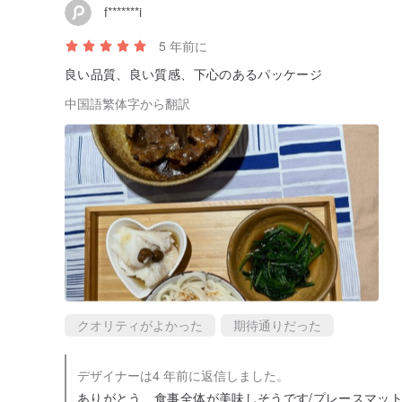
f*******i
5 年前に
良い品質、良い質感、下心のあるパッケージ
中国語繁体字から翻訳
クオリティがよかった
期待通りだった
デザイナーは4 年前に返信しました。
ありがとう、食事全体が美味しそうです/プレースマット