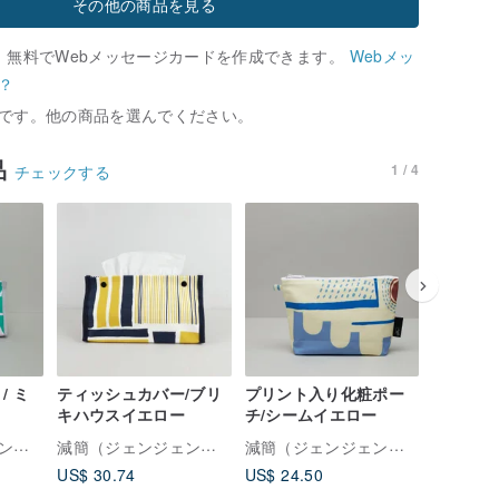
その他の商品を見る
、無料でWebメッセージカードを作成できます。
Webメッ
？
です。他の商品を選んでください。
品
1 / 4
チェックする
/ ミ
ティッシュカバー/ブリ
プリント入り化粧ポー
プリント
キハウスイエロー
チ/シームイエロー
ツ / 編
ルー
減簡（ジェンジェン）について
減簡（ジェンジェン）について
減簡（ジェンジェン）について
US$ 30.74
US$ 24.50
US$ 146