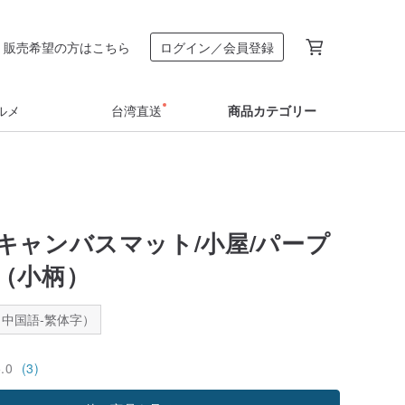
販売希望の方はこちら
ログイン／会員登録
ルメ
台湾直送
商品カテゴリー
キャンバスマット/小屋/パープ
（小柄）
中国語-繁体字）
5.0
(3)