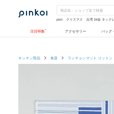
pion
クリスマス
台湾 24金 ネック
zizifei
ミッフィー ぬいぐるみ
スタ
注目特集
アクセサリー
バッグ
キッチン用品
食器
ランチョンマット
コットン