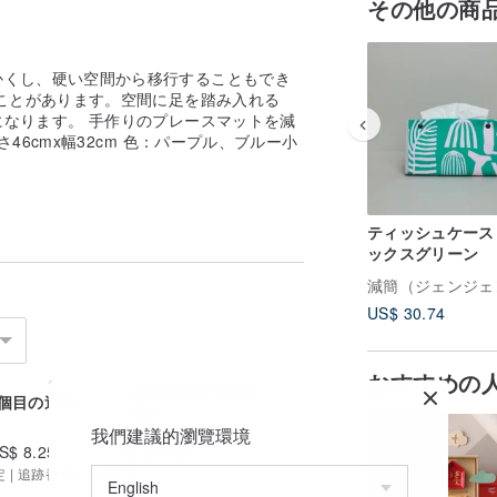
その他の商
かくし、硬い空間から移行することもでき
ことがあります。空間に足を踏み入れる
なります。 手作りのプレースマットを減
さ46cmx幅32cm 色：パープル、ブルー小
ティッシュケース 
ックスグリーン
US$ 30.74
おすすめの
2個目以降の追加
1個目の送料
送料
我們建議的瀏覽環境
S$ 8.25
US$ 3.30
定 | 追跡番号を提供する