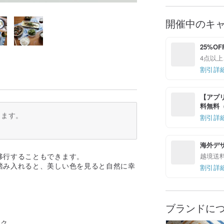
開催中のキ
25%OF
4点以上
割引詳
【アプリ
料無料（最
ります。
割引詳
海外デ
越境送
移行することもできます。
踏み入れると、美しい色を見ると自然に幸
割引詳
ブランドに
ック