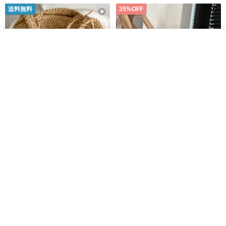
送料無料
35%OFF
その他の商品を見る
ショップを見る
クロシェ編み丸型ジュートバッ
オーガニックコットン糸の編み
グ、クロシェ編みトートバッ
バッグ、クラッチバッグとして
グ、クロシェ編みショルダーバ
も。
Lunar Cat
Knits And Woven By Oom
ッグ
11,425円
5,405円
8,314円
送料無料