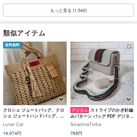
もっと見る (1,542)
類似アイテム
送料無料
クロシェ ジュートバッグ、クロ
ストライプのかぎ針編
デジタル
シェ ジュートハンドバッグ、リ
みパターン バッグ PDF デジタル
ユーザブルバッグ
インスタント ダウンロード、レ
Lunar Cat
SmachnaTorba
ディース クロスボディ
14,074円
788円