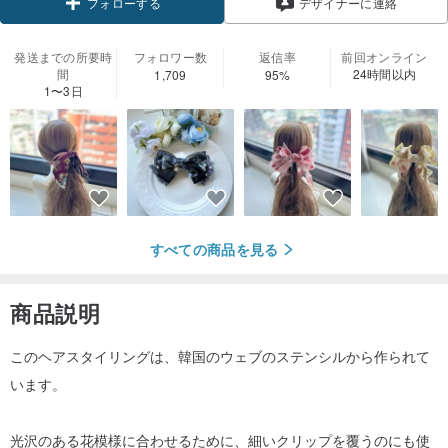
フォローする
デザイナーに連絡
発送までの所要時
フォロワー数
返信率
前回オンライン
間
24時間以内
1,709
95%
1〜3日
すべての商品を見る
商品説明
このヘアスタイリングは、韓国のウェブのステンシルから作られて
います。
光沢のある花模様に合わせるために、細いクリップを覆うのにも使