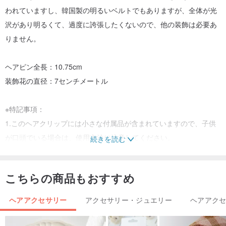
われていますし、韓国製の明るいベルトでもありますが、全体が光
沢があり明るくて、過度に誇張したくないので、他の装飾は必要あ
りません。
ヘアピン全長：10.75cm
装飾花の直径：7センチメートル
※特記事項：
1.このヘアクリップには小さな付属品が含まれていますので、子供
が口頭でいる場合は、使用方法に注意してください。
続きを読む
2.ヘアピンのアルコールと水に触れないでください。
3.ヘアクリップのみを販売します。射撃用の小道具は販売しませ
こちらの商品もおすすめ
ん。
ヘアアクセサリー
アクセサリー・ジュエリー
ヘアアク
フェイスブック検索：@ rb2016
インスタグラム検索：reikabella2016