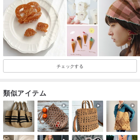
スポット商品が売り切れになっても、売り切れにはなりません数量
制限の感覚が好きで、飽きやすいのですが…私はBellaと同じような
スタイルをあまり必要としません。レイカは平日に仕事に行き、子
供を連れて家事をするために家に帰らなければなりません、ヘアア
クセサリーをする時間を眠るためにベラを使うことができるだけで
す、時間は貴重です、それは新しい勉強に使われます！どのような
チェックする
ヘアアクセサリーが欲しいのか教えてください。
類似アイテム