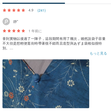
4.9
(241)
靜*
1 年前に
拿到實物以後過了一陣子，這段期間有用了幾次，雖然說袋子容量
不大但是想輕便逛街時帶著很不錯而且造型與あずま袋相似很特
別。
另外想說實物的顏色比商品頁照片還深色算是意外的驚喜:D
もっと見る