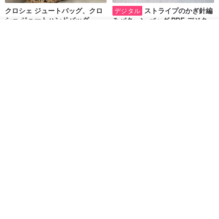
クロシェ ジュートバッグ、クロ
ストライプのかぎ針編
デジタル
シェ ジュートハンドバッグ、リ
みパターン バッグ PDF デジタル
ユーザブルバッグ
インスタント ダウンロード、レ
Lunar Cat
SmachnaTorba
その他の商品を見る
ディース クロスボディ
ショップを見る
14,074円
788円
送料無料
35%OFF
クロシェ編み丸型ジュートバッ
オーガニックコットン糸の編み
グ、クロシェ編みトートバッ
バッグ、クラッチバッグとして
グ、クロシェ編みショルダーバ
も。
Lunar Cat
Knits And Woven By Oom
ッグ
11,425円
5,405円
8,314円
送料無料