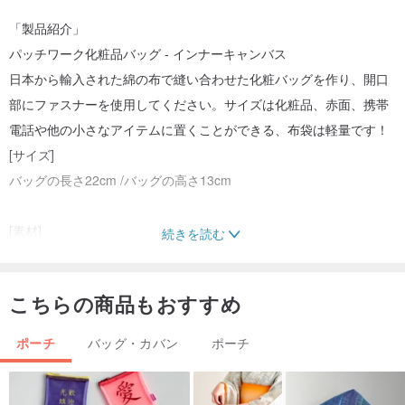
「製品紹介」
パッチワーク化粧品バッグ - インナーキャンバス
日本から輸入された綿の布で縫い合わせた化粧バッグを作り、開口
部にファスナーを使用してください。サイズは化粧品、赤面、携帯
電話や他の小さなアイテムに置くことができる、布袋は軽量です！
[サイズ]
バッグの長さ22cm /バッグの高さ13cm
[素材]
続きを読む
表生地：日本から輸入されたチンツ
リュウ：和キャンバス印刷
こちらの商品もおすすめ
ポーチ
バッグ・カバン
ポーチ
[洗浄方法]
自然乾燥し、綿を乾燥させないことをお勧めします。