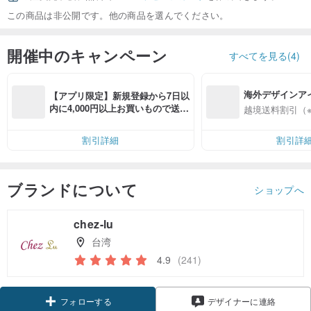
この商品は非公開です。他の商品を選んでください。
開催中のキャンペーン
すべてを見る(4)
海外デザインア
【アプリ限定】新規登録から7日以
入
内に4,000円以上お買いもので送料
越境送料割引（
無料（最大500円OFF）
割引詳細
割引詳
ブランドについて
ショップへ
chez-lu
台湾
4.9
(241)
クーポン取得
デザイナーに連絡
フォローする