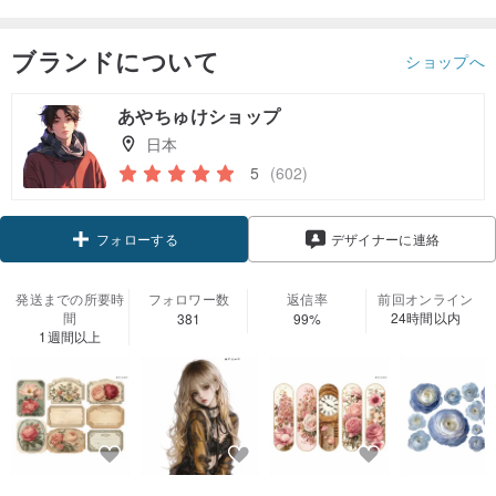
ブランドについて
ショップへ
あやちゅけショップ
日本
5
(602)
クーポン取得
デザイナーに連絡
フォローする
発送までの所要時
フォロワー数
返信率
前回オンライン
間
24時間以内
381
99%
1週間以上