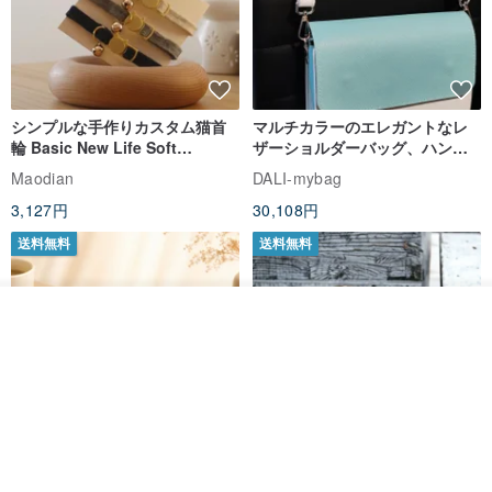
シンプルな手作りカスタム猫首
マルチカラーのエレガントなレ
輪 Basic New Life Soft
ザーショルダーバッグ、ハンド
Organic Cat Collar | Simple
メイド
Maodian
DALI-mybag
Soft Cat Collar
3,127円
30,108円
送料無料
送料無料
オーダーする
お気に入り
ショップを見る
Brita コンパクト財布 | 軽量設計
クリエイティブな個性派ショー