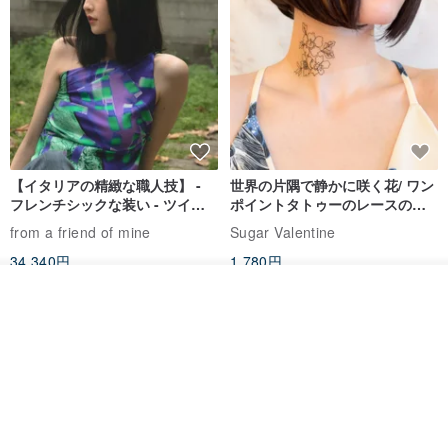
【イタリアの精緻な職人技】 -
世界の片隅で静かに咲く花/ ワン
フレンチシックな装い - ツイル
ポイントタトゥーのレースのチ
プリントシルクスカーフトップ
ョーカー SV649
from a friend of mine
Sugar Valentine
ス
34,340円
1,780円
送料無料
その他の商品を見る
ショップを見る