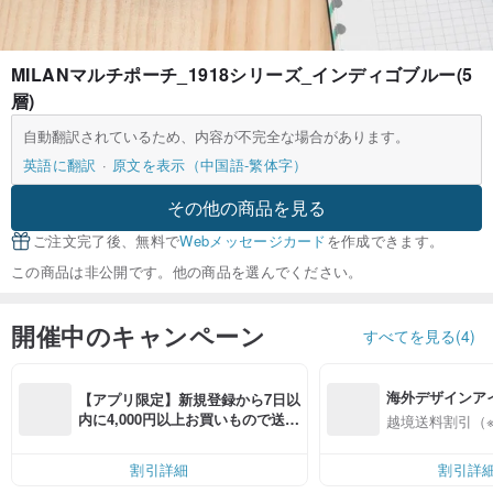
MILANマルチポーチ_1918シリーズ_インディゴブルー(5
層)
自動翻訳されているため、内容が不完全な場合があります。
英語に翻訳
原文を表示（中国語-繁体字）
その他の商品を見る
ご注文完了後、無料で
Webメッセージカード
を作成できます。
この商品は非公開です。他の商品を選んでください。
開催中のキャンペーン
すべてを見る(4)
海外デザインア
【アプリ限定】新規登録から7日以
入
内に4,000円以上お買いもので送料
越境送料割引（
無料（最大500円OFF）
割引詳細
割引詳