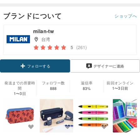
ブランドについて
ショップへ
milan-tw
台湾
5
(261)
クーポン取得
デザイナーに連絡
フォローする
発送までの所要時
フォロワー数
返信率
前回オンライン
間
1〜3日前
888
83%
1〜3日