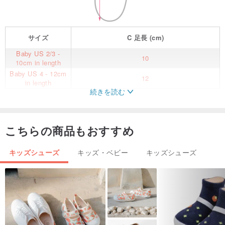
サイズ
C
足長
(cm)
Baby US 2/3 -
10
10cm in length
Baby US 4 - 12cm
12
in length
続きを読む
ボートシューズベビースニーカー
ハンドかぎ針編みのブーツはのための完全なギフトです
貴重な小さ
こちらの商品もおすすめ
な一
。
禁煙、ペットフリーの家からオーダーメイド。
キッズシューズ
キッズ・ベビー
キッズシューズ
ここで販売されているすべての靴のパターンは、BelleYingによって
Kittying Crochet Pattern
ブランドでデザインされています。
高品質のプレミアムコットンヤーン
が使用されています。