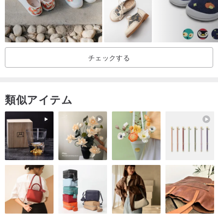
光沢仕上げのパステルカラー。
柔らかく快適。
春夏に最適です。
チェックする
サイズ参考は以下の通りです...
類似アイテム
赤ちゃんUS2 / 3-6〜12か月の赤ちゃん
赤ちゃん米国4-12〜18ヶ月の赤ちゃん
マレーシアで愛を込めて手作り